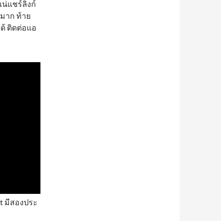
แน่แชร์ลิงก์
ีมาก ท้าย
ด้ ติดต่อแอ
et มีสองประ