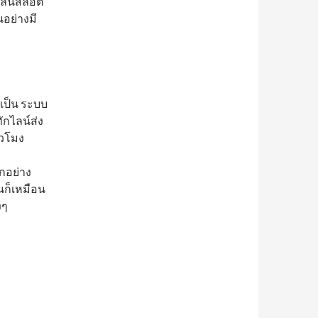
เล่นสล็อต
นอย่างมี
งเป็น ระบบ
ักไลน์ส่ง
่วโมง
ุกอย่าง
นก็เหมือน
งๆ