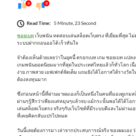
0
0
Read Time:
5 Minute, 23 Second
ซอยเบท
เว็บพนัน ทดสอบเล่นสล็อตเว็บตรง ที่เยี่ยมที่สุด ไม่
ระบบฝากถอนออโต้ เร็วทันใจ
จำต้องเห็นด้วยเลยว่าในยุคนี้ ตรอกเบท เกม ซอยเบท แปลงเ
เกมพนันยอดนิยมมากที่สุดในประเทศไทยแล้วก็ทั่วโลก เนื
ง่าย ภาพสวย เอฟเฟกต์จัดเต็ม แถมยังได้โอกาสได้รางวัล
ต้องลงทุนมาก
ซึ่งก่อนหน้านี้ที่ผ่านมาผมเองก็เป็นหนึ่งในคนที่มองดูเกม
ผ่านๆรู้สึกว่าเพียงแค่หมุนๆแล้วจบ แม้กระนั้นพอได้ได้โ
เล่นสล็อตเว็บตรง จริงๆกับเว็บไซต์ที่มีระบบดีและไม่ผ่านเอเย
ที่เคยคิดกลับแปรไปหมด
วันนี้เลยต้องการมา เล่าจากประสบการณ์จริง ของผมเอง ว