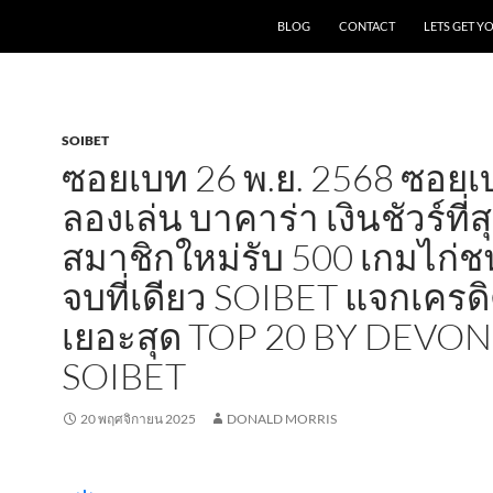
ข้ามไปยังเนื้อหา
BLOG
CONTACT
LETS GET Y
SOIBET
ซอยเบท 26 พ.ย. 2568 ซอยเ
ลองเล่น บาคาร่า เงินชัวร์ที่ส
สมาชิกใหม่รับ 500 เกมไก่
จบที่เดียว SOIBET แจกเครดิ
เยอะสุด TOP 20 BY DEVON
SOIBET
20 พฤศจิกายน 2025
DONALD MORRIS