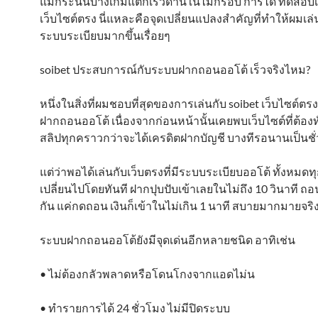
แม้กระนั้นบางเกมแตกเร็วด้านในไม่กี่รอบ การได้ ทดสอบ
เว็บไซต์ตรง นี่แหละคือจุดเปลี่ยนแปลงสำคัญที่ทำให้ผมเล่
ระบบระเบียบมากขึ้นเรื่อยๆ
soibet ประสบการณ์กับระบบฝากถอนออโต้ เร็วจริงไหม?
หนึ่งในสิ่งที่ผมชอบที่สุดของการเล่นกับ soibet เว็บไซต์ตร
ฝากถอนออโต้ เนื่องจากก่อนหน้านั้นเคยพบเว็บไซต์ที่ต้องท
สลิปทุกคราวกว่าจะได้เครดิตฝากบัญชี บางทีรอนานเป็นชั
แต่ว่าพอได้เล่นกับเว็บตรงที่มีระบบระเบียบออโต้ ทั้งหมดท
เปลี่ยนไปโดยทันที ฝากปุบปับเข้าเลยในไม่ถึง 10 วินาที ถอ
กัน แค่กดถอน เงินก็เข้าในไม่เกิน 1 นาที สบายมากมายจริ
ระบบฝากถอนออโต้ยังมีจุดเด่นอีกหลายชนิด อาทิเช่น
• ไม่ต้องกลัวพลาดหรือโดนโกงจากแอดไม่น
• ทำรายการได้ 24 ชั่วโมง ไม่มีปิดระบบ