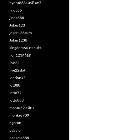
hydra888 เครดิตฟรี
jinda55
jinda888
Joker123
joker123auto
Joker123th
kingdom66 ทางเข้า
lion123สล็อต
live22
live22slot
london45
lot888
lotto77
lotto888
macau69 สมัคร
monkey789
ngernn
p2vvip
panama888