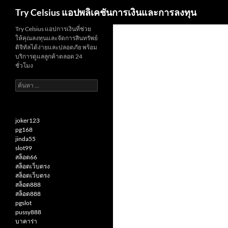
ค้นหา
Try Celsius แอปพลิเคชันการเงินและการลงทุน
Try Celsius แอปการเงินที่ช่วย
ให้คุณลงทุนและจัดการสินทรัพย์
ดิจิทัลได้ง่ายและปลอดภัย พร้อม
บริการดูแลลูกค้าตลอด 24
ชั่วโมง
ค้นหา
สำหรับ:
joker123
pg168
jinda55
slot99
สล็อต66
สล็อตเว็บตรง
สล็อตเว็บตรง
สล็อต888
สล็อต888
pgslot
pussy888
บาคาร่า