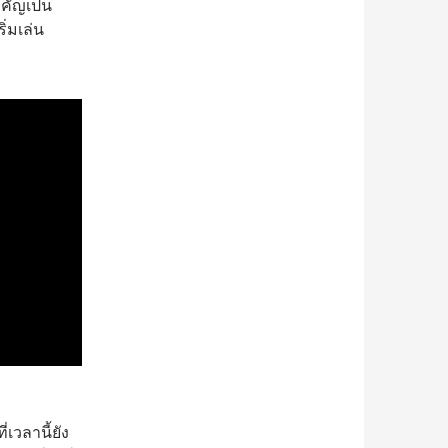
ำคัญเป็น
่มเล่น
เวลานี้ยัง