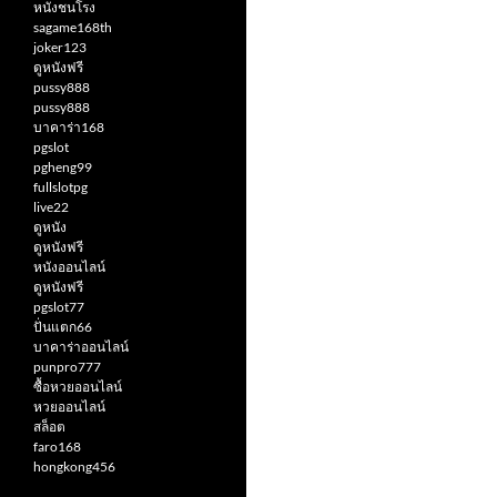
หนังชนโรง
sagame168th
joker123
ดูหนังฟรี
pussy888
pussy888
บาคาร่า168
pgslot
pgheng99
fullslotpg
live22
ดูหนัง
ดูหนังฟรี
หนังออนไลน์
ดูหนังฟรี
pgslot77
ปั่นแตก66
บาคาร่าออนไลน์
punpro777
ซื้อหวยออนไลน์
หวยออนไลน์
สล็อต
faro168
hongkong456