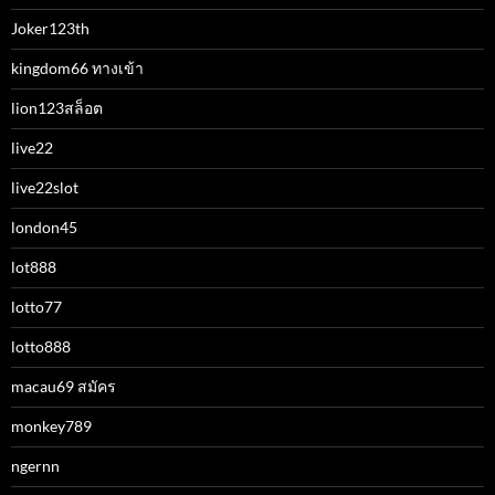
Joker123th
kingdom66 ทางเข้า
lion123สล็อต
live22
live22slot
london45
lot888
lotto77
lotto888
macau69 สมัคร
monkey789
ngernn