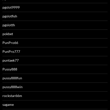
pgslot9999
pgslotfish
pgslotth
pokbet
PunPro66
PunPro777
puntaek77
Pussy888
pussy888fun
pussy888win
rockstar66m
sagame