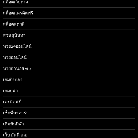
สล็อตเว็บตรง
สล็อตเเครดิตฟรี
สล็อตแตกดี
สวนสุนันทา
หวย24ออนไลน์
หวยออนไลน์
หวยฮานอย vip
เกมยิงปลา
เกมยูฟ่า
เครดิตฟรี
เซ็กซี่บาคาร่า
เดิมพันกีฬา
เว็บ มันนี่ เกม