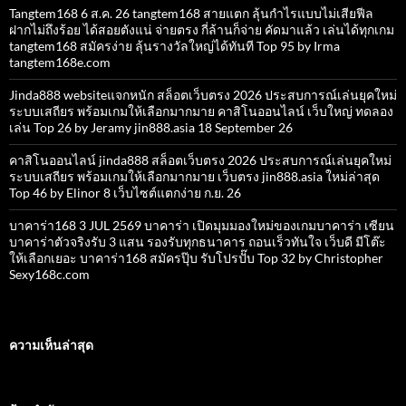
Tangtem168 6 ส.ค. 26 tangtem168 สายแตก ลุ้นกำไรแบบไม่เสียฟีล
ฝากไม่ถึงร้อย ได้สอยตังแน่ จ่ายตรง กี่ล้านก็จ่าย คัดมาแล้ว เล่นได้ทุกเกม
tangtem168 สมัครง่าย ลุ้นรางวัลใหญ่ได้ทันที Top 95 by Irma
tangtem168e.com
Jinda888 websiteแจกหนัก สล็อตเว็บตรง 2026 ประสบการณ์เล่นยุคใหม่
ระบบเสถียร พร้อมเกมให้เลือกมากมาย คาสิโนออนไลน์ เว็บใหญ่ ทดลอง
เล่น Top 26 by Jeramy jin888.asia 18 September 26
คาสิโนออนไลน์ jinda888 สล็อตเว็บตรง 2026 ประสบการณ์เล่นยุคใหม่
ระบบเสถียร พร้อมเกมให้เลือกมากมาย เว็บตรง jin888.asia ใหม่ล่าสุด
Top 46 by Elinor 8 เว็บไซต์แตกง่าย ก.ย. 26
บาคาร่า168 3 JUL 2569 บาคาร่า เปิดมุมมองใหม่ของเกมบาคาร่า เซียน
บาคาร่าตัวจริงรับ 3 แสน รองรับทุกธนาคาร ถอนเร็วทันใจ เว็บดี มีโต๊ะ
ให้เลือกเยอะ บาคาร่า168 สมัครปุ๊บ รับโปรปั๊บ Top 32 by Christopher
Sexy168c.com
ความเห็นล่าสุด