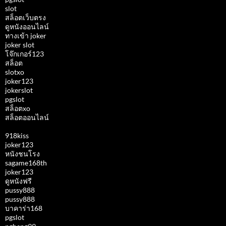
slot
สล็อตเว็บตรง
ดูหนังออนไลน์
ทางเข้า joker
joker slot
โจ๊กเกอร์123
สล็อต
slotxo
joker123
jokerslot
pgslot
สล็อตxo
สล็อตออนไลน์
918kiss
joker123
หนังชนโรง
sagame168th
joker123
ดูหนังฟรี
pussy888
pussy888
บาคาร่า168
pgslot