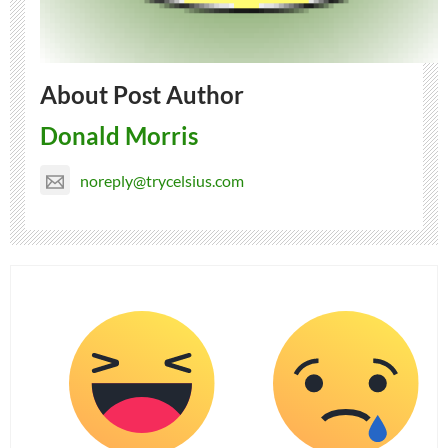
About Post Author
Donald Morris
noreply@trycelsius.com