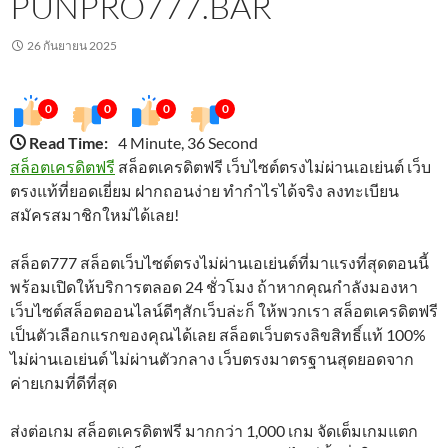
PUNPRO777.BAR
26 กันยายน 2025
0
0
0
0
Read Time:
4 Minute, 36 Second
สล็อตเครดิตฟรี
สล็อตเครดิตฟรี เว็บไซต์ตรงไม่ผ่านเอเย่นต์ เว็บ
ตรงแท้ที่ยอดเยี่ยม ฝากถอนง่าย ทำกำไรได้จริง ลงทะเบียน
สมัครสมาชิกใหม่ได้เลย!
สล็อต777 สล็อตเว็บไซต์ตรงไม่ผ่านเอเย่นต์ที่มาแรงที่สุดตอนนี้
พร้อมเปิดให้บริการตลอด 24 ชั่วโมง ถ้าหากคุณกำลังมองหา
เว็บไซต์สล็อตออนไลน์ดีๆสักเว็บล่ะก็ ให้พวกเรา สล็อตเครดิตฟรี
เป็นตัวเลือกแรกของคุณได้เลย สล็อตเว็บตรงลิขสิทธิ์แท้ 100%
ไม่ผ่านเอเย่นต์ ไม่ผ่านตัวกลาง เว็บตรงมาตรฐานสุดยอดจาก
ค่ายเกมที่ดีที่สุด
ส่งต่อเกม สล็อตเครดิตฟรี มากกว่า 1,000 เกม จัดเต็มเกมแตก