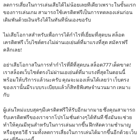
ลดการเสี่ยงในการเล่นเสียได้ไม่น้อยเลยทีเดียวเพราะในขั้นแรก
ของการเล่นเกม สามารถใช้เครดิตฟรีเป็นการทดลองเล่นก่อน
เดิมพันด้วยเงินจริงได้ในทันทีนั่นเองขอรับ
ไม่เสียโอกาสสำหรับเพื่อการได้กำไรที่เยี่ยมที่สุดบน สล็อต
เครดิตฟรี เว็บไซต์ตรงไม่ผ่านเอเย่นต์ที่มาแรงที่สุด สมัครฟรี
คลิกเลย!
อย่าเสียโอกาสในการทำกำไรที่ดีที่สุดบน สล็อต777 เด็ดขาด!
เราสล็อตเว็บไซต์ตรงไม่ผ่านเอเย่นต์ที่มาแรงที่สุดในตอนนี้
พร้อมให้บริการแล้วนะครับ คุณจะมองเห็นได้เลยว่า เว็บตรง
ของเรานั้นมีระบบระเบียบแล้วก็สิทธิพิเศษจำนวนมาก เหมาะ
กับ
ผู้เล่นใหม่แบบสุดๆมีเครดิตฟรีให้รับอีกมากมาย ซึ่งคุณสามารถ
รับเครดิตฟรีของเราจากโปรโมชั่นต่างๆได้ทันที ซึ่งมันจะช่วย
ทำให้คุณมีทุนสำหรับในการเล่นมากขึ้น ฝึกหัดความชำนาญ
หรือยุทธวิธี รวมทั้งลดการเสี่ยงในการเล่นได้มากขึ้นอีกด้วย เว็บ
ตรงที่ดีขนาดนี้