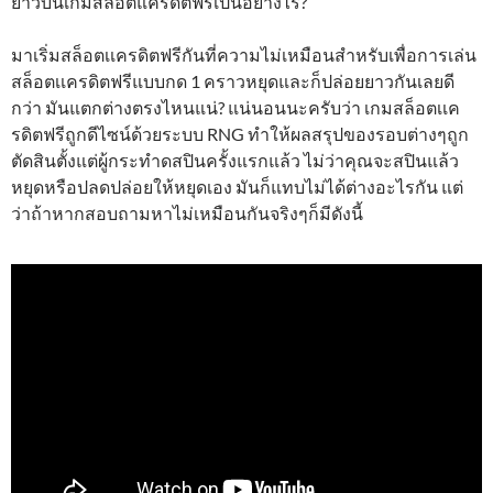
ยาวบนเกมสล็อตแครดิตฟรีเป็นอย่างไร?
มาเริ่มสล็อตเเครดิตฟรีกันที่ความไม่เหมือนสำหรับเพื่อการเล่น
สล็อตเเครดิตฟรีแบบกด 1 คราวหยุดและก็ปล่อยยาวกันเลยดี
กว่า มันแตกต่างตรงไหนแน่? แน่นอนนะครับว่า เกมสล็อตเเค
รดิตฟรีถูกดีไซน์ด้วยระบบ RNG ทำให้ผลสรุปของรอบต่างๆถูก
ตัดสินตั้งแต่ผู้กระทำดสปินครั้งแรกแล้ว ไม่ว่าคุณจะสปินแล้ว
หยุดหรือปลดปล่อยให้หยุดเอง มันก็แทบไม่ได้ต่างอะไรกัน แต่
ว่าถ้าหากสอบถามหาไม่เหมือนกันจริงๆก็มีดังนี้