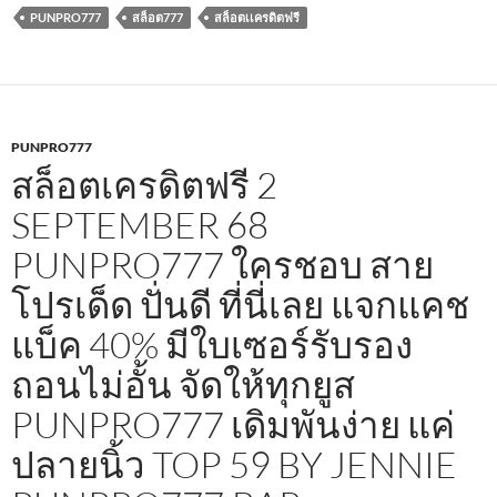
PUNPRO777
สล็อต777
สล็อตเเครดิตฟรี
PUNPRO777
สล็อตเครดิตฟรี 2
SEPTEMBER 68
PUNPRO777 ใครชอบ สาย
โปรเด็ด ปั่นดี ที่นี่เลย แจกแคช
แบ็ค 40% มีใบเซอร์รับรอง
ถอนไม่อั้น จัดให้ทุกยูส
PUNPRO777 เดิมพันง่าย แค่
ปลายนิ้ว TOP 59 BY JENNIE