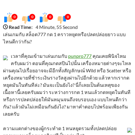
0
0
0
0
Read Time:
4 Minute, 55 Second
เล่นเกมกับ สล็อต777 กด 1 คราวหยุดหรือปลดปล่อยยาว แบบ
ไหนดีกว่ากัน?
เวลาที่คุณเข้ามาเล่นเกมกับ
punpro777
คุณเคยพินิจไหม
ครับผมว่า ตอนที่คุณกดสปินไปนั้น เครื่องหมายต่างๆจะไหล
ผ่านคุณไปเรื่อยอาจจะมีอีกทั้งสัญลักษณ์ Wild หรือ Scatter หรือ
เครื่องหมายที่ชำระเงินรางวัลสูงผ่านไปอีกด้วย แล้วหากเรากด
หยุดมันในทันทีล่ะ? มันจะเป็นยังไง? นี่ก็เลยเป็นต้นเหตุของ
เนื้อหานี้เลยครับผมว่า ระหว่างการกด 1 หนแล้วกดหยุดในทันที
หรือการปลดปล่อยให้มันหมุนจนถึงจบรอบเอง แบบไหนดีกว่า
กัน? แล้วมันไม่เหมือนกันยังไง? มาหาคำตอบไปพร้อมเพียงกัน
เลยครับ
ความแตกต่างของผู้กระทำด 1 หนหยุดรวมทั้งปลดปล่อย