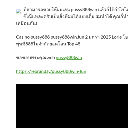
ที่สามารถช่วยให้ผมเล่น pussy888win แล้วก็ได้กำไรได
ซึ่งนี่แหละครับเป็นสิ่งที่ผมได้แบบเต็ม ผมทำได้ คุณก็ท
เหมือนกัน!
Casino pussy888 pussy888win.fun 2 มกรา 2025 Lorie โ
พุซซี่888ไม่จำกัดยอดโอน Top 48
ขอขอบพระคุณweb
pussy888win
https://rebrand.ly/pussy888win-fun