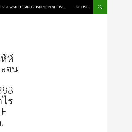
OUR NEW SITE UP AND RUNNING IN NO TIME!
PIN POSTS
ห้ห้
ยจะจน
888
ำไร
IE
.