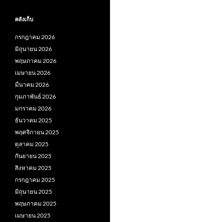
คลังเก็บ
กรกฎาคม 2026
มิถุนายน 2026
พฤษภาคม 2026
เมษายน 2026
มีนาคม 2026
กุมภาพันธ์ 2026
มกราคม 2026
ธันวาคม 2025
พฤศจิกายน 2025
ตุลาคม 2025
กันยายน 2025
สิงหาคม 2025
กรกฎาคม 2025
มิถุนายน 2025
พฤษภาคม 2025
เมษายน 2025