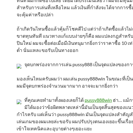
ทันที ผมก็กดซื้อไปเลย โดยมิได้ประเมินเลยว่า ผมจะมีทุ
สำหรับการเล่นที่เหลือไหม แล้วเงินที่กำลังจะได้จากการซื้
จะคุ้มค่าหรือเปล่า
ถ้าเกิดวันไหนซื้อแล้วคุ้มก็โชคดีไป แต่ว่าถ้าเกิดซื้อแล้วไม่ค
ขาดทุนทันที แนวทางแก้แบบง่ายๆก็คือ ผมแปลงกฎสำหรับ
ปินใหม่ ผมจะซื้อต่อเมื่อมีเงินทนุมากยิ่งกว่าราคาซื้อ 10 เท
ต่ำ นั่นแหละขอรับเป็นทางออก
จุดบกพร่องจากการเล่น pussy888 เป็นจุดแปลงของกา
มองเห็นไหมครับผมว่า ผมเล่น pussy888win ในขณะที่เป็นม
ผมมีจุดบกพร่องจำนวนมากมาก อาจจะมากยิ่งกว่า
ที่คุณเคยทำมาทั้งผองเลยก็ได้
pussy888win
ฮ่า… แม้ก
มิได้มองว่าข้อผิดพลาดเหล่านี้มันเป็นจุดสิ้นสุดของ
กำไรครับ แต่เห็นว่า pussy888win มันเป็นจุดแปลงสำคัญ
เล่นเกมของผมเลยล่ะขอรับ ผมปรับปรุงตนเองเยอะขึ้นเรื่
เข้าใจเทคนิคและอุบายต่างๆเยอะแยะ