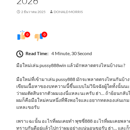
2026
2 ธันวาคม 2025
DONALD MORRIS
0
0
Read Time:
4 Minute, 30 Second
มือใหม่เล่น pussy888win แล้วมักพลาดตรงไหนบ้างนะ?
มือใหม่ที่เข้ามาเล่น pussy888 มักจะพลาดตรงไหนกันบ้า
เขียนเนื้อหาของบทความนี้ขึ้นแบบไม่วินิจฉัยผู้ใดทั้งนั้นน
ว่าผมตัดสินจากตัวผมเองนี่แหละนะครับ ฮ่า… ถ้าย้อนกลับ
ผมก็คือมือใหม่คนหนึ่งที่พึงพอใจและอยากทดลองเล่นเกมส
แหละขอรับ
เพราะฉะนั้น อะไรที่ผมเคยทำ พุซซี่888 อะไรที่ผมเคยพลาด 
ทราบกันดีอยู่แล้วไปกว่าผมอย่างแน่นอนขอรับ ฮ่า… และก