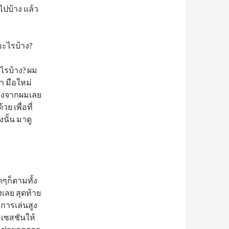
ปบ้าง แล้ว
อะไรบ้าง?
ไรบ้าง? ผม
่า มือใหม่
างจากผมเลย
 เพื่อที่
นั้น มาดู
ๆก็ตามทั้ง
งเลย สุดท้าย
การเล่นสูง
อเซสชันให้