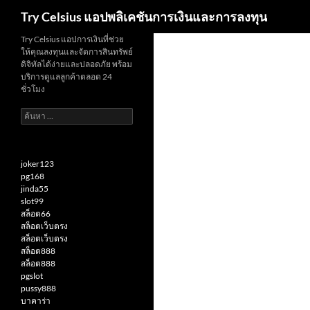
ค้นหา
Try Celsius แอปพลิเคชันการเงินและการลงทุน
Try Celsius แอปการเงินที่ช่วย
ให้คุณลงทุนและจัดการสินทรัพย์
ดิจิทัลได้ง่ายและปลอดภัย พร้อม
บริการดูแลลูกค้าตลอด 24
ชั่วโมง
ค้นหา
สำหรับ:
joker123
pg168
jinda55
slot99
สล็อต66
สล็อตเว็บตรง
สล็อตเว็บตรง
สล็อต888
สล็อต888
pgslot
pussy888
บาคาร่า