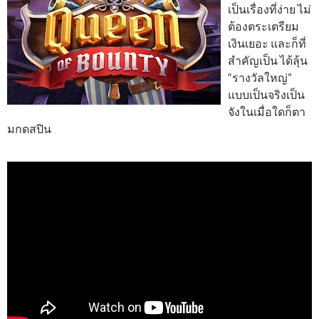
เป็นเรื่องที่ง่าย ไม่
ต้องตระเตรียม
เงินเยอะ และก็ที่
สำคัญเป็น ได้ลุ้น
“รางวัลใหญ่”
แบบเป็นจริงเป็น
จังในเมื่อใดก็ตา
มกดสปิน