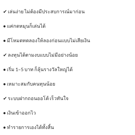
✔ เล่นง่าย ไม่ต้องมีประสบการณ์มาก่อน
● แค่กดหมุนก็เล่นได้
● มีโหมดทดลองให้ลองก่อนแบบไม่เสียเงิน
✔ ลงทุนได้ตามงบแบบไม่มีอย่างน้อย
● เริ่ม 1–5 บาท ก็ลุ้นรางวัลใหญ่ได้
● เหมาะสมกับคนทุนน้อย
✔ ระบบฝากถอนออโต้ เร็วทันใจ
● เงินเข้าออกไว
● ทำรายการเองได้ทั้งสิ้น