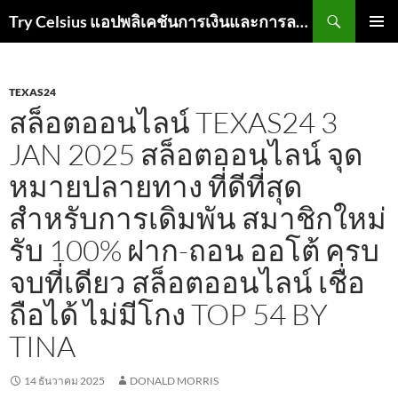
ค้นหา
Try Celsius แอปพลิเคชันการเงินและการลงทุน
ข้าม
เมนูหลัก
ไป
ยัง
เนื้อหา
TEXAS24
สล็อตออนไลน์ TEXAS24 3
JAN 2025 สล็อตออนไลน์ จุด
หมายปลายทาง ที่ดีที่สุด
สำหรับการเดิมพัน สมาชิกใหม่
รับ 100% ฝาก-ถอน ออโต้ ครบ
จบที่เดียว สล็อตออนไลน์ เชื่อ
ถือได้ ไม่มีโกง TOP 54 BY
TINA
14 ธันวาคม 2025
DONALD MORRIS