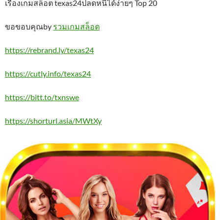
เรื่องเกมสล็อต texas24ปลดหนี้ได้ง่ายๆ Top 20
ขอขอบคุณby
รวมเกมสล็อต
https://rebrand.ly/texas24
https://cutly.info/texas24
https://bitt.to/txnswe
https://shorturl.asia/MWtXy