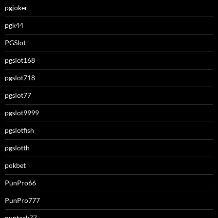
pgjoker
pgk44
PGSlot
pgslot168
pgslot718
pgslot77
pgslot9999
pgslotfish
pgslotth
pokbet
PunPro66
PunPro777
puntaek77