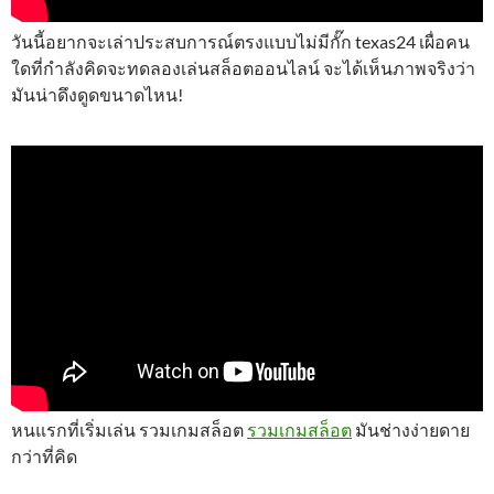
วันนี้อยากจะเล่าประสบการณ์ตรงแบบไม่มีกั๊ก texas24 เผื่อคน
ใดที่กำลังคิดจะทดลองเล่นสล็อตออนไลน์ จะได้เห็นภาพจริงว่า
มันน่าดึงดูดขนาดไหน!
หนแรกที่เริ่มเล่น รวมเกมสล็อต
รวมเกมสล็อต
มันช่างง่ายดาย
กว่าที่คิด