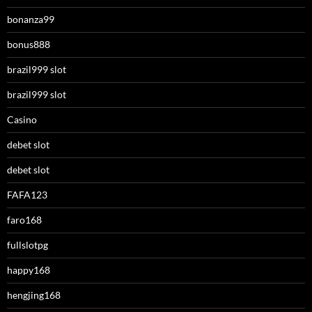
bonanza99
bonus888
brazil999 slot
brazil999 slot
Casino
debet slot
debet slot
FAFA123
faro168
fullslotpg
happy168
hengjing168