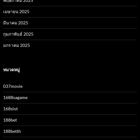
พฤษภาคม 2025
เมษายน 2025
มีนาคม 2025
กุมภาพันธ์ 2025
มกราคม 2025
หมวดหมู่
037movie
1688sagame
168slot
188bet
188betth