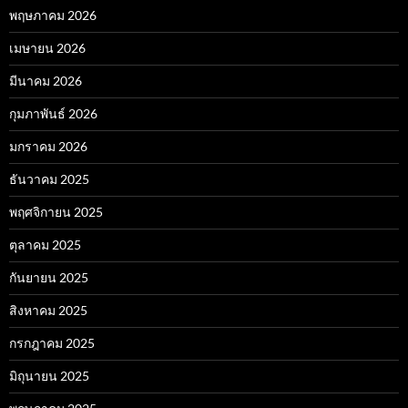
พฤษภาคม 2026
เมษายน 2026
มีนาคม 2026
กุมภาพันธ์ 2026
มกราคม 2026
ธันวาคม 2025
พฤศจิกายน 2025
ตุลาคม 2025
กันยายน 2025
สิงหาคม 2025
กรกฎาคม 2025
มิถุนายน 2025