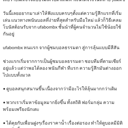
วันนี้เลยอยากมาเล่าให้ฟังแบบครบๆตั้งแต่ความรู้สึกแรกที่เริ่ม
เล่น แนวทางพนันบอลที่ง่ายที่สุดสำหรับมือใหม่ แล้วก็วิธีเคลม
โบนัสต้อนรับจาก ufabombx ชั้นนำที่ผู้คนจำนวนไม่ใช้น้อยใช้
กันอยู่
ufabombx หนแรก จากผู้ชมบอลธรรมดา สู่การลุ้นแบบมีสีสัน
ช่วงแรกเริ่มจากการเป็นผู้ชมบอลธรรมดา ชอบทีมที่ตามเชียร์
อยู่แล้ว แต่ว่าพอได้ลอง พนันกีฬา ทีแรก ความรู้สึกมันต่างออก
ไปแบบทั้งมวล
• ดูบอลสนุกสนานขึ้น เนื่องจากว่ามีอะไรให้ลุ้นมากกว่าเดิม
• พวกเราเริ่มหาข้อมูลมากยิ่งขึ้น ทั้งสถิติ ฟอร์มกลุ่ม ความ
พร้อมเพรียงนักเตะ
• ได้คุยกับเพื่อนฝูงๆเรื่องราคาน้ำ เรื่องต่อรอง ทำให้ดูบอลมีมิติ