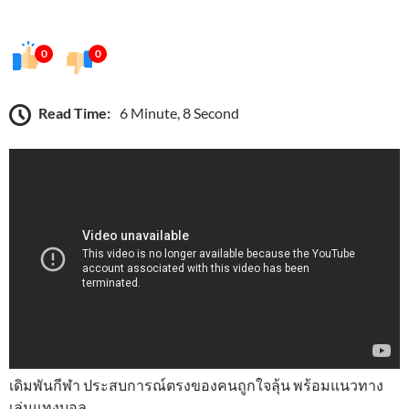
0
0
Read Time:
6 Minute, 8 Second
เดิมพันกีฬา ประสบการณ์ตรงของคนถูกใจลุ้น พร้อมแนวทาง
เล่นแทงบอล