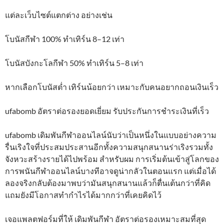
แต่ละเว็บไซต์แตกต่าง อย่างเช่น
โบนัสกีฬา 100% ทำเทิร์น 8–12 เท่า
โบนัสบังกะโลกีฬา 50% ทำเทิร์น 5–8 เท่า
หากเลือกโบนัสต่ำ เทิร์นน้อยกว่า เหมาะกับคนอยากถอนเงินเร็ว
ufabomb อัตราต่อรองยอดเยี่ยม รับประกันการชำระเงินที่เร็ว
ufabomb เดิมพันกีฬาออนไลน์นับว่าเป็นหนึ่งในแบบอย่างความ
รื่นเริงใจที่ประสมประสานอีกทั้งความสนุกสนานร่าเริงรวมทั้ง
จังหวะสร้างรายได้ไปพร้อม สำหรับผม การเริ่มต้นเข้าสู่โลกของ
การพนันกีฬาออนไลน์บางทีอาจดูน่ากลัวในตอนแรก แต่เมื่อได้
ลองจริงกลับต้องมาพบว่ามันสนุกสนานแล้วก็ตื่นเต้นกว่าที่คิด
แถมยังมีโอกาสทำกำไรได้มากกว่าที่เคยคิดไว้
เจอแพลตฟอร์มที่ให้ เดิมพันกีฬา อัตราต่อรองเหมาะสมที่สุด