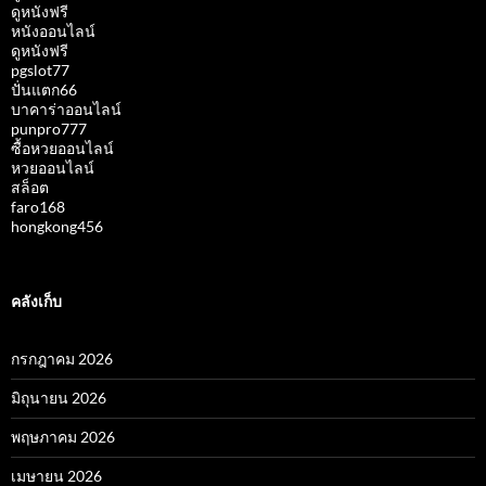
ดูหนังฟรี
หนังออนไลน์
ดูหนังฟรี
pgslot77
ปั่นแตก66
บาคาร่าออนไลน์
punpro777
ซื้อหวยออนไลน์
หวยออนไลน์
สล็อต
faro168
hongkong456
คลังเก็บ
กรกฎาคม 2026
มิถุนายน 2026
พฤษภาคม 2026
เมษายน 2026