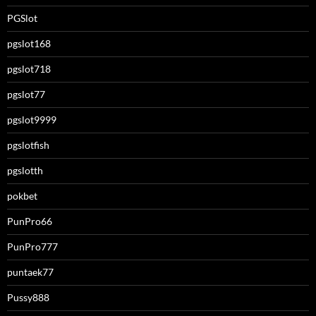
PGSlot
pgslot168
pgslot718
pgslot77
pgslot9999
pgslotfish
pgslotth
pokbet
PunPro66
PunPro777
puntaek77
Pussy888