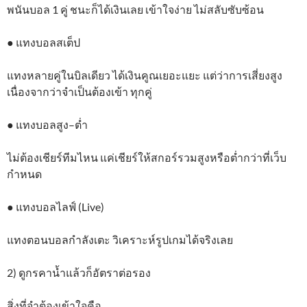
พนันบอล 1 คู่ ชนะก็ได้เงินเลย เข้าใจง่าย ไม่สลับซับซ้อน
● แทงบอลสเต็ป
แทงหลายคู่ในบิลเดียว ได้เงินคูณเยอะแยะ แต่ว่าการเสี่ยงสูง
เนื่องจากว่าจำเป็นต้องเข้า ทุกคู่
● แทงบอลสูง–ต่ำ
ไม่ต้องเชียร์ทีมไหน แค่เชียร์ให้สกอร์รวมสูงหรือต่ำกว่าที่เว็บ
กำหนด
● แทงบอลไลฟ์ (Live)
แทงตอนบอลกำลังเตะ วิเคราะห์รูปเกมได้จริงเลย
2) ดูกรคาน้ำแล้วก็อัตราต่อรอง
สิ่งที่จำต้องเข้าใจคือ