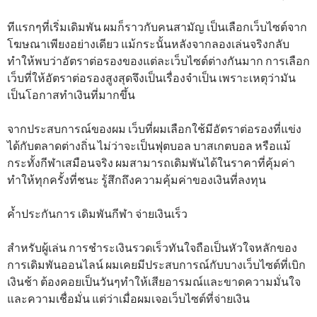
ทีแรกๆที่เริ่มเดิมพัน ผมก็ราวกับคนสามัญ เป็นเลือกเว็บไซต์จาก
โฆษณาเพียงอย่างเดียว แม้กระนั้นหลังจากลองเล่นจริงกลับ
ทำให้พบว่าอัตราต่อรองของแต่ละเว็บไซต์ต่างกันมาก การเลือก
เว็บที่ให้อัตราต่อรองสูงสุดจึงเป็นเรื่องจำเป็น เพราะเหตุว่ามัน
เป็นโอกาสทำเงินที่มากขึ้น
จากประสบการณ์ของผม เว็บที่ผมเลือกใช้มีอัตราต่อรองที่แข่ง
ได้กับตลาดต่างถิ่น ไม่ว่าจะเป็นฟุตบอล บาสเกตบอล หรือแม้
กระทั้งกีฬาเสมือนจริง ผมสามารถเดิมพันได้ในราคาที่คุ้มค่า
ทำให้ทุกครั้งที่ชนะ รู้สึกถึงความคุ้มค่าของเงินที่ลงทุน
ค้ำประกันการ เดิมพันกีฬา จ่ายเงินเร็ว
สำหรับผู้เล่น การชำระเงินรวดเร็วทันใจถือเป็นหัวใจหลักของ
การเดิมพันออนไลน์ ผมเคยมีประสบการณ์กับบางเว็บไซต์ที่เบิก
เงินช้า ต้องคอยเป็นวันๆทำให้เสียอารมณ์และขาดความมั่นใจ
และความเชื่อมั่น แต่ว่าเมื่อผมเจอเว็บไซต์ที่จ่ายเงิน