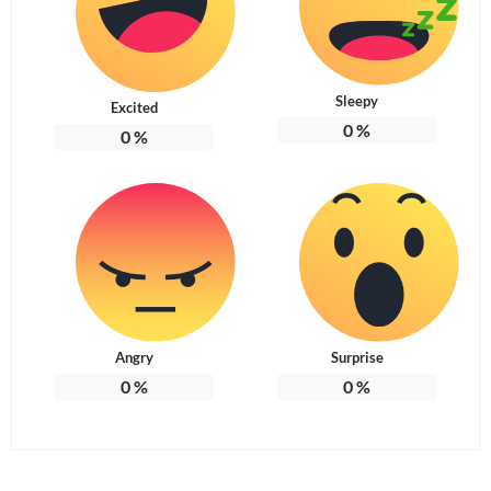
Sleepy
Excited
0
%
0
%
Angry
Surprise
0
%
0
%