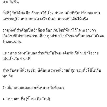
มากยิ่งขึ้น
สิ่งที่รู้สึกได้ชัดคือ ถ้าเล่นให้เป็น เล่นแบบมีสติสัมปชัญญะ เล่น
เฉพาะคู่ป้อมปราการดวงใจ มันสามารถทำเงินได้จริง
รวมทั้งที่สำคัญเป็นจำต้องเลือกเว็บไซต์ที่น่าไว้ใจ เพราะว่า
เว็บไซต์ดีช่วยลดความเสี่ยง ถูกจ่ายจริง มีราคาเป็นกลาง ไม่โดน
โกงแน่นอน
แนวทางเล่นพนันบอลสำหรับมือใหม่: เดิมพันกีฬา เข้าใจง่าย
เล่นเป็นใน 5 นาที
สำหรับคนที่พึ่งจะเริ่ม นี่คือแนวทางที่ง่ายที่สุด รวมทั้งใช้ได้กับ
ทุกเว็บ
1) เลือกแบบแทงบอลที่เหมาะกับตัวเอง
● แทงบอลเต็ง (ชี้แนะมือใหม่)