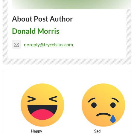
About Post Author
Donald Morris
noreply@trycelsius.com
Happy
Sad