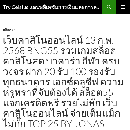
ค้นหา
Try Celsius แอปพลิเคชันการเงินและการลงทุน
ข้าม
เมนูหลัก
ไป
ยัง
เนื้อหา
สล็อต55
เว็บคาสิโนออนไลน์ 13 ก.พ.
2568 BNG55 รวมเกมสล็อต
คาสิโนสด บาคาร่า กีฬา ครบ
วงจร ฝาก 20 รับ 100 รองรับ
ทุกธนาคาร เอกซ์คลูซีฟ ความ
หรูหราที่จับต้องได้ สล็อต55
แจกเครดิตฟรี รวยไม่พัก เว็บ
คาสิโนออนไลน์ จ่ายเต็มแม็ก
ไม่กั๊ก TOP 25 BY JONAS