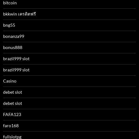
bitcoin
bkkwin เครดิตฟรี
bng55
bonanza99
bonus888
brazil999 slot
brazil999 slot
Casino
debet slot
debet slot
FAFA123
faro168
fullslotpg