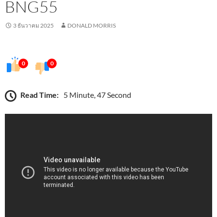
BNG55
3 ธันวาคม 2025
DONALD MORRIS
0
0
Read Time:
5 Minute, 47 Second