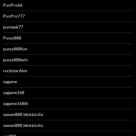
PunPro66
PunPro777
puntaek77
Pussy888
pussy888fun
pussy888win
rockstar66m
sagame
sagame168
sagame168th
sawan888 ทดลองเล่น
sawan888 ทดลองเล่น