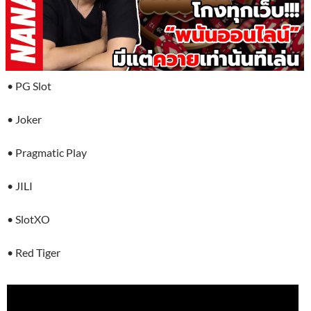
• PG Slot
• Joker
• Pragmatic Play
• JILI
• SlotXO
• Red Tiger