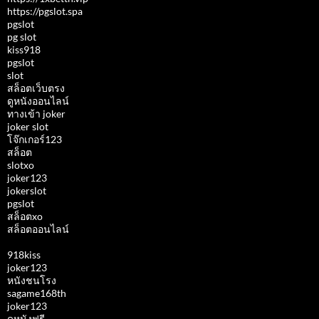
https://pgslot.spa
pgslot
pg slot
kiss918
pgslot
slot
สล็อตเว็บตรง
ดูหนังออนไลน์
ทางเข้า joker
joker slot
โจ๊กเกอร์123
สล็อต
slotxo
joker123
jokerslot
pgslot
สล็อตxo
สล็อตออนไลน์
918kiss
joker123
หนังชนโรง
sagame168th
joker123
ดูหนังฟรี