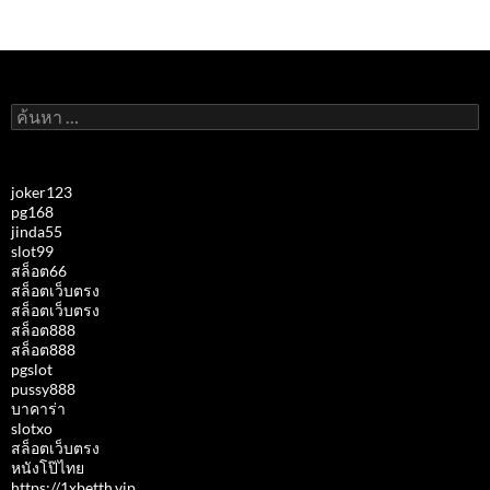
ค้นหา
สำหรับ:
joker123
pg168
jinda55
slot99
สล็อต66
สล็อตเว็บตรง
สล็อตเว็บตรง
สล็อต888
สล็อต888
pgslot
pussy888
บาคาร่า
slotxo
สล็อตเว็บตรง
หนังโป๊ไทย
https://1xbetth.vip