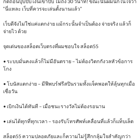
กดถอนปุบปับ เงินเข้าปั๊บ ไม่ถึง 30 วินาที! ขณะนั้นผมนึกในใจว่า
“นี่แหละ เว็บที่ควรจะเล่นตั้งนานแล้ว”
เว็บดีจังไม่ใช่แค่แตกง่าย แม้กระนั้นจำเป็นต้อง จ่ายจริง แล้วก็
จ่ายไว ด้วย
จุดเด่นของสล็อตเว็บตรงที่ผมชอบใจ สล็อต55
• ระบบมั่นคงแล้วก็ไม่มีอันตราย – ไม่ต้องวิตกกังวลหัวข้อการ
โกง
• โบนัสแตกง่าย – มีฟีพบร์ฟรีสปินรวมทั้งแจ็คพอตให้ลุ้นทุกเมื่อ
เชื่อวัน
• เบิกเงินได้ทันที – เมื่อชนะรางวัลไม่ต้องรอนาน
• เล่นได้ทุกที่ทุกเวลา – รองรับโทรศัพท์เคลื่อนที่แล้วก็แท็บเล็ต
สล็อต55 ความปลอดภัยและก็ความไม่รู้สึกกลุ้มใจสำคัญกว่า