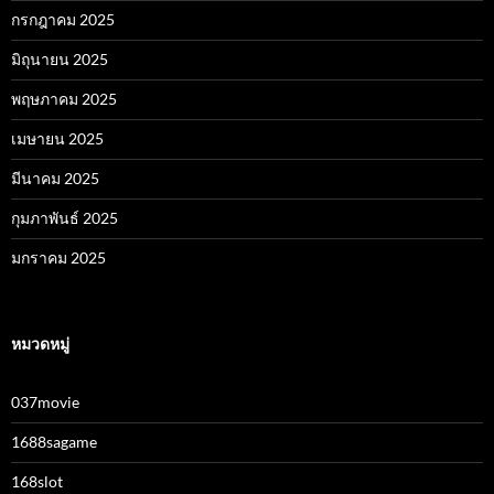
กรกฎาคม 2025
มิถุนายน 2025
พฤษภาคม 2025
เมษายน 2025
มีนาคม 2025
กุมภาพันธ์ 2025
มกราคม 2025
หมวดหมู่
037movie
1688sagame
168slot