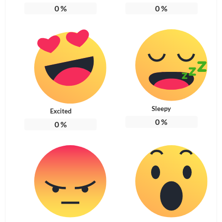
0
%
0
%
Sleepy
Excited
0
%
0
%