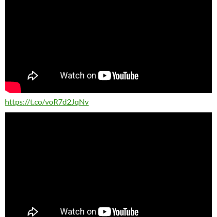
https://t.co/voR7d2JqNv