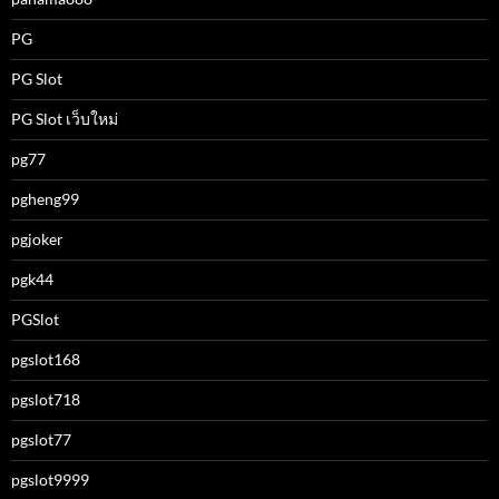
PG
PG Slot
PG Slot เว็บใหม่
pg77
pgheng99
pgjoker
pgk44
PGSlot
pgslot168
pgslot718
pgslot77
pgslot9999