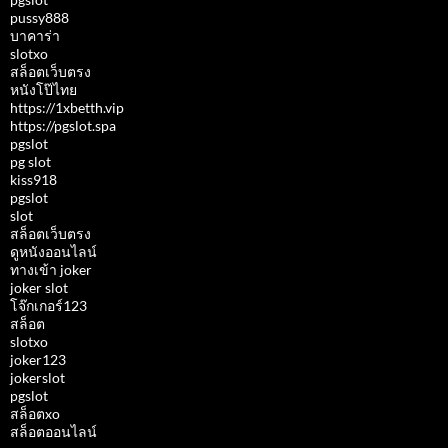
pussy888
บาคาร่า
slotxo
สล็อตเว็บตรง
หนังโป๊ไทย
https://1xbetth.vip
https://pgslot.spa
pgslot
pg slot
kiss918
pgslot
slot
สล็อตเว็บตรง
ดูหนังออนไลน์
ทางเข้า joker
joker slot
โจ๊กเกอร์123
สล็อต
slotxo
joker123
jokerslot
pgslot
สล็อตxo
สล็อตออนไลน์