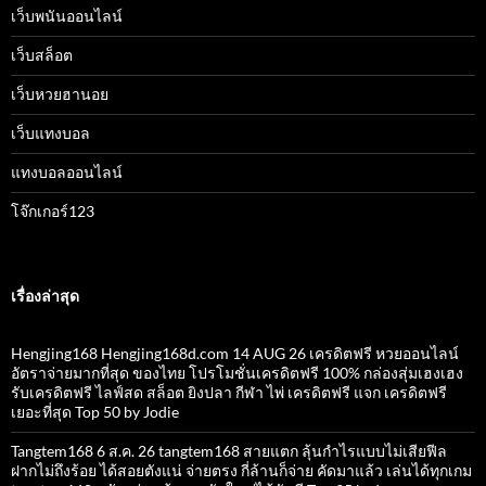
เว็บพนันออนไลน์
เว็บสล็อต
เว็บหวยฮานอย
เว็บแทงบอล
แทงบอลออนไลน์
โจ๊กเกอร์123
เรื่องล่าสุด
Hengjing168 Hengjing168d.com 14 AUG 26 เครดิตฟรี หวยออนไลน์
อัตราจ่ายมากที่สุด ของไทย โปรโมชั่นเครดิตฟรี 100% กล่องสุ่มเฮงเฮง
รับเครดิตฟรี ไลฟ์สด สล็อต ยิงปลา กีฬา ไพ่ เครดิตฟรี แจก เครดิตฟรี
เยอะที่สุด Top 50 by Jodie
Tangtem168 6 ส.ค. 26 tangtem168 สายแตก ลุ้นกำไรแบบไม่เสียฟีล
ฝากไม่ถึงร้อย ได้สอยตังแน่ จ่ายตรง กี่ล้านก็จ่าย คัดมาแล้ว เล่นได้ทุกเกม