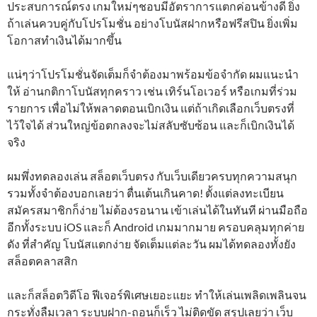
ประสบการณ์ตรง เกมใหม่ๆชอบมีอัตราการแตกค่อนข้างดี ยิ่ง
ถ้าเล่นควบคู่กับโปรโมชั่น อย่างโบนัสฝากหรือฟรีสปิน ยิ่งเพิ่ม
โอกาสทำเงินได้มากขึ้น
แน่ๆว่าโปรโมชั่นจัดเต็มก็จำต้องมาพร้อมข้อจำกัด ผมแนะนำ
ให้ อ่านกติกาโบนัสทุกคราว เช่น เทิร์นโอเวอร์ หรือเกมที่ร่วม
รายการ เพื่อไม่ให้พลาดตอนเบิกเงิน แต่ถ้าเกิดเลือกเว็บตรงที่
ไว้ใจได้ ส่วนใหญ่ข้อตกลงจะไม่สลับซับซ้อน และก็เบิกเงินได้
จริง
ผมพึ่งทดลองเล่น สล็อตเว็บตรง กับเว็บเดียวครบทุกความสนุก
รวมทั้งจำต้องบอกเลยว่า ตื่นเต้นเกินคาด! ตั้งแต่ลงทะเบียน
สมัครสมาชิกก็ง่าย ไม่ต้องรอนาน เข้าเล่นได้ในทันที ผ่านมือถือ
อีกทั้งระบบ iOS และก็ Android เกมมากมาย ครอบคลุมทุกค่าย
ดัง ที่สำคัญ โบนัสแตกง่าย จัดเต็มแต่ละวัน ผมได้ทดลองทั้งยัง
สล็อตคลาสสิก
และก็สล็อตวิดีโอ ฟีเจอร์พิเศษเยอะแยะ ทำให้เล่นเพลิดเพลินจน
กระทั่งลืมเวลา ระบบฝาก-ถอนก็เร็ว ไม่ติดขัด สรุปเลยว่า เว็บ