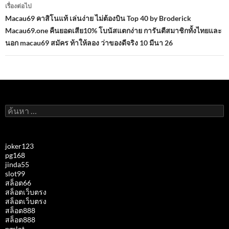
เรื่องต่อไป
Macau69 คาสิโนแท้ เล่นง่าย ไม่ต้องบิน Top 40 by Broderick
Macau69.one คืนยอดเสีย10% โบนัสแตกง่าย การันตีสมาชิกทั้งไทยและ
นอก macau69 สมัคร ท้าให้ลอง ว่าของดีจริง 10 มีนา 26
ค้นหา
สำหรับ:
joker123
pg168
jinda55
slot99
สล็อต66
สล็อตเว็บตรง
สล็อตเว็บตรง
สล็อต888
สล็อต888
pgslot