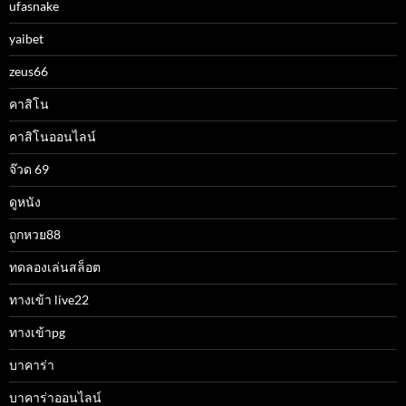
ufasnake
yaibet
zeus66
คาสิโน
คาสิโนออนไลน์
จ๊วด 69
ดูหนัง
ถูกหวย88
ทดลองเล่นสล็อต
ทางเข้า live22
ทางเข้าpg
บาคาร่า
บาคาร่าออนไลน์