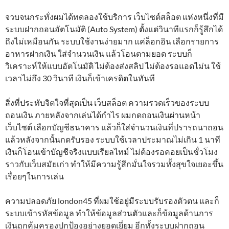
จวบจนกระทั่งผมได้ทดลองใช้บริการ เว็บไซต์สล็อต แห่งหนึ่งที่มี
ระบบฝากถอนอัตโนมัติ (Auto System) ตั้งแต่วินาทีแรกก็รู้สึกได้
ถึงไม่เหมือนกัน ระบบใช้งานง่ายมาก แค่ล็อกอิน เลือกรายการ
อาหารฝากเงิน ใส่จำนวนเงิน แล้วโอนตามยอด ระบบก็
วิเคราะห์ให้แบบอัตโนมัติ ไม่ต้องส่งสลิป ไม่ต้องรอแอดไม่น ใช้
เวลาไม่ถึง 30 วินาที เงินก็เข้าเครดิตในทันที
สิ่งที่ประทับจิตใจที่สุดเป็น เว็บสล็อต ความรวดเร็วของระบบ
ถอนเงิน ภายหลังจากเล่นได้กำไร ผมกดถอนเงินผ่านหน้า
เว็บไซต์ เลือกบัญชีธนาคาร แล้วก็ใส่จำนวนเงินที่ปรารถนาถอน
แล้วหลังจากนั้นกดรับรอง ระบบใช้เวลาประมาณไม่เกิน 1 นาที
เงินก็โอนเข้าบัญชีจริงแบบเรียลไทม์ ไม่ต้องรอคอยเป็นชั่วโมง
ราวกับเว็บสมัยเก่า ทำให้มีความรู้สึกมั่นใจรวมทั้งสุขใจเยอะขึ้น
เรื่อยๆในการเล่น
ความปลอดภัย london45 ที่ผมใช้อยู่มีระบบรับรองตัวตน และก็
ระบบเข้ารหัสข้อมูล ทำให้ข้อมูลส่วนตัวและก็ข้อมูลด้านการ
เงินถูกคุ้มครองปกป้องอย่างยอดเยี่ยม อีกทั้งระบบฝากถอน