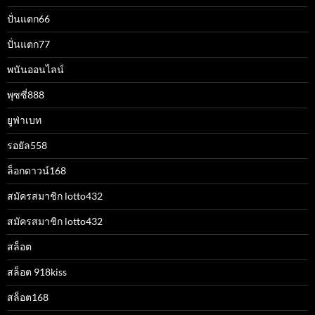
ปั่นแตก66
ปั่นแตก77
พนันออนไลน์
พุซซี่888
ยูฟ่าเบท
รอยัล558
ล็อกดาวน์168
สมัครสมาชิก lotto432
สมัครสมาชิก lotto432
สล็อต
สล็อต 918kiss
สล็อต168