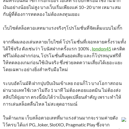
สมัครเป็นสมาชิก กรอกเบอร์วอเลท ระบบก็พร้อมใช้งาน ฝาก
เงินอย่างน้อยไม่สูง บางเว็บเริ่มเพียงแค่ 10–20 บาท เหมาะสม
กับผู้ที่ต้องการทดลอง ไม่ต้องลงทุนเยอะ
เว็บไซต์สล็อตวอเลทมาแรงจริงๆโปรโมชั่นที่จัดเต็มแบบไม่กั๊ก
จากที่ผมลองเล่นหลายเว็บไซต์ โปรโมชั่นที่เจอหลายครั้งรวมทั้ง
ได้ใช้จริง ดังเช่นว่า โบนัสฝากครั้งแรก 100% ,
london45
เครดิต
ฟรีไม่ต้องฝากก่อน, โปรโมชั่นคืนยอดเสีย และก็โปรหมุนฟรีที่
ให้ทดลองเกมก่อนใช้เงินจริง ซึ่งช่วยลดความเสี่ยงได้เยอะแยะ
โดยเฉพาะอย่างยิ่งสำหรับมือใหม่
ระบบอัตโนมัติ ฝากปุบปับเงินเข้าเลย ถอนก็ไว บางโอกาสถอน
ผ่านวอเลทใช้เวลาไม่ถึง 1 นาที ไม่ต้องคอยแอดมิน ไม่ต้องส่ง
สลิปให้ยุ่งยาก ตรงนี้นับได้ว่าเป็นจุดเปลี่ยนสำคัญ เพราะทำให้
การเล่นสล็อตลื่นไหล ไม่สะดุดอารมณ์
ในด้านเกม เว็บสล็อตวอเลทที่มาแรงส่วนมากจะรวมค่ายดัง
ไว้ครบ ได้แก่ PG, Joker, SlotXO, Pragmatic Play ซึ่งจาก