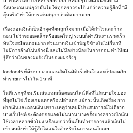
บาท แล้วได้กำไรหลักร้อยจากการค่อยๆไต่เดิมพันขึ้นตาม
จังหวะเกม แน่ๆว่ามันไม่ใช่ทุกคราวจะได้ แต่ว่าความรู้สึกที่ “มี
ลุ้นจริง” ทำให้การเล่นสนุกกว่าเดิมมากมาย
เรื่องถอนเงินก็เป็นอีกจุดที่ผมถูกใจมาก เมื่อได้กำไรและก็กด
ถอน ไม่ว่าจะยอดเล็กหรือยอดใหญ่ ระบบก็ดำเนินงานรวดเร็ว
ทันใจเสมือนตอนฝาก ส่วนมากเงินเข้าบัญชีข้างในไม่กี่นาที
ไม่มีการอ้างโน่นอ้างนี่ และไม่มีอย่างน้อยในการถอน ทำให้ผม
รู้สึกว่าเงินของผมยังเป็นของผมจริงๆ
london45 ที่มีระบบฝากถอนอัตโนมัติ เร็วทันใจและก็ปลอดภัย
ทำรายการไม่เกิน 1 นาที
ในทีแรกๆที่ผมเริ่มเล่นเกมสล็อตออนไลน์ สิ่งที่ไม่สบายใจเยอะ
ที่สุดไม่ใช่เรื่องเกมแตกหรือเปล่าแตก แม้กระนั้นเกิดเรื่อง การ
ฝากเงินและถอนเงิน เพราะเหตุว่าเคยมีประสบการณ์ไม่ดีจาก
บางเว็บไซต์ จะต้องคอยแอดไม่นนาน บางครั้งบางคราวเบิกเงิน
ใช้เวลาหลายชั่วโมง หรือแย่กว่านั้นเป็นทำรายการแล้วเงินไม่
เข้า จนถึงทำให้รู้สึกไม่แน่ใจสำหรับในการเล่นอีกเลย