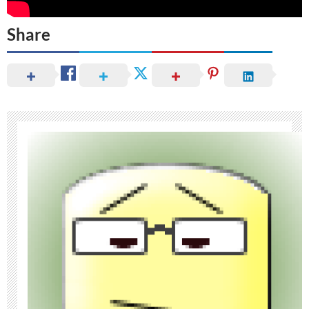
Share