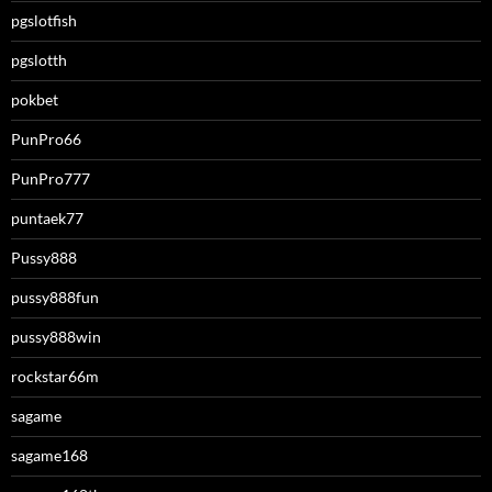
pgslotfish
pgslotth
pokbet
PunPro66
PunPro777
puntaek77
Pussy888
pussy888fun
pussy888win
rockstar66m
sagame
sagame168