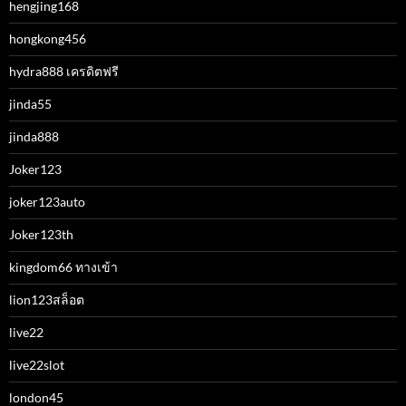
hengjing168
hongkong456
hydra888 เครดิตฟรี
jinda55
jinda888
Joker123
joker123auto
Joker123th
kingdom66 ทางเข้า
lion123สล็อต
live22
live22slot
london45