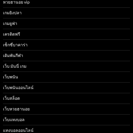
หวยฮานอย vip
เกมยิงปลา
เกมยูฟ่า
เครดิตฟรี
เซ็กซี่บาคาร่า
เดิมพันกีฬา
เว็บ มันนี่ เกม
เว็บพนัน
เว็บพนันออนไลน์
เว็บสล็อต
เว็บหวยฮานอย
เว็บแทงบอล
แทงบอลออนไลน์