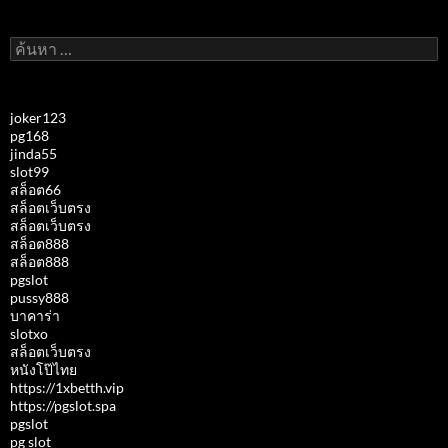
ค้นหา
สำหรับ:
joker123
pg168
jinda55
slot99
สล็อต66
สล็อตเว็บตรง
สล็อตเว็บตรง
สล็อต888
สล็อต888
pgslot
pussy888
บาคาร่า
slotxo
สล็อตเว็บตรง
หนังโป๊ไทย
https://1xbetth.vip
https://pgslot.spa
pgslot
pg slot