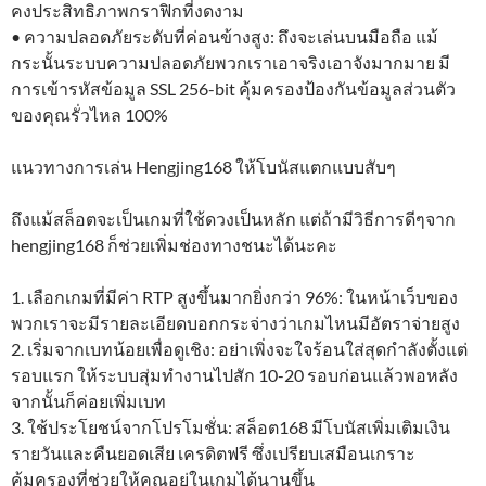
คงประสิทธิภาพกราฟิกที่งดงาม
• ความปลอดภัยระดับที่ค่อนข้างสูง: ถึงจะเล่นบนมือถือ แม้
กระนั้นระบบความปลอดภัยพวกเราเอาจริงเอาจังมากมาย มี
การเข้ารหัสข้อมูล SSL 256-bit คุ้มครองป้องกันข้อมูลส่วนตัว
ของคุณรั่วไหล 100%
แนวทางการเล่น Hengjing168 ให้โบนัสแตกแบบสับๆ
ถึงแม้สล็อตจะเป็นเกมที่ใช้ดวงเป็นหลัก แต่ถ้ามีวิธีการดีๆจาก
hengjing168 ก็ช่วยเพิ่มช่องทางชนะได้นะคะ
1. เลือกเกมที่มีค่า RTP สูงขึ้นมากยิ่งกว่า 96%: ในหน้าเว็บของ
พวกเราจะมีรายละเอียดบอกกระจ่างว่าเกมไหนมีอัตราจ่ายสูง
2. เริ่มจากเบทน้อยเพื่อดูเชิง: อย่าเพิ่งจะใจร้อนใส่สุดกำลังตั้งแต่
รอบแรก ให้ระบบสุ่มทำงานไปสัก 10-20 รอบก่อนแล้วพอหลัง
จากนั้นก็ค่อยเพิ่มเบท
3. ใช้ประโยชน์จากโปรโมชั่น: สล็อต168 มีโบนัสเพิ่มเติมเงิน
รายวันและคืนยอดเสีย เครดิตฟรี ซึ่งเปรียบเสมือนเกราะ
คุ้มครองที่ช่วยให้คุณอยู่ในเกมได้นานขึ้น