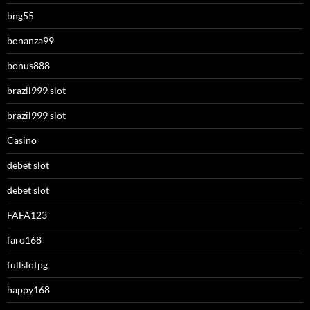
bng55
bonanza99
bonus888
brazil999 slot
brazil999 slot
Casino
debet slot
debet slot
FAFA123
faro168
fullslotpg
happy168