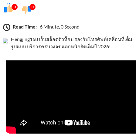
0
0
Read Time:
6 Minute, 0 Second
Hengjing168 เว็บสล็อตตัวท็อป รองรับโทรศัพท์เคลื่อนที่เต็ม
รูปแบบ บริการครบวงจร แตกหนักจัดเต็มปี 2026!