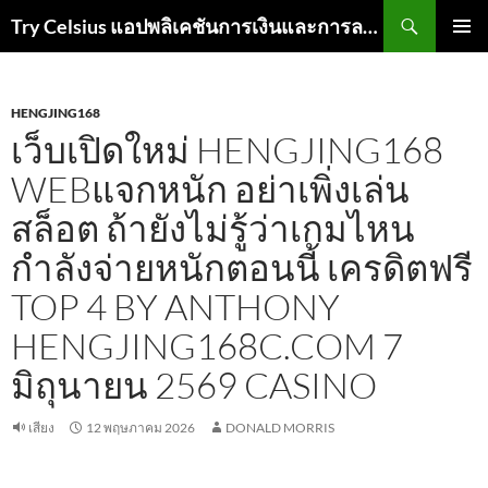
ค้นหา
Try Celsius แอปพลิเคชันการเงินและการลงทุน
ข้าม
เมนูหลัก
ไป
ยัง
เนื้อหา
HENGJING168
เว็บเปิดใหม่ HENGJING168
WEBแจกหนัก อย่าเพิ่งเล่น
สล็อต ถ้ายังไม่รู้ว่าเกมไหน
กำลังจ่ายหนักตอนนี้ เครดิตฟรี
TOP 4 BY ANTHONY
HENGJING168C.COM 7
มิถุนายน 2569 CASINO
เสียง
12 พฤษภาคม 2026
DONALD MORRIS