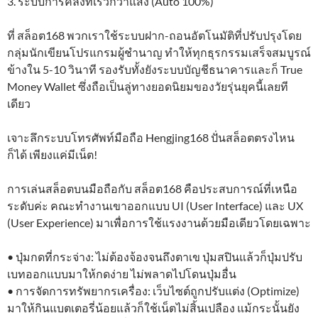
3. ระบบการคลังที่เร็วกว่าแสง (Auto 100%)
ที่ สล็อต168 พวกเราใช้ระบบฝาก-ถอนอัตโนมัติที่ปรับปรุงโดย
กลุ่มนักเขียนโปรแกรมผู้ชำนาญ ทำให้ทุกธุรกรรมเสร็จสมบูรณ์
ข้างใน 5-10 วินาที รองรับทั้งยังระบบบัญชีธนาคารและก็ True
Money Wallet ซึ่งถือเป็นลู่ทางยอดนิยมของวัยรุ่นยุคนี้เลยที
เดียว
เจาะลึกระบบโทรศัพท์มือถือ Hengjing168 ปั่นสล็อตตรงไหน
ก็ได้ เพียงแค่มีเน็ต!
การเล่นสล็อตบนมือถือกับ สล็อต168 คือประสบการณ์ที่เหนือ
ระดับค่ะ คณะทำงานเขาออกแบบ UI (User Interface) และ UX
(User Experience) มาเพื่อการใช้แรงงานด้วยมือเดียวโดยเฉพาะ
• ปุ่มกดที่กระจ่าง: ไม่ต้องจ้องจนถึงตาเข ปุ่มสปินแล้วก็ปุ่มปรับ
เบทออกแบบมาให้กดง่าย ไม่พลาดไปโดนปุ่มอื่น
• การจัดการทรัพยากรเครื่อง: เว็บไซต์ถูกปรับแต่ง (Optimize)
มาให้กินแบตเตอรี่น้อยแล้วก็ใช้เน็ตไม่สิ้นเปลือง แม้กระนั้นยัง