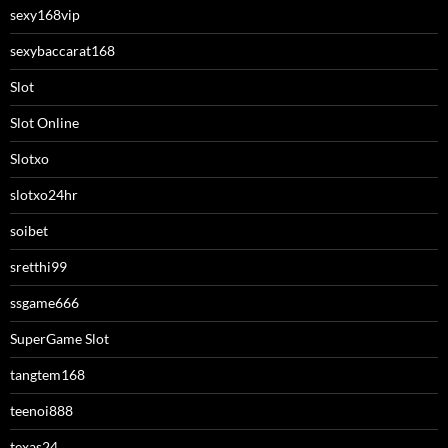
sexy168vip
sexybaccarat168
Slot
Slot Online
Slotxo
slotxo24hr
soibet
sretthi99
ssgame666
SuperGame Slot
tangtem168
teenoi888
texas24