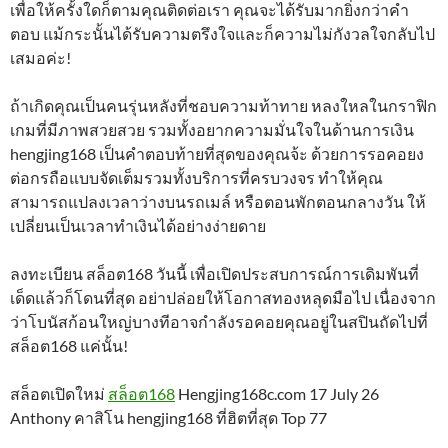
เพื่อให้ครั้งใดก็ตามคุณติดต่อเรา คุณจะได้รับมากยิ่งกว่าคำ
ตอบ แม้กระนั้นได้รับความตรึงใจและก็ความไม่กังวลใจกลับไป
เสมอค่ะ!
ถ้าเกิดคุณเป็นคนรุ่นหลังที่ชอบความท้าทาย หลงใหลในกราฟิก
เกมที่มีภาพสวยสวย รวมทั้งอยากความมั่นใจในด้านการเงิน
hengjing168 เป็นคำตอบท้ายที่สุดของคุณจ้ะ ด้วยการรอคอยง
ต่อกรถือแบบจัดเต็มรวมทั้งบริการที่ครบวงจร ทำให้คุณ
สามารถแปลงเวลาว่างบนรถเมล์ หรือตอนพักตอนกลางวัน ให้
เปลี่ยนเป็นเวลาทำเงินได้อย่างง่ายดาย
ลงทะเบียน สล็อต168 วันนี้ เพื่อเปิดประสบการณ์การเดิมพันที่
เด็ดแล้วก็โดนที่สุด อย่าปล่อยให้โอกาสทองหลุดมือไป เนื่องจาก
ว่าโบนัสก้อนใหญ่บางทีอาจกำลังรอคอยคุณอยู่ในสปินถัดไปที่
สล็อต168 แค่นั้น!
สล็อตเปิดใหม่
สล็อต168
Hengjing168c.com 17 July 26
Anthony คาสิโน hengjing168 ที่ฮิตที่สุด Top 77