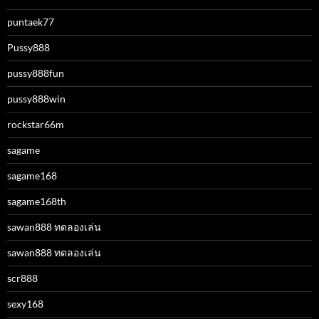
puntaek77
Pussy888
pussy888fun
pussy888win
rockstar66m
sagame
sagame168
sagame168th
sawan888 ทดลองเล่น
sawan888 ทดลองเล่น
scr888
sexy168