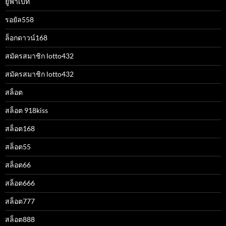
ยูฟ่าเบท
รอยัล558
ล็อกดาวน์168
สมัครสมาชิก lotto432
สมัครสมาชิก lotto432
สล็อต
สล็อต 918kiss
สล็อต168
สล็อต55
สล็อต66
สล็อต666
สล็อต777
สล็อต888