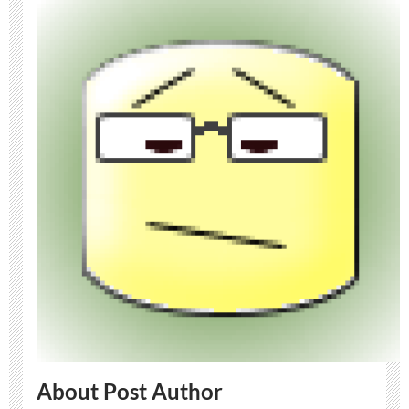
About Post Author