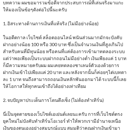
บทความ ผมขอมารวมข้อดีจากประสบการณ์ที่เล่นจริงมาแกะ
ให้มองเป็นข้อๆดังต่อไปนี้นะครับ
1. อิสระทางด้านการเงินที่แท้จริง (ไม่มีอย่างน้อย)
ในอดีตกาล เว็บไซต์ สล็อตออนไลน์ พนันส่วนมากมักจะบังคับ
ฝากอย่างน้อย 100 หรือ 300 บาท ซึ่งเป็นจำนวนเงินที่สูงเกินไป
สำหรับคนที่มีทุนน้อย หรือคนที่แค่ต้องการเข้ามาทดลองระบบ
แต่ว่าพอเพียงเป็นระบบฝากถอนไม่มีอย่างต่ำ เงินเพียงแค่ 1 บาท
ก็มีความหมายครับผม ผมเคยทดลองชาเลนจ์ตัวเองด้วยการ
ฝากเงินเข้าไปเพียงแค่ 20 บาท และหลังจากนั้นก็ค่อยๆไต่เบทตา
ละ 1 บาท จนถึงสามารถถอนเงินหลักพันออกมาได้ ระบบนี้ก็เลย
ให้โอกาสให้ทุกคนเข้าถึงได้อย่างเท่าเทียม
2. จบปัญหาประเด็นการโดนดึงเช็ง (ไม่ต้องทำเทิร์น)
นี่เป็นจุดตายของเว็บไซต์เอเย่นต์เลยนะครับ การที่เว็บไซต์ตรง
ยุคใหม่ไม่บังคับทำเทิร์นโอเวอร์ ทำให้พวกเรามีอำนาจเหนือ
เงินของตนเองอย่างสมบูรณ์แบบ สมมติว่าคุณฝากเงินเข้ามา