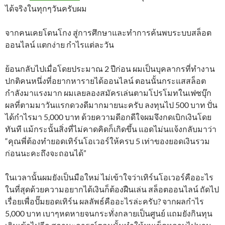
ได้จริงในทุกๆวันครับผม
จากคนเคยโดนโกง สู่การศึกษาและทำการค้นพบระบบสล็อต
ออนไลน์ แตกง่าย กำไรแต่ละวัน
ย้อนกลับไปเมื่อโดยประมาณ 2 ปีก่อน ผมเป็นบุคลากรที่ทำงาน
ปกติคนหนึ่งที่อยากหารายได้ออนไลน์ ตอนนั้นกระแสสล็อต
กำลังมาแรงมาก ผมเลยลองสมัครเล่นตามโปรโมทในเฟซบุ๊ก
ผลที่ตามมาวันแรกดวงดีมากมายนะครับ ลงทุนไป 500 บาท ปั่น
ได้กำไรมา 5,000 บาท ด้วยความดีอกดีใจผมจึงกดเบิกเงินโดย
ทันที แม้กระนั้นสิ่งที่ไม่คาดคิดก็เกิดขึ้น แอดไม่นแจ้งกลับมาว่า
“คุณพี่ต้องทำยอดเทิร์นโอเวอร์ให้ครบ 5 เท่าของยอดเงินรวม
ก่อนนะคะถึงจะถอนได้”
ในเวลานั้นผมยังเป็นมือใหม่ ไม่เข้าใจว่าเทิร์นโอเวอร์คืออะไร
ในที่สุดด้วยความอยากได้เงินก็ต้องฝืนเล่น สล็อตออนไลน์ ถัดไป
เรื่อยเพื่อปั๊มยอดเทิร์น ผลลัพธ์คืออะไรล่ะครับ? จากผลกำไร
5,000 บาท เบาๆหดหายจนกระทั่งกลายเป็นศูนย์ แถมยังกินทุน