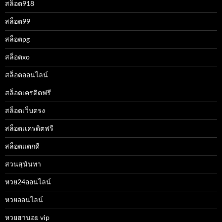
สล็อต918
สล็อต99
สล็อตpg
สล็อตxo
สล็อตออนไลน์
สล็อตเครดิตฟรี
สล็อตเว็บตรง
สล็อตเเครดิตฟรี
สล็อตแตกดี
สวนสุนันทา
หวย24ออนไลน์
หวยออนไลน์
หวยฮานอย vip