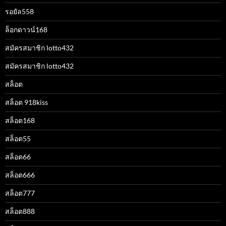
รอยัล558
ล็อกดาวน์168
สมัครสมาชิก lotto432
สมัครสมาชิก lotto432
สล็อต
สล็อต 918kiss
สล็อต168
สล็อต55
สล็อต66
สล็อต666
สล็อต777
สล็อต888