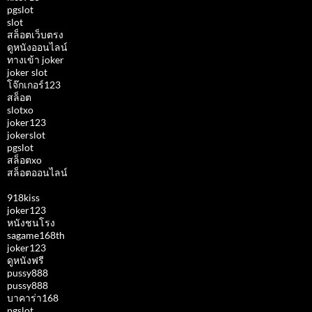
pgslot
slot
สล็อตเว็บตรง
ดูหนังออนไลน์
ทางเข้า joker
joker slot
โจ๊กเกอร์123
สล็อต
slotxo
joker123
jokerslot
pgslot
สล็อตxo
สล็อตออนไลน์
918kiss
joker123
หนังชนโรง
sagame168th
joker123
ดูหนังฟรี
pussy888
pussy888
บาคาร่า168
pgslot