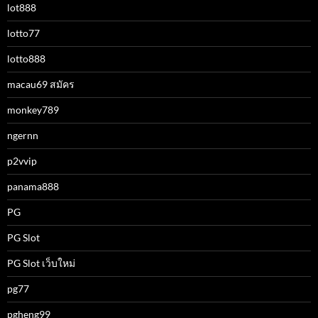
lot888
lotto77
lotto888
macau69 สมัคร
monkey789
ngernn
p2vvip
panama888
PG
PG Slot
PG Slot เว็บใหม่
pg77
pgheng99