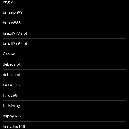
bng55
bonanza99
bonus888
brazil999 slot
brazil999 slot
Casino
debet slot
debet slot
FAFA123
faro168
fullslotpg
happy168
hengjing168