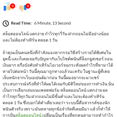
0
0
Read Time:
6 Minute, 13 Second
สล็อตออนไลน์ แตกง่าย กำไรทุกวี่วัน ฝากถอนไม่มีอย่างน้อย
และไม่ต้องทำเทิร์น ตลอด 1 วัน
ถ้าคุณเป็นคนหนึ่งที่กำลังมองหากรรมวิธีสร้างรายได้พิเศษใน
ยุคนี้ และก็เคยเจอกับปัญหากับเว็บไซต์พนันที่ล็อกยูสเซอร์ ถอน
เงินยาก หรือบังคับทำเทิร์นโอเวอร์จนกระทั่งผลกำไรที่หามาได้
หายไปต่อหน้า วันนี้คุณมาถูกทางแล้วนะครับ ในฐานะผู้ที่เคย
เจ็บหนักจากเว็บเอเย่นต์มาก่อน วันนี้ผมอยากจะมาแชร์
ประสบการณ์จริงที่ทำให้ผมได้เจอกับมิติใหม่ของการทำเงิน นั่น
เป็นการเลือกเล่นบนแพลตฟอร์ม สล็อตออนไลน์ แตกง่าย ผล
กำไรทุกวี่ทุกวัน ฝากถอนไม่มีขั้นต่ำและไม่จะต้องทำเทิร์น
ตลอด 1 วัน ซึ่งบอกได้คำเดียวเลยว่า ระบบนี้คือสวรรค์ของนัก
พนันตัวจริง เพราะมันทลายทุกข้อจำกัดที่เคยมีมา แล้วก็ทำให้
การปั่น
สล็อตออนไลน์
เปลี่ยนเป็นเรื่องที่ทุกคนสามารถทำกำไร