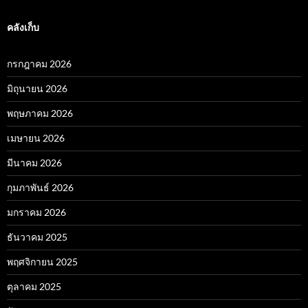
คลังเก็บ
กรกฎาคม 2026
มิถุนายน 2026
พฤษภาคม 2026
เมษายน 2026
มีนาคม 2026
กุมภาพันธ์ 2026
มกราคม 2026
ธันวาคม 2025
พฤศจิกายน 2025
ตุลาคม 2025