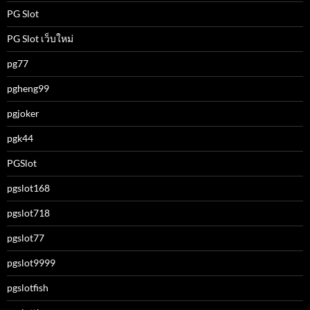
PG Slot
PG Slot เว็บใหม่
pg77
pgheng99
pgjoker
pgk44
PGSlot
pgslot168
pgslot718
pgslot77
pgslot9999
pgslotfish