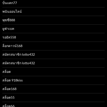
ปั่นแตก77
พนันออนไลน์
พุซซี่888
ยูฟ่าเบท
รอยัล558
ล็อกดาวน์168
สมัครสมาชิก lotto432
สมัครสมาชิก lotto432
สล็อต
สล็อต 918kiss
สล็อต168
สล็อต55
สล็อต66