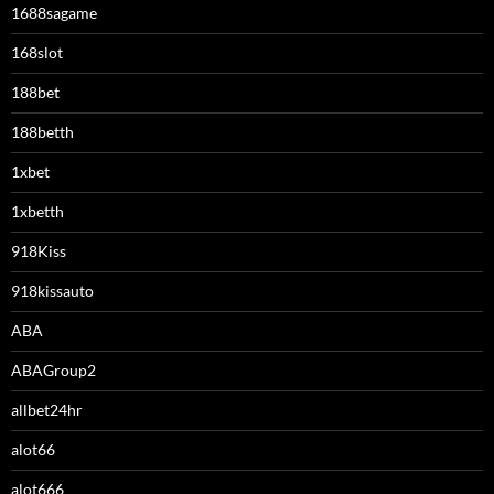
1688sagame
168slot
188bet
188betth
1xbet
1xbetth
918Kiss
918kissauto
ABA
ABAGroup2
allbet24hr
alot66
alot666