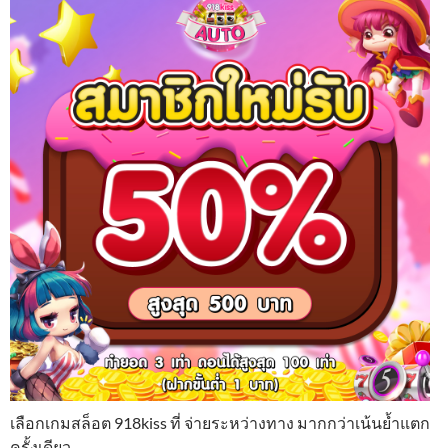
เลือกเกมสล็อต 918kiss ที่ จ่ายระหว่างทาง มากกว่าเน้นย้ำแตก
ครั้งเดียว