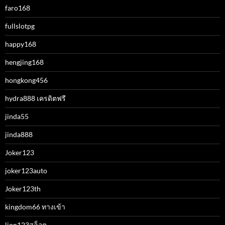
faro168
fullslotpg
happy168
hengjing168
hongkong456
hydra888 เครดิตฟรี
jinda55
jinda888
Joker123
joker123auto
Joker123th
kingdom66 ทางเข้า
lion123สล็อต