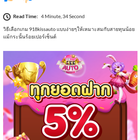
Read Time:
4 Minute, 34 Second
วิธีเลือกเกม 918kissauto แบบง่ายๆให้เหมาะสมกับสายทุนน้อย
แม้กระนั้นร้อยเปอร์เซ็นต์