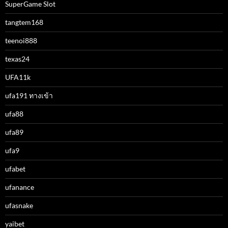
SuperGame Slot
tangtem168
teenoi888
texas24
UFA11k
ufa191 ทางเข้า
ufa88
ufa89
ufa9
ufabet
ufanance
ufasnake
yaibet