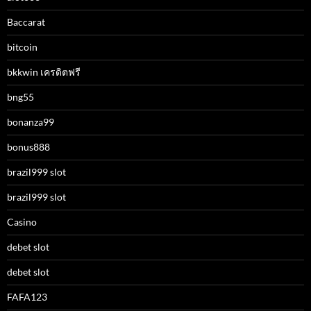
Baccarat
bitcoin
bkkwin เครดิตฟรี
bng55
bonanza99
bonus888
brazil999 slot
brazil999 slot
Casino
debet slot
debet slot
FAFA123