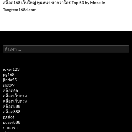
สล็อต168 เว็บใหญ่ ทุนหนา ซ่ากว่าใคร Top 53 by Mozelle
Tangtem168d.com
ค้นหา
สำหรับ:
joker123
pg168
jinda55
slot99
สล็อต66
สล็อตเว็บตรง
สล็อตเว็บตรง
สล็อต888
สล็อต888
pgslot
pussy888
บาคาร่า