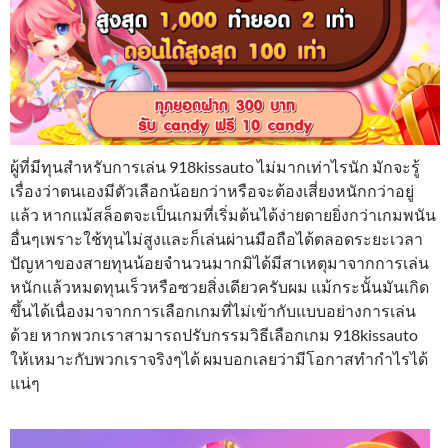
ผู้ที่มีทุนสำหรับการเล่น 918kissauto ไม่มากเท่าไรนัก มักจะรู้
เรื่องว่าตนเองมีตัวเลือกน้อยกว่าหรือจะต้องเสี่ยงหนักกว่าอยู่
แล้ว หากแม้สล็อตจะเป็นเกมที่เริ่มต้นได้ง่ายดายยิ่งกว่าเกมพนัน
อื่นๆเพราะใช้ทุนไม่สูงและก็เล่นผ่านมือถือได้ตลอดระยะเวลา
ปัญหาของสายทุนน้อยจำนวนมากมิได้มีสาเหตุมาจากการเล่น
หนักแล้วหมดทุนเร็วหรือซวยสิ่งเดียวครับผม แม้กระนั้นมันเกิด
ขึ้นได้เนื่องมาจากการเลือกเกมที่ไม่เข้ากับแบบอย่างการเล่น
ด้วย หากพวกเราสามารถปรับกรรมวิธีเลือกเกม 918kissauto
ให้เหมาะกับพวกเราจริงๆได้ ผมบอกเลยว่ามีโอกาสทำกำไรได้
แน่ๆ