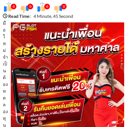
0
0
0
0
Read Time:
4 Minute, 45 Second
มื
อ
ใ
ห
ม่
จำ
เป็
น
ต้
อง
ท
ด
ล
อง
ทุ
น