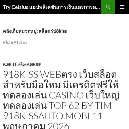
ค้นหา
Try Celsius แอปพลิเคชันการเงินและการลงทุน
ข้าม
เมนูหลัก
ไป
ยัง
เนื้อหา
คลังเก็บหมวดหมู่: สล็อต 918kiss
สล็อต 918kiss
918KISS
,
สล็อต 918KISS
918KISS WEBตรง เว็บสล็อต
สำหรับมือใหม่ มีเครดิตฟรีให้
ทดลองเล่น CASINO เว็บใหญ่
ทดลองเล่น TOP 62 BY TIM
918KISSAUTO.MOBI 11
พฤษภาคม 2026