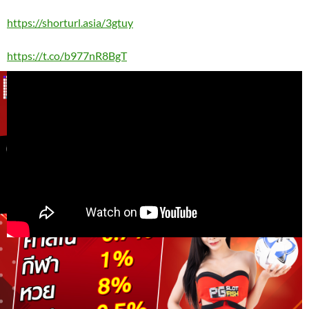
https://shorturl.asia/3gtuy
https://t.co/b977nR8BgT