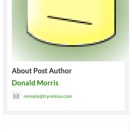
About Post Author
Donald Morris
noreply@trycelsius.com