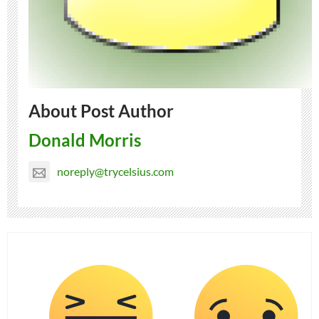
About Post Author
Donald Morris
noreply@trycelsius.com