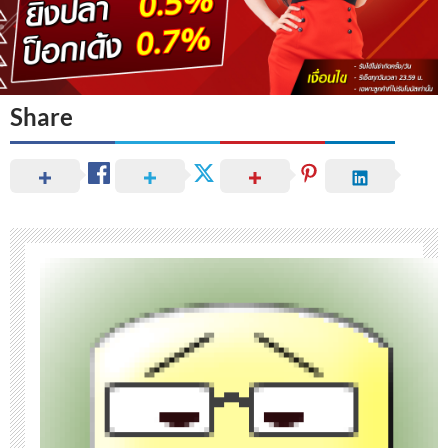
Share