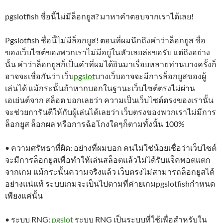
pgslotfish ชื่อนี้ไม่มีล็อกยูส? มาหาคำตอบจากเราได้เลย!
Pgslotfish ชื่อนี้ไม่มีล็อกยูส! ตอนที่ผมนึกถึงคำว่าล็อกยูส ชื่อ
ของเว็บไซต์ของพวกเราไม่มีอยู่ในหัวเลยล่ะขอรับ แต่ถึงอย่าง
นั้น คำว่าล็อกยูสก็เป็นคำที่ผมได้ยินมาเรื่อยหลายท่านบางครั้งก็
อาจจะเชื่อกันว่า เว็บ
pgslot
บางเว็บอาจจะมีการล็อกยูสของผู้
เล่นได้ แม้กระนั้นถ้าหากบอกในฐานะเว็บไซต์ตรงไม่ผ่าน
เอเย่นต์จาก สล็อต บอกเลยว่า ความเป็นเว็บไซต์ตรงของเรานั้น
จะช่วยการันตีให้กับผู้เล่นได้เลยว่า เว็บตรงของพวกเราไม่มีการ
ล็อกยูส ล็อกผล หรือการฉ้อโกงใดๆก็ตามทั้งนั้น 100%
• ความศรัทธาที่ผิด: อย่างที่ผมบอก คนไม่ใช่น้อยเชื่อว่าเว็บไซต์
จะมีการล็อกยูสเพื่อทำให้เล่นสล็อตแล้วไม่ได้รับแจ็คพอตแตก
จากเกม แม้กระนั้นความจริงแล้ว เว็บตรงไม่สามารถล็อกยูสได้
อย่างแน่แท้ ระบบเกมจะเป็นไปตามที่ค่ายเกมpgslotfishกำหนด
เพียงแค่นั้น
• ระบบ RNG:
pgslot
ระบบ RNG เป็นระบบที่ใช้เพื่อสำหรับใน