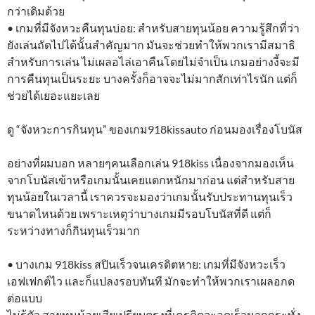
กว่าเดิมด้วย
• เกมที่มีจังหวะคืนทุนบ่อย: สำหรับสายทุนน้อย ความรู้สึกที่ว่า
ยังเล่นถัดไปได้นั้นสำคัญมาก มันจะช่วยทำให้พวกเรามีสมาธิ
สำหรับการเล่น ไม่เผลอไล่เอาคืนโดยไม่จำเป็น เกมอย่างงี้จะมี
การคืนทุนเป็นระยะ บางครั้งก็อาจจะไม่มากสักเท่าไรนัก แต่ก็
ช่วยได้เยอะแยะเลย
ดู “จังหวะการกินทุน” ของเกม918kissauto ก่อนมองเรื่องโบนัส
อย่างที่ผมบอก หลายๆคนเลือกเล่น 918kiss เนื่องจากมองเห็น
จากโบนัสเข้าหรือเกมนั้นเคยแตกหนักมาก่อน แต่สำหรับสาย
ทุนน้อยในเวลานี้ เราควรจะมองว่าเกมนั้นรับประทานทุนเร็ว
ขนาดไหนด้วย เพราะเหตุว่าบางเกมมีรอบโบนัสที่ดี แต่ก็
ระหว่างทางก็กินทุนเร็วมาก
• บางเกม 918kiss สปินเร็วจนเครดิตหาย: เกมที่มีจังหวะเร็ว
เอฟเฟกต์ไว และก็แปลงรอบทันที มักจะทำให้พวกเราเผลอกด
ต่อแบบ
ไม่รู้ตัว สายทุนน้อยเสียเปรียบตรงที่เครดิตจะลดเร็วมากกระทั่ง