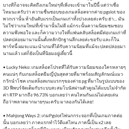
บางทีก็อาจจะคิดถึงเกมใหม่ๆที่เพิ่งจะเข้ามาในปีนี้ แต่ว่าเชื่อ
ไหมนะครับว่า ความชื่นชอบของเกมสล็อตจากค่าย pgslot ของ
พวกเรานั้น ห้าอันดับแรกเป็นเกมเก่าทั้งปวงเลยล่ะครับ ฮ่า… มัน
ไม่ใช่ว่าเกมใหม่ที่เข้ามานั้นไม่ดี แม้กระนั้นความนิยมชมชอบ
ความพึงพอใจ และก็ความวางใจที่แฟนคลับสล็อตมีต่อเกมเก่าที่
ปลดปล่อยมานานนั้นตั้งหลักปักฐานลึกเลยล่ะขอรับ และก็ใน
พาร์ทนี้ ผมจะแนะนำเกมที่ได้รับความนิยมที่แม้จะปลดปล่อยมา
นานแล้ว แต่ก็ยังเป็นที่นิยมอยู่เดี๋ยวนี้
• Lucky Neko: เกมสล็อตโปรดที่ได้รับความนิยมของใครหลายๆ
คนแน่ๆ กับเกมสล็อตธีมญี่ปุ่นสุดสวยที่มาพร้อมสัญลักษณ์แมว
กวักนำโชค เกมสล็อตเกมแรกๆของค่าย pg ที่มาในรูปแบบของ
3D ฟีพบร์จัดเต็มกับระบบสะสมโบนัสผ่านตัวคูณได้แบบไม่จำกัด
ค่า RTP มากถึง 96.73% บอกเลยว่า คนไหนกันแน่ไม่เคยเล่น
ถือว่าพลาดมากมายๆนะครับ มาลองกันได้เลย!
• Mahjong Ways 2: เกมPgslotไพ่นกกระจอกที่เป็นเกมภาคต่อ
นั้น บอกเลยว่า ภาคแรกทำไว้ดีแค่ไหน ภาคนี้เป็น x2 เลย