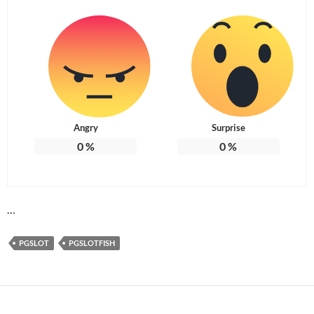
Angry
Surprise
0
%
0
%
…
PGSLOT
PGSLOTFISH