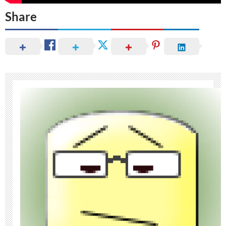
Share