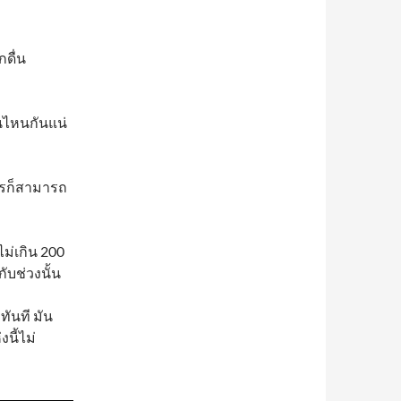
กดื่น
คนไหนกันแน่
คารก็สามารถ
ม่เกิน 200
ับช่วงนั้น
ทันที มัน
นี้ไม่