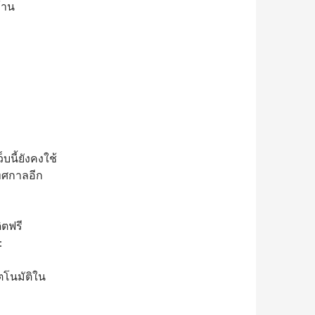
้าน
บนี้ยังคงใช้
ทศกาลอีก
ิตฟรี
:
ตโนมัติใน