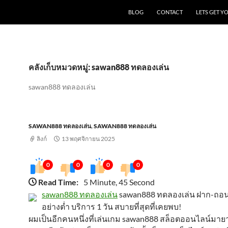
ข้ามไปยังเนื้อหา
BLOG
CONTACT
LETS GET Y
คลังเก็บหมวดหมู่: sawan888 ทดลองเล่น
sawan888 ทดลองเล่น
SAWAN888 ทดลองเล่น
,
SAWAN888 ทดลองเล่น
ลิงก์
13 พฤศจิกายน 2025
0
0
0
0
Read Time:
5 Minute, 45 Second
sawan888 ทดลองเล่น
sawan888 ทดลองเล่น ฝาก-ถอนอ
อย่างต่ำ บริการ 1 วัน สบายที่สุดที่เคยพบ!
ผมเป็นอีกคนหนึ่งที่เล่นเกม sawan888 สล็อตออนไลน์มา