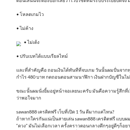
ตอนเล่นนี่จะต้องบอกเลยว่า เว็บไซต์ที่มีระบบระเบียบดีจัง ม
• โหลดเกมไว
• ไม่ค้าง
• ไม่เด้ง
• ปรับเบทได้แบบเรียลไทม์
และที่สำคัญคือ ถอนเงินได้ทันทีที่จบเกม วันนั้นผมปั่นจากท
กำไร 480 บาท กดถอนตอนสามนาฬิกา เงินฝากบัญชีในไม่ถ
ขณะนั้นผมนั่งยิ้มอยู่หน้าจอเลยนะครับ มันคือความรู้สึกที่เ
ว่าพอใจมาก
sawan888 เครดิตฟรี เว็บที่เปิด 1 วัน ดีมากแค่ไหน?
ถ้าหากใครกันแน่เป็นสายเล่น sawan888 เครดิตฟรี แบบผ
“ดวง” มันไม่เลือกเวลา ครั้งคราวตอนกลางดึกๆอยู่ดีๆก็อยา