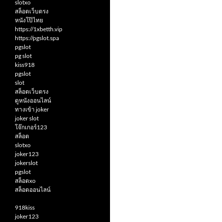
slotxo
สล็อตเว็บตรง
หนังโป๊ไทย
https://1xbetth.vip
https://pgslot.spa
pgslot
pg slot
kiss918
pgslot
slot
สล็อตเว็บตรง
ดูหนังออนไลน์
ทางเข้า joker
joker slot
โจ๊กเกอร์123
สล็อต
slotxo
joker123
jokerslot
pgslot
สล็อตxo
สล็อตออนไลน์
918kiss
joker123