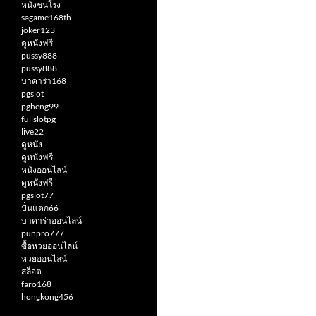
หนังชนโรง
sagame168th
joker123
ดูหนังฟรี
pussy888
pussy888
บาคาร่า168
pgslot
pgheng99
fullslotpg
live22
ดูหนัง
ดูหนังฟรี
หนังออนไลน์
ดูหนังฟรี
pgslot77
ปั่นแตก66
บาคาร่าออนไลน์
punpro777
ซื้อหวยออนไลน์
หวยออนไลน์
สล็อต
faro168
hongkong456