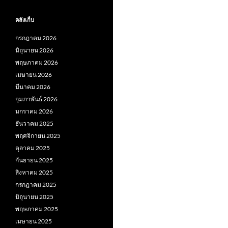
คลังเก็บ
กรกฎาคม 2026
มิถุนายน 2026
พฤษภาคม 2026
เมษายน 2026
มีนาคม 2026
กุมภาพันธ์ 2026
มกราคม 2026
ธันวาคม 2025
พฤศจิกายน 2025
ตุลาคม 2025
กันยายน 2025
สิงหาคม 2025
กรกฎาคม 2025
มิถุนายน 2025
พฤษภาคม 2025
เมษายน 2025