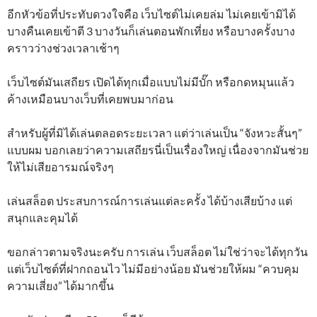
อีกหัวข้อที่ประทับดวงใจคือ เว็บไซต์ไม่เคยล่ม ไม่เคยเข้ามิได้
บางคืนเคยเข้าตี 3 บางวันก็เล่นตอนพักเที่ยง หรือบางครั้งบาง
คราวว่างช่วงเวลาเช้าๆ
เว็บไซต์มันเสถียร เปิดได้ทุกเมื่อแบบไม่มีบั๊ก หรือกดหมุนแล้ว
ค้างเหมือนบางเว็บที่เคยพบมาก่อน
สำหรับผู้ที่มิได้เล่นตลอดระยะเวลา แต่ว่าเล่นเป็น “จังหวะสั้นๆ”
แบบผม บอกเลยว่าความเสถียรนี่เป็นเรื่องใหญ่ เนื่องจากมันช่วย
ให้ไม่เสียอารมณ์จริงๆ
เล่นสล็อต ประสบการณ์การเล่นแต่ละครั้ง ได้บ้างเสียบ้าง แต่
สนุกและคุมได้
ขอกล่าวตามจริงนะครับ การเล่น เว็บสล็อต ไม่ใช่ว่าจะได้ทุกวัน
แต่เว็บไซต์ที่ฝากถอนไว ไม่มีอย่างน้อย มันช่วยให้ผม “ควบคุม
ความเสี่ยง” ได้มากขึ้น