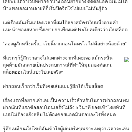
เคยพบแต่ว่าเว็บที่ฝากช้าบ้าง ถอนยากบ้าง ติดต่อแอดไม่นไม่ได้
บ้าง พอเจอมาหลายทีก็เริ่มปิดจิตใจไปแบบไม่ทันรู้ตัว
แต่เรื่องมันเริ่มแปลงเวลาที่ผมได้ลองสมัครเว็บหนึ่งตามคำ
แนะนำของสหาย ซึ่งเขาบอกเพียงแต่ประโยคเดียวว่า เว็บสล็อต
“ลองดูสักหนึ่งครั้ง… เว็บนี้ฝากถอนโคตรไว ไม่มีอย่างน้อยด้วย”
ทีแรกๆก็รู้สึกว่าอาจไม่แตกต่างจากที่เคยเจอ แม้กระนั้น
สุดท้ายมันกลายเป็นประสบการณ์ที่ทำให้มุมมองต่อเกม
สล็อตออนไลน์แปรไปเลยจริงๆ
ฝากถอนเร็วกว่าเว็บที่เคยเล่นแบบรู้สึกได้ เว็บสล็อต
เรื่องแรกที่อยากเล่าเลยเป็น ความเร็วสำหรับในการฝากถอน ผม
ฝากเงินทีแรกข้อสอบโอนเสร็จไม่ถึง 5 วินาที ยอดเข้าโดยทันที
แบบไม่ต้องแจ้งสลิป ไม่ต้องคอยแอดมินตอบอะไรทั้งหมด
รู้สึกเหมือนเว็บไซต์มันเข้าใจผู้เล่นจริงๆเพราะเหตุว่าเวลาจะเล่น