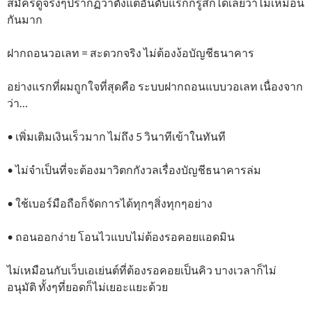
สมัครดูจริงๆปรากฏว่าตั้งแต่อันดับแรกก็รู้สึกได้เลยว่าไม่เหมือน
กันมาก
ฝากถอนวอเลท = สะดวกจริง ไม่ต้องง้อบัญชีธนาคาร
อย่างแรกที่ผมถูกใจที่สุดคือ ระบบฝากถอนแบบวอเลท เนื่องจาก
ว่า…
• เพิ่มเติมเงินเร็วมาก ไม่ถึง 5 วินาทีเข้าในทันที
• ไม่จำเป็นที่จะต้องมาวิตกกังวลเรื่องบัญชีธนาคารล่ม
• ใช้เบอร์มือถือก็จัดการได้ทุกๆสิ่งทุกๆอย่าง
• ถอนออกง่าย โอนไวแบบไม่ต้องรอคอยแอดมิน
ไม่เหมือนกับเว็บเอเย่นต์ที่ต้องรอคอยเป็นคิว บางเวลาก็ไม่
อนุมัติ ทั้งๆที่ยอดก็ไม่เยอะแยะด้วย