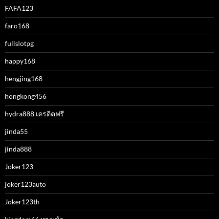
FAFA123
faro168
fullslotpg
happy168
hengjing168
hongkong456
hydra888 เครดิตฟรี
jinda55
jinda888
Joker123
joker123auto
Joker123th