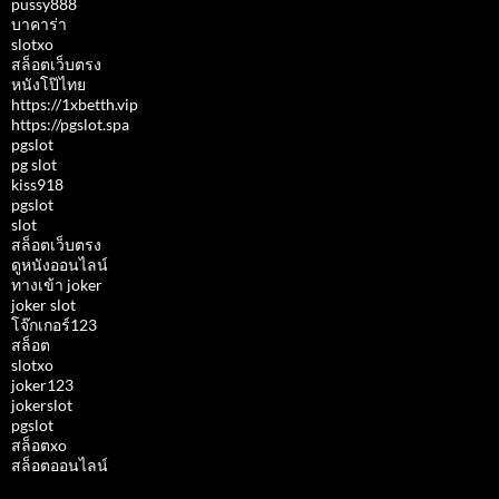
pussy888
บาคาร่า
slotxo
สล็อตเว็บตรง
หนังโป๊ไทย
https://1xbetth.vip
https://pgslot.spa
pgslot
pg slot
kiss918
pgslot
slot
สล็อตเว็บตรง
ดูหนังออนไลน์
ทางเข้า joker
joker slot
โจ๊กเกอร์123
สล็อต
slotxo
joker123
jokerslot
pgslot
สล็อตxo
สล็อตออนไลน์