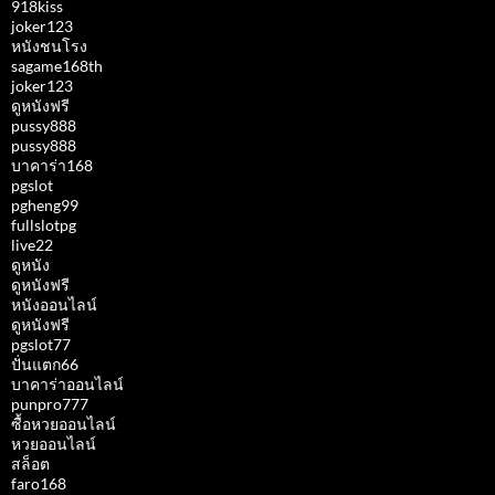
918kiss
joker123
หนังชนโรง
sagame168th
joker123
ดูหนังฟรี
pussy888
pussy888
บาคาร่า168
pgslot
pgheng99
fullslotpg
live22
ดูหนัง
ดูหนังฟรี
หนังออนไลน์
ดูหนังฟรี
pgslot77
ปั่นแตก66
บาคาร่าออนไลน์
punpro777
ซื้อหวยออนไลน์
หวยออนไลน์
สล็อต
faro168