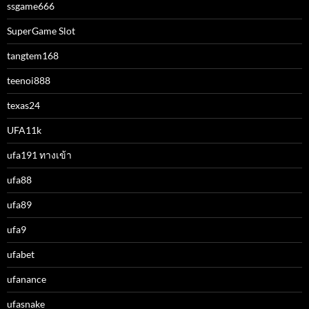
ssgame666
SuperGame Slot
tangtem168
teenoi888
texas24
UFA11k
ufa191 ทางเข้า
ufa88
ufa89
ufa9
ufabet
ufanance
ufasnake