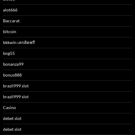
alot666
Baccarat
bitcoin
bkkwin เครดิตฟรี
bng55
bonanza99
bonus888
brazil999 slot
brazil999 slot
Casino
debet slot
debet slot