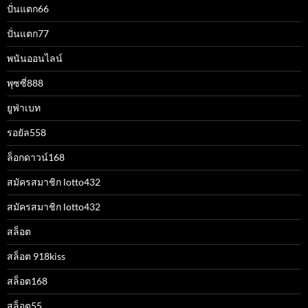
ปั่นแตก66
ปั่นแตก77
พนันออนไลน์
พุซซี่888
ยูฟ่าเบท
รอยัล558
ล็อกดาวน์168
สมัครสมาชิก lotto432
สมัครสมาชิก lotto432
สล็อต
สล็อต 918kiss
สล็อต168
สล็อต55