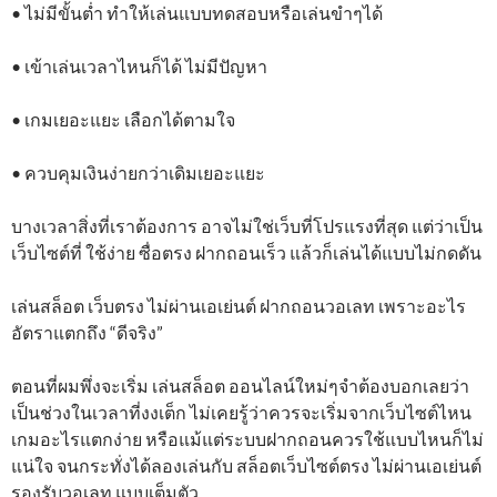
• ไม่มีขั้นต่ำ ทำให้เล่นแบบทดสอบหรือเล่นขำๆได้
• เข้าเล่นเวลาไหนก็ได้ ไม่มีปัญหา
• เกมเยอะแยะ เลือกได้ตามใจ
• ควบคุมเงินง่ายกว่าเดิมเยอะแยะ
บางเวลาสิ่งที่เราต้องการ อาจไม่ใช่เว็บที่โปรแรงที่สุด แต่ว่าเป็น
เว็บไซต์ที่ ใช้ง่าย ซื่อตรง ฝากถอนเร็ว แล้วก็เล่นได้แบบไม่กดดัน
เล่นสล็อต เว็บตรง ไม่ผ่านเอเย่นต์ ฝากถอนวอเลท เพราะอะไร
อัตราแตกถึง “ดีจริง”
ตอนที่ผมพึ่งจะเริ่ม เล่นสล็อต ออนไลน์ใหม่ๆจำต้องบอกเลยว่า
เป็นช่วงในเวลาที่งงเต็ก ไม่เคยรู้ว่าควรจะเริ่มจากเว็บไซต์ไหน
เกมอะไรแตกง่าย หรือแม้แต่ระบบฝากถอนควรใช้แบบไหนก็ไม่
แน่ใจ จนกระทั่งได้ลองเล่นกับ สล็อตเว็บไซต์ตรง ไม่ผ่านเอเย่นต์
รองรับวอเลท แบบเต็มตัว