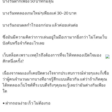
บางวันฝากเพียง 50 บาทก็มีลุ้น
บางวันทดลองเกมใหม่ๆเพียงแค่ 30–20 บาท
บางวันถอนผลกำไรออกก่อน แล้วค่อยเล่นต่อ
ซึ่งมันมีความคิดว่าการเล่นอยู่ในมือเรามากยิ่งกว่า ไม่โดนเว็บ
บังคับหรือจำกัดอะไรเลย
เว็บสล็อต เพราะเหตุไรถึงต้องการที่จะให้ทดลองเปิดใจมอง
สักหนึ่งครั้ง?
เนื่องจากผมเองก็เคยปิดดวงใจจากประสบการณ์ห่วยๆและก็เชื่อ
ว่าผู้คนจำนวนมากบางทีอาจรู้สึกแบบเดียวกัน แต่ว่าถ้าเกิดคุณ
ได้ทดลองเว็บไซต์ที่ระบบดีจริงๆคุณจะรู้เลยว่ามันต่างกันเพียง
ใด
• ฝากถอนง่าย เร็ว ไม่ต้องรอ