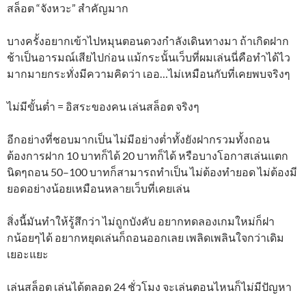
สล็อต “จังหวะ” สำคัญมาก
บางครั้งอยากเข้าไปหมุนตอนดวงกำลังเดินทางมา ถ้าเกิดฝาก
ช้าเป็นอารมณ์เสียไปก่อน แม้กระนั้นเว็บที่ผมเล่นนี่คือทำได้ไว
มากมายกระทั่งมีความคิดว่า เออ…ไม่เหมือนกับที่เคยพบจริงๆ
ไม่มีขั้นต่ำ = อิสระของคน เล่นสล็อต จริงๆ
อีกอย่างที่ชอบมากเป็น ไม่มีอย่างต่ำทั้งยังฝากรวมทั้งถอน
ต้องการฝาก 10 บาทก็ได้ 20 บาทก็ได้ หรือบางโอกาสเล่นแตก
นิดๆถอน 50–100 บาทก็สามารถทำเป็น ไม่ต้องทำยอด ไม่ต้องมี
ยอดอย่างน้อยเหมือนหลายเว็บที่เคยเล่น
สิ่งนี้มันทำให้รู้สึกว่า ไม่ถูกบังคับ อยากทดลองเกมใหม่ก็ฝา
กน้อยๆได้ อยากหยุดเล่นก็ถอนออกเลย เพลิดเพลินใจกว่าเดิม
เยอะแยะ
เล่นสล็อต เล่นได้ตลอด 24 ชั่วโมง จะเล่นตอนไหนก็ไม่มีปัญหา