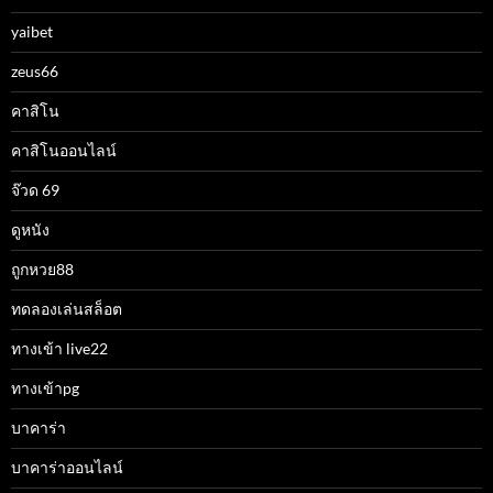
yaibet
zeus66
คาสิโน
คาสิโนออนไลน์
จ๊วด 69
ดูหนัง
ถูกหวย88
ทดลองเล่นสล็อต
ทางเข้า live22
ทางเข้าpg
บาคาร่า
บาคาร่าออนไลน์