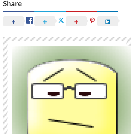
Share