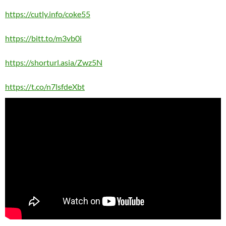
https://cutly.info/coke55
https://bitt.to/m3vb0i
https://shorturl.asia/Zwz5N
https://t.co/n7lsfdeXbt