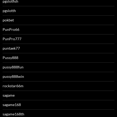
pgslotfish
pgslotth
pokbet
PunPro66
PunPro777
puntaek77
Pussy888
pussy888fun
pussy888win
rockstar66m
sagame
sagame168
sagame168th