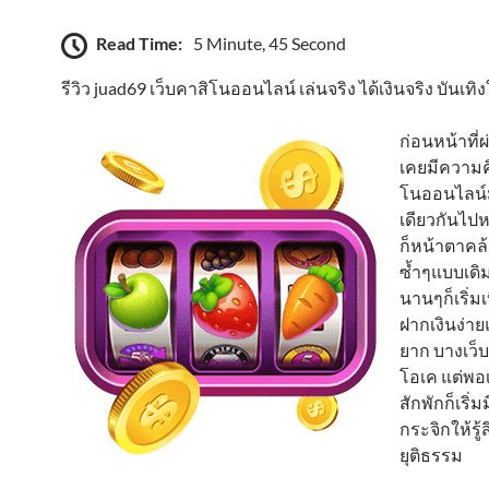
Read Time:
5 Minute, 45 Second
รีวิว juad69 เว็บคาสิโนออนไลน์ เล่นจริง ได้เงินจริง บันเทิง
ก่อนหน้าที่
เคยมีความค
โนออนไลน์
เดียวกันไปห
ก็หน้าตาคล้
ซ้ำๆแบบเดิ
นานๆก็เริ่มเ
ฝากเงินง่าย
ยาก บางเว็
โอเค แต่พอเ
สักพักก็เริ่
กระจิกให้รู้
ยุติธรรม