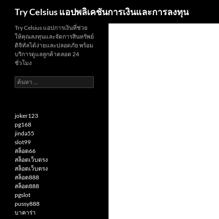
ค้นหา
Try Celsius แอปพลิเคชันการเงินและการลงทุน
Try Celsius แอปการเงินที่ช่วย
ให้คุณลงทุนและจัดการสินทรัพย์
ดิจิทัลได้ง่ายและปลอดภัย พร้อม
บริการดูแลลูกค้าตลอด 24
ชั่วโมง
ค้นหา
สำหรับ:
joker123
pg168
jinda55
slot99
สล็อต66
สล็อตเว็บตรง
สล็อตเว็บตรง
สล็อต888
สล็อต888
pgslot
pussy888
บาคาร่า