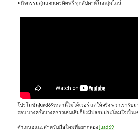
• กิจกรรมสุ่มแจกเครดิตฟรี ทุกสัปดาห์ในกลุ่มไลน์
โปรโมชั่นjuad69เหล่านี้ไม่ได้เวอร์ แต่ให้จริง พวกเรารั
รอบ บางครั้งบางคราวเล่นเสียก็ยังมีปลอบประโลมใจเป็นเ
คำเสนอแนะสำหรับมือใหม่ที่อยากลอง
juad69