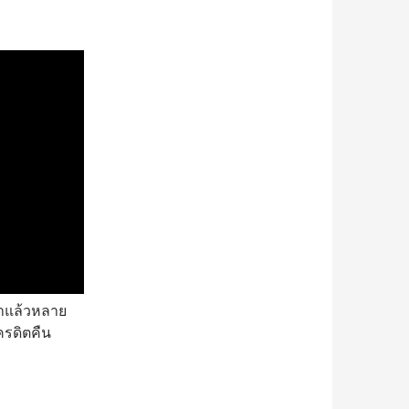
บมาแล้วหลาย
ครดิตคืน