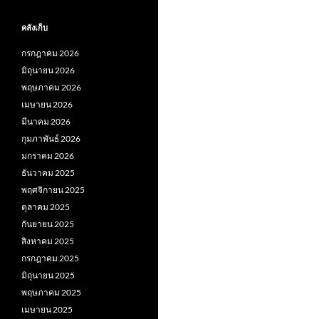
คลังเก็บ
กรกฎาคม 2026
มิถุนายน 2026
พฤษภาคม 2026
เมษายน 2026
มีนาคม 2026
กุมภาพันธ์ 2026
มกราคม 2026
ธันวาคม 2025
พฤศจิกายน 2025
ตุลาคม 2025
กันยายน 2025
สิงหาคม 2025
กรกฎาคม 2025
มิถุนายน 2025
พฤษภาคม 2025
เมษายน 2025