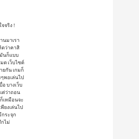
ใจจริง !
ผ่านมาเรา
ิดว่าคาสิ
มันก็แบบ
มด เว็บไซต์
ายกัน เกมก็
มๆพอเล่นไป
บื่อ บางเว็บ
แต่ว่าถอน
บก็เหมือนจะ
พียงเล่นไป
มมีกระจุก
สึกไม่