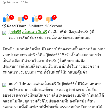
16 เมษายน 2026
0
0
0
0
Read Time:
5 Minute, 53 Second
jinda55
สล็อตเครดิตฟรี
ตัวเลือกที่น่าดึงดูดสำหรับผู้ที่
ต้องการสัมผัสประสบการณ์เล่นสล็อตแบบเต็มแบบ
อีกหนึ่งแพลตฟอร์มที่ผมมีโอกาสได้ลองรวมทั้งอยากหยิบมาเล่า
จากประสบการณ์จริงก็คือ “jinda55” ซึ่งจำเป็นต้องบอกเลยว่า
เป็นตัวเลือกที่น่าสนใจมากสำหรับผู้ใดที่อยากสัมผัส
ประสบการณ์เล่นสล็อตแบบเต็มแบบ อีกทั้งในทางของความ
สนุกสนาน ระบบเกม รวมทั้งโบนัสที่ให้มาแบบคุ้มค่า
ผมเข้าไปทดลองเล่นสล็อตฟรีกับ jinda55 ก็มิได้คาดหมาย
อะไรมากมาย เพียงแค่ต้องการลองดูว่าต่างจากเว็บอื่น
อย่างไร แต่ว่าสิ่งที่พบเป็นความลื่นไหลของระบบที่ทำให้เล่นได้
ตลอด ไม่มีสะดุด รวมถึงดีไซน์ของเกมที่มองทันสมัย สีสัน
งดงาม รวมทั้งมีเอฟเฟกต์ที่ช่วยเพิ่มอรรถรสสำหรับการเล่นได้