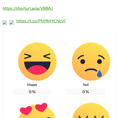
https://shorturl.asia/VB8AJ
https://t.co/PM9MYCNcVI
Happy
Sad
0
%
0
%