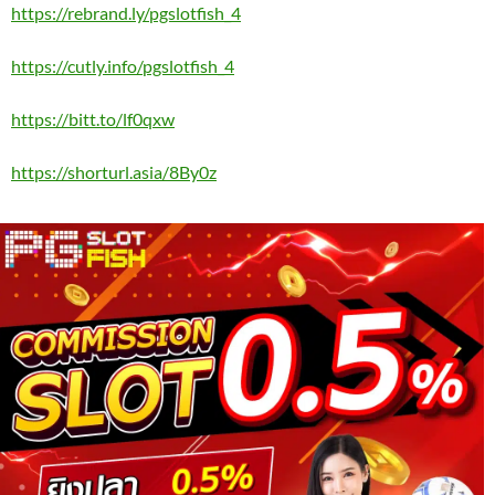
https://rebrand.ly/pgslotfish_4
https://cutly.info/pgslotfish_4
https://bitt.to/lf0qxw
https://shorturl.asia/8By0z