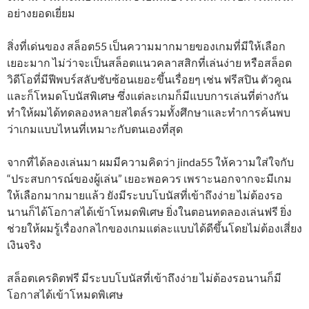
อย่างยอดเยี่ยม
สิ่งที่เด่นของ สล็อต55 เป็นความมากมายของเกมที่มีให้เลือก
เยอะมาก ไม่ว่าจะเป็นสล็อตแนวคลาสสิกที่เล่นง่าย หรือสล็อต
วิดีโอที่มีฟีพบร์สลับซับซ้อนเยอะขึ้นเรื่อยๆ เช่น ฟรีสปิน ตัวคูณ
และก็โหมดโบนัสพิเศษ ซึ่งแต่ละเกมก็มีแบบการเล่นที่ต่างกัน
ทำให้ผมได้ทดลองหลายสไตล์รวมทั้งศึกษาและทำการค้นพบ
ว่าเกมแบบไหนที่เหมาะกับตนเองที่สุด
จากที่ได้ลองเล่นมา ผมมีความคิดว่า jinda55 ให้ความใส่ใจกับ
“ประสบการณ์ของผู้เล่น” เยอะพอควร เพราะนอกจากจะมีเกม
ให้เลือกมากมายแล้ว ยังมีระบบโบนัสที่เข้าถึงง่าย ไม่ต้องรอ
นานก็ได้โอกาสได้เข้าโหมดพิเศษ ยิ่งในตอนทดลองเล่นฟรี ยิ่ง
ช่วยให้ผมรู้เรื่องกลไกของเกมแต่ละแบบได้ดีขึ้นโดยไม่ต้องเสี่ยง
เงินจริง
สล็อตเครดิตฟรี มีระบบโบนัสที่เข้าถึงง่าย ไม่ต้องรอนานก็มี
โอกาสได้เข้าโหมดพิเศษ