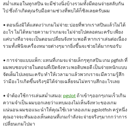
สม่ำเสมอในทุกสปิน จะมีช่วงนิ่งบ้างรวมทั้งมีตอนจ่ายสลับกัน
ไป ซึ่งถ้าเกิดคุณรับมือตามช่วงที่พบได้ก็ชิลเลยครับผม
• ตอนนิ่งมิได้แสดงว่าเกมไม่จ่าย: บ่อยที่พวกเราสปินแล้วไม่ได้
อะไร ไม่ได้หมายความว่าเกมจะไม่จ่ายไปตลอดนะครับ เพียง
แค่บางทีอาจจะเป็นตอนเปลี่ยนจังหวะพอดี หากเราเล่นต่อเนื่อง
รวมทั้งพินิจเครื่องหมายต่างๆมากยิ่งขึ้นจะช่วยได้มากขอรับ
• การจ่ายแบบแพ็ก: แทนที่เกมจะจ่ายเล็กๆทุกสปิน เกม pgfish ที่
ผมพบชอบจ่ายในตอนที่เปิดจังหวะพอดิบพอดี เป็นจ่ายหนักแบบ
จัดเต็มไปเลยนะครับ ทำให้เวลามาแล้วพวกเราจะมีความรู้สึก
ว่ามีอะไรเกิดขึ้นจริงๆมิได้จ่ายเฉลี่ยจนไม่ทราบสึกอะไรเลย
• จำต้องใช้การเล่นสม่ำเสมอ:
pgslot
ถ้าเข้าๆออกๆเกมเร็วเกิน
ความจำเป็น ผมบอกเลยว่าแทบมองไม่เห็นจังหวะของเกม
แน่นอน ผมขอแนะนำให้คุณใช้เวลาลองเกม pgslotfish ครู่หนึ่ง
คุณอาจจะทันมองเห็นตอนที่เกมกำลังจะจ่ายจริงๆมากกว่าการ
เปลี่ยนเกมไปมา