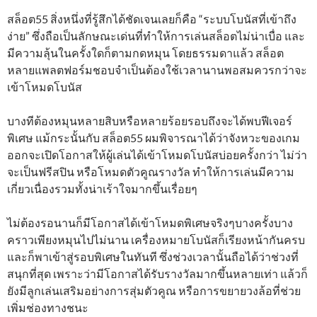
สล็อต55 สิ่งหนึ่งที่รู้สึกได้ชัดเจนเลยก็คือ “ระบบโบนัสที่เข้าถึง
ง่าย” ซึ่งถือเป็นลักษณะเด่นที่ทำให้การเล่นสล็อตไม่น่าเบื่อ และ
มีความลุ้นในครั้งใดก็ตามกดหมุน โดยธรรมดาแล้ว สล็อต
หลายแพลตฟอร์มชอบจำเป็นต้องใช้เวลานานพอสมควรกว่าจะ
เข้าโหมดโบนัส
บางทีต้องหมุนหลายสิบหรือหลายร้อยรอบถึงจะได้พบฟีเจอร์
พิเศษ แม้กระนั้นกับ สล็อต55 ผมพิจารณาได้ว่าจังหวะของเกม
ออกจะเปิดโอกาสให้ผู้เล่นได้เข้าโหมดโบนัสบ่อยครั้งกว่า ไม่ว่า
จะเป็นฟรีสปิน หรือโหมดตัวคูณรางวัล ทำให้การเล่นมีความ
เกี่ยวเนื่องรวมทั้งน่าเร้าใจมากขึ้นเรื่อยๆ
ไม่ต้องรอนานก็มีโอกาสได้เข้าโหมดพิเศษจริงๆบางครั้งบาง
คราวเพียงหมุนไปไม่นาน เครื่องหมายโบนัสก็เรียงหน้ากันครบ
และก็พาเข้าสู่รอบพิเศษในทันที ซึ่งช่วงเวลานั้นถือได้ว่าช่วงที่
สนุกที่สุด เพราะว่ามีโอกาสได้รับรางวัลมากขึ้นหลายเท่า แล้วก็
ยังมีลูกเล่นเสริมอย่างการสุ่มตัวคูณ หรือการขยายวงล้อที่ช่วย
เพิ่มช่องทางชนะ