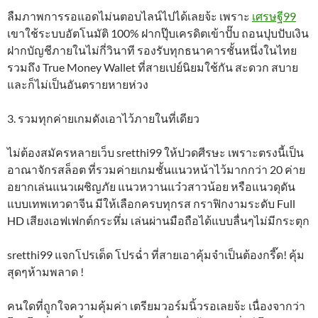
ลืมภาพการรอแอดไม่นตอบไลน์ไปได้เลยจ้ะ เพราะ
เศรษฐี99
เขาใช้ระบบอัตโนมัติ 100% ฝากปุ๊บเครดิตเข้าปั๊บ ถอนปุบปับเงิน
ฝากบัญชีภายในไม่กี่วินาที รองรับทุกธนาคารชั้นหนึ่งในไทย
รวมถึง True Money Wallet ที่สายเปย์นิยมใช้กัน สะดวก สบาย
และก็ไม่เป็นอันตรายหายห่วง
3. รวมทุกค่ายเกมดังเอาไว้ภายในที่เดียว
ไม่ต้องสมัครหลายเว็บ sretthi99 ให้ปวดศีรษะ เพราะตรงนี้เป็น
อาณาจักรสล็อต ที่รวมค่ายเกมชั้นแนวหน้าไว้มากกว่า 20 ค่าย
อยากเล่นแนวเผชิญภัย แนวหวานแว๋วสาวน้อย หรือแนวดุดัน
แบบเทพเทวดาจีน มีให้เลือกครบทุกรส กราฟิกงามระดับ Full
HD เสียงเอฟเฟกต์กระหึ่ม เล่นผ่านมือถือได้แบบลื่นๆไม่มีกระตุก
sretthi99 แจกโปรเด็ด โปรฉ่ำ ที่สายเอาคุ้มจำเป็นต้องกรี๊ด! คุ้ม
สุดๆห้ามพลาด !
คนใดที่ถูกใจความคุ้มค่า เตรียมวอร์มนิ้วรอเลยจ้ะ เนื่องจากว่า