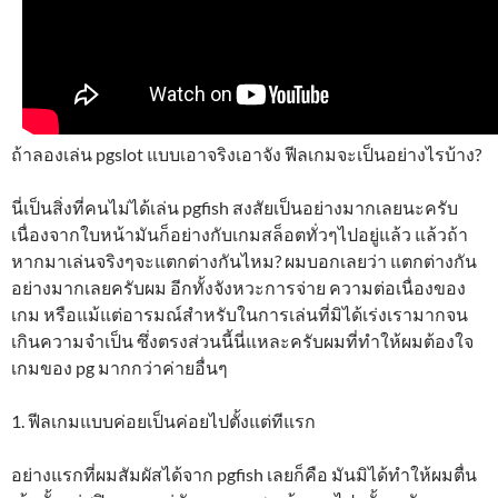
ถ้าลองเล่น pgslot แบบเอาจริงเอาจัง ฟีลเกมจะเป็นอย่างไรบ้าง?
นี่เป็นสิ่งที่คนไม่ได้เล่น pgfish สงสัยเป็นอย่างมากเลยนะครับ
เนื่องจากใบหน้ามันก็อย่างกับเกมสล็อตทั่วๆไปอยู่แล้ว แล้วถ้า
หากมาเล่นจริงๆจะแตกต่างกันไหม? ผมบอกเลยว่า แตกต่างกัน
อย่างมากเลยครับผม อีกทั้งจังหวะการจ่าย ความต่อเนื่องของ
เกม หรือแม้แต่อารมณ์สำหรับในการเล่นที่มิได้เร่งเรามากจน
เกินความจำเป็น ซึ่งตรงส่วนนี้นี่แหละครับผมที่ทำให้ผมต้องใจ
เกมของ pg มากกว่าค่ายอื่นๆ
1. ฟีลเกมแบบค่อยเป็นค่อยไปตั้งแต่ทีแรก
อย่างแรกที่ผมสัมผัสได้จาก pgfish เลยก็คือ มันมิได้ทำให้ผมตื่น