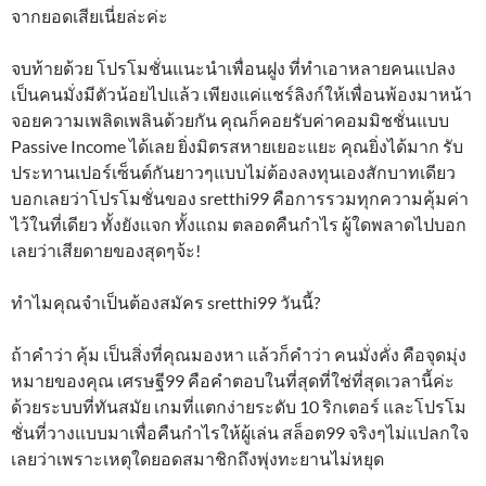
จากยอดเสียเนี่ยล่ะค่ะ
จบท้ายด้วย โปรโมชั่นแนะนำเพื่อนฝูง ที่ทำเอาหลายคนแปลง
เป็นคนมั่งมีตัวน้อยไปแล้ว เพียงแค่แชร์ลิงก์ให้เพื่อนพ้องมาหน้า
จอยความเพลิดเพลินด้วยกัน คุณก็คอยรับค่าคอมมิชชั่นแบบ
Passive Income ได้เลย ยิ่งมิตรสหายเยอะแยะ คุณยิ่งได้มาก รับ
ประทานเปอร์เซ็นต์กันยาวๆแบบไม่ต้องลงทุนเองสักบาทเดียว
บอกเลยว่าโปรโมชั่นของ sretthi99 คือการรวมทุกความคุ้มค่า
ไว้ในที่เดียว ทั้งยังแจก ทั้งแถม ตลอดคืนกำไร ผู้ใดพลาดไปบอก
เลยว่าเสียดายของสุดๆจ้ะ!
ทำไมคุณจำเป็นต้องสมัคร sretthi99 วันนี้?
ถ้าคำว่า คุ้ม เป็นสิ่งที่คุณมองหา แล้วก็คำว่า คนมั่งคั่ง คือจุดมุ่ง
หมายของคุณ เศรษฐี99 คือคำตอบในที่สุดที่ใช่ที่สุดเวลานี้ค่ะ
ด้วยระบบที่ทันสมัย เกมที่แตกง่ายระดับ 10 ริกเตอร์ และโปรโม
ชั่นที่วางแบบมาเพื่อคืนกำไรให้ผู้เล่น สล็อต99 จริงๆไม่แปลกใจ
เลยว่าเพราะเหตุใดยอดสมาชิกถึงพุ่งทะยานไม่หยุด