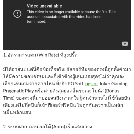
1. อัตราการแตก (Win Rate) ที่สูงปรี๊ด
มิได้อวยนะ แต่นี่คือข้อเท็จจริง! อัลกอริทึมของตรงนี้ถูกตั้งค่ามา
ให้มีความชอบธรรมและก็เข้าข้างผู้เล่นแบบสุดๆไม่ว่าคุณจะ
เลือกเล่นเกมจากค่ายไหน ทั้งยัง PG Soft,
pgslot
Joker Gaming,
Pragmatic Play หรือค่ายดังสุดยอดอื่นๆขณะโบนัส (Bonus
Time) ของตรงนี้มาบ่อยจนถึงน่าตกใจ ผู้คนจำนวนไม่ใช้น้อยปั่น
เพียงแค่ไม่กี่สปินก็เข้าฟีเจอร์ฟรีสปิน ไม่ถูกกันคราวเป็นหลัก
หมื่นหลักแสน
2. ระบบฝาก-ถอน ออโต้ (Auto) เร็วแสงสว่าง