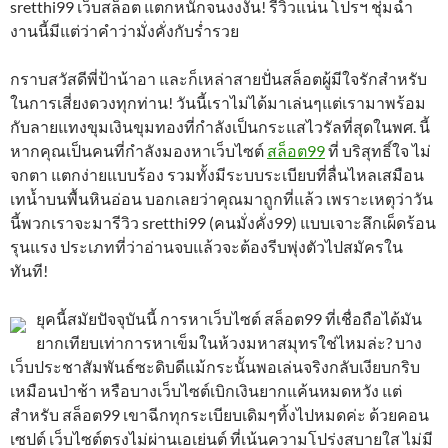
sretthi99 เว็บสล็อต แตกหนักจนงงงัน! รีวิวแน่น โปรฯ ชุ่มฉ่ำ
งานนี้มีแต่ว่าคำว่ามั่งคั่งกับร่ำรวย
กราบสวัสดีพี่ป้าน้าอา และก็เหล่าสายปั่นสล็อตผู้มีใจรักสำหรับ
ในการเสี่ยงดวงทุกท่าน! วันนี้เราไม่ได้มาเล่นๆแต่เรามาพร้อม
กับลายแทงขุมเงินขุมทองที่กำลังเป็นกระแสไวรัลที่สุดในพศ. นี้
หากคุณเป็นคนที่กำลังมองหาเว็บไซต์
สล็อต99
ที่ บริสุทธิ์ใจ ไม่
จกตา แตกง่ายแบบร้อง รวมทั้งมีระบบระเบียบที่ลื่นไหลเสมือน
เทน้ำบนพื้นหินอ่อน บอกเลยว่าคุณมาถูกที่แล้ว เพราะเหตุว่าวัน
นี้พวกเราจะมารีวิว sretthi99 (คนมั่งคั่ง99) แบบเจาะลึกเผ็ดร้อน
รุนแรง ประเภทที่ว่าอ่านจบแล้วจะต้องรีบพุ่งตัวไปสมัครใน
ทันที!
ยุคนี้สมัยปัจจุบันนี้ การหาเว็บไซต์ สล็อต99 ที่เชื่อถือได้มัน
ยากเทียบเท่าการหาเข็มในห้วงมหาสมุทรใช่ไหมล่ะ? บาง
เว็บประชาสัมพันธ์ซะดิบดีแม้กระนั้นพอเล่นจริงกลับเงียบกริบ
เหมือนป่าช้า หรือบางเว็บไซต์เบิกเงินยากแค้นหมดหวัง แต่
สำหรับ สล็อต99 เขาฉีกทุกระเบียบเดิมๆทิ้งไปหมดค่ะ ด้วยคอน
เซปต์ เว็บไซต์ตรงไม่ผ่านเอเย่นต์ ที่เน้นความโปร่งสบายใส ไม่มี