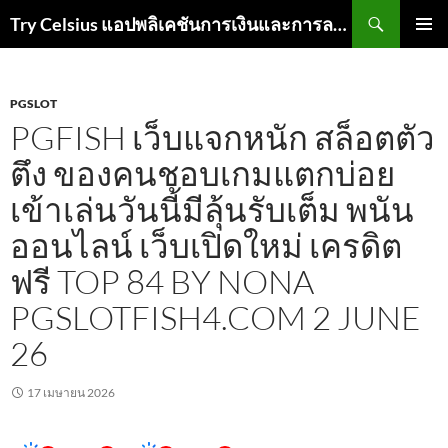
ค้นหา
Try Celsius แอปพลิเคชันการเงินและการลงทุน
ข้าม
เมนูหลัก
ไป
ยัง
เนื้อหา
PGSLOT
PGFISH เว็บแจกหนัก สล็อตตัว
ตึง ของคนชอบเกมแตกบ่อย
เข้าเล่นวันนี้มีลุ้นรับเต็ม พนัน
ออนไลน์ เว็บเปิดใหม่ เครดิต
ฟรี TOP 84 BY NONA
PGSLOTFISH4.COM 2 JUNE
26
17 เมษายน 2026