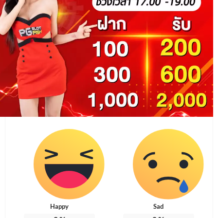
Happy
Sad