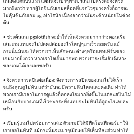
เต้นตั้งแต่สปินแรก แต่มันจะเบาๆพาเข้าเกมไปครั้งละจังหวะ
มากยิ่งกว่า หากผู้ใดชินกับเกมสล็อตที่แจกไวๆบางครั้งก็อาจจะ
ไม่คุ้นชินกับเกม pg เท่าไรนัก เนื่องจากว่ามันจะช้าหน่อยในช่วง
ต้น
• ช่วงต้นเกม pgslotfish จะย้ำให้เห็นจังหวะมากกว่า: ตอนเริ่ม
เล่น เกมแทบจะไม่ปลดปล่อยอะไรใหญ่ๆมาเร็วเลยครับ แม้
กระนั้นมันจะให้พวกเราเห็นลักษณะต่างๆหรือแพทเทิร์นของ
เกมมากยิ่งกว่า หากเราใจเย็นมากพอ พวกเราจะเริ่มจับจังหวะ
ของเกมได้เองเลยขอรับ
• จังหวะการสปินต่อเนื่อง: จังหวะการสปินของเกมไม่ได้เร็ว
จนถึงคุณดูไม่ทัน แต่ว่ามันจะมีความลื่นไหลและคงเดิม ทำให้
พวกเรามีเวลาในการดูแล้วก็ตกลงใจมากยิ่งขึ้นในแต่ละสปิน ไม่
เหมือนกับบางเกมที่เร็วซะกระทั่งแทบจะไม่ทันได้ดูอะไรเลยล่ะ
ครับ
• เรียนรู้เกมไปพร้อมการเล่น: ตัวเกมมิได้มีฟีลโยนฟีเจอร์มาให้
เราเจอในทันที แม้กระนั้นจะเบาๆเปิดเผยให้เห็นทีละส่วน ทำให้