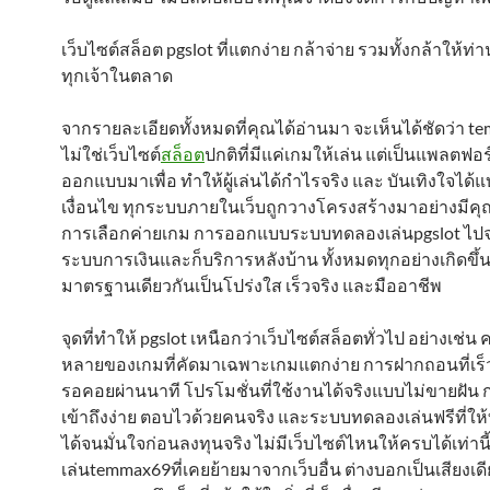
เว็บไซต์สล็อต pgslot ที่แตกง่าย กล้าจ่าย รวมทั้งกล้าให้ท่า
ทุกเจ้าในตลาด
จากรายละเอียดทั้งหมดที่คุณได้อ่านมา จะเห็นได้ชัดว่า 
ไม่ใช่เว็บไซต์
สล็อต
ปกติที่มีแค่เกมให้เล่น แต่เป็นแพลตฟอร์
ออกแบบมาเพื่อ ทำให้ผู้เล่นได้กำไรจริง และ บันเทิงใจได้แ
เงื่อนไข ทุกระบบภายในเว็บถูกวางโครงสร้างมาอย่างมีคุณ
การเลือกค่ายเกม การออกแบบระบบทดลองเล่นpgslot ไปจ
ระบบการเงินและก็บริการหลังบ้าน ทั้งหมดทุกอย่างเกิดขึ้
มาตรฐานเดียวกันเป็นโปร่งใส เร็วจริง และมืออาชีพ
จุดที่ทำให้ pgslot เหนือกว่าเว็บไซต์สล็อตทั่วไป อย่างเช
หลายของเกมที่คัดมาเฉพาะเกมแตกง่าย การฝากถอนที่เร็
รอคอยผ่านนาที โปรโมชั่นที่ใช้งานได้จริงแบบไม่ขายฝัน ก
เข้าถึงง่าย ตอบไวด้วยคนจริง และระบบทดลองเล่นฟรีที่ใ
ได้จนมั่นใจก่อนลงทุนจริง ไม่มีเว็บไซต์ไหนให้ครบได้เท่านี้ผ
เล่นtemmax69ที่เคยย้ายมาจากเว็บอื่น ต่างบอกเป็นเสียงเดี