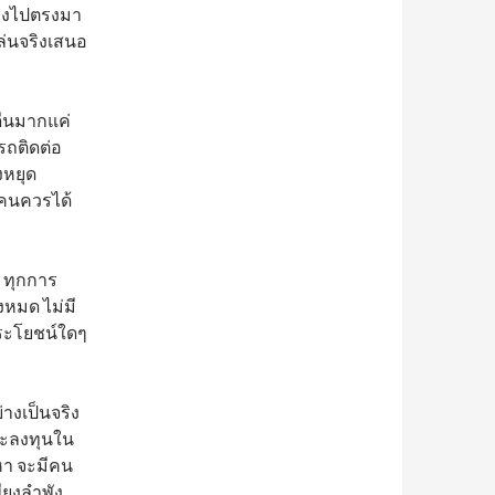
รงไปตรงมา
ล่นจริงเสนอ
ดื่นมากแค่
รถติดต่อ
งหยุด
ุกคนควรได้
: ทุกการ
งหมด ไม่มี
ประโยชน์ใดๆ
างเป็นจริง
่จะลงทุนใน
ัญหา จะมีคน
ียงลำพัง