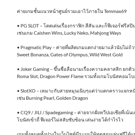
ค่ายเกมชั้นแนวหน้าศูนย์รวมเอาไว้ภายใน Temmax69
• PG SLOT – โดดเด่นเรื่องกราฟิก สีสัน และก็ฟีเจอร์ฟรีสปิ
เช่นเกม Caishen Wins, Lucky Neko, Mahjong Ways
• Pragmatic Play – ค่ายที่ผลิตเกมแตกง่ายมาแล้วนับไม่ถ้วน
Sweet Bonanza, Gates of Olympus, Wild West Gold
• Joker Gaming – ขึ้นชื่อลือนามเรื่องความคลาสสิก ยกตัว
Roma Slot, Dragon Power Flame รวมทั้งเกมโบนัสคอมโบส
• SlotXO – เหมาะกับสายหมุนเนิบๆแต่ว่าแตกคราวแจกหนั
เช่น Burning Pearl, Golden Dragon
• CQ9 / JILI / Spadegaming – ค่ายจากฝั่งทวีปเอเชียที่เน้นเ
โบนัสเข้าถี่ ฟีเจอร์ไม่สลับซับซ้อน เล่นง่าย ได้กำไรไว
เกมทั้งหมดทั้งปวงในเว็บไซต์มีระบบให้ทดสอบเล่นฟรีได้แ