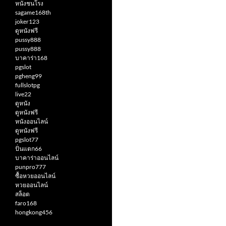
หนังชนโรง
sagame168th
joker123
ดูหนังฟรี
pussy888
pussy888
บาคาร่า168
pgslot
pgheng99
fullslotpg
live22
ดูหนัง
ดูหนังฟรี
หนังออนไลน์
ดูหนังฟรี
pgslot77
ปั่นแตก66
บาคาร่าออนไลน์
punpro777
ซื้อหวยออนไลน์
หวยออนไลน์
สล็อต
faro168
hongkong456