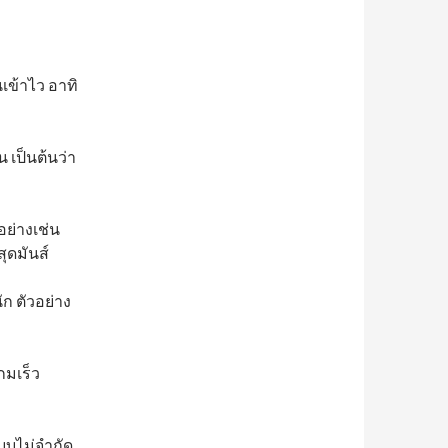
นเข้าไว อาทิ
 เป็นต้นว่า
อย่างเช่น
ุดมันส์
ก ตัวอย่าง
กมเร็ว
บบไม่จำกัด