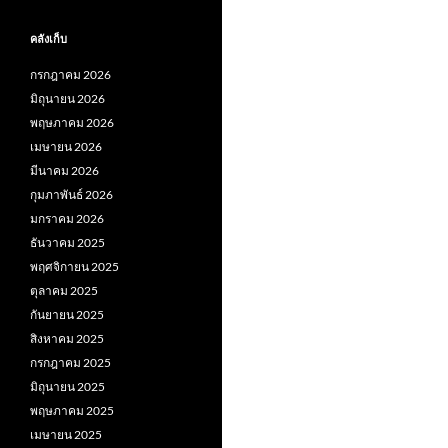
คลังเก็บ
กรกฎาคม 2026
มิถุนายน 2026
พฤษภาคม 2026
เมษายน 2026
มีนาคม 2026
กุมภาพันธ์ 2026
มกราคม 2026
ธันวาคม 2025
พฤศจิกายน 2025
ตุลาคม 2025
กันยายน 2025
สิงหาคม 2025
กรกฎาคม 2025
มิถุนายน 2025
พฤษภาคม 2025
เมษายน 2025