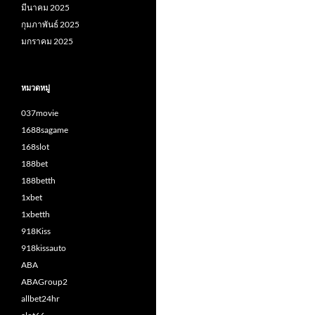
มีนาคม 2025
กุมภาพันธ์ 2025
มกราคม 2025
หมวดหมู่
037movie
1688sagame
168slot
188bet
188betth
1xbet
1xbetth
918Kiss
918kissauto
ABA
ABAGroup2
allbet24hr