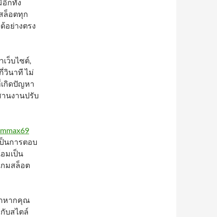
อีกทั้ง
สล็อตทุก
ด้อย่างตรง
เว็บไซต์,
่วินาที ไม่
่เกิดปัญหา
สานงานปรับ
emmax69
่เป็นการตอบ
้อมเป็น
องเกมสล็อต
ถ้าหากคุณ
กับสไตล์