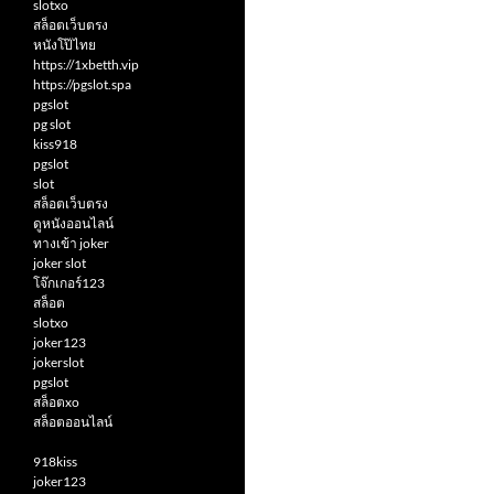
slotxo
สล็อตเว็บตรง
หนังโป๊ไทย
https://1xbetth.vip
https://pgslot.spa
pgslot
pg slot
kiss918
pgslot
slot
สล็อตเว็บตรง
ดูหนังออนไลน์
ทางเข้า joker
joker slot
โจ๊กเกอร์123
สล็อต
slotxo
joker123
jokerslot
pgslot
สล็อตxo
สล็อตออนไลน์
918kiss
joker123