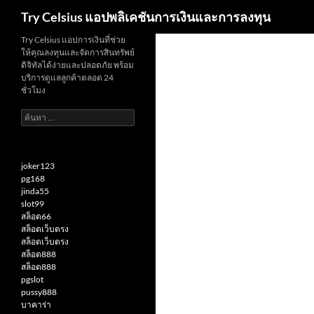
ค้นหา
Try Celsius แอปพลิเคชันการเงินและการลงทุน
Try Celsius แอปการเงินที่ช่วย
ให้คุณลงทุนและจัดการสินทรัพย์
ดิจิทัลได้ง่ายและปลอดภัย พร้อม
บริการดูแลลูกค้าตลอด 24
ชั่วโมง
ค้นหา
สำหรับ:
joker123
pg168
jinda55
slot99
สล็อต66
สล็อตเว็บตรง
สล็อตเว็บตรง
สล็อต888
สล็อต888
pgslot
pussy888
บาคาร่า