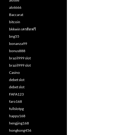
alot66
alot666
Baccarat
bitcoin
bkkwin เครดิตฟรี
bng55
bonanza99
bonus888
brazil999 slot
brazil999 slot
Casino
debet slot
debet slot
FAFA123
faro168
fullslotpg
happy168
hengjing168
hongkong456