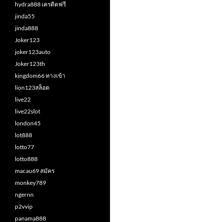
hydra888 เครดิตฟรี
jinda55
jinda888
Joker123
joker123auto
Joker123th
kingdom66 ทางเข้า
lion123สล็อต
live22
live22slot
london45
lot888
lotto77
lotto888
macau69 สมัคร
monkey789
ngernn
p2vvip
panama888