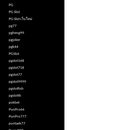
PG
PG Slot
PG Slot เว็บใหม่
pg77
pgheng99
pgjoker
pgk44
PGSlot
pgslot168
pgslot718
pgslot77
pgslot9999
pgslotfish
pgslotth
pokbet
PunPro66
PunPro777
puntaek77