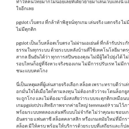
ทำให้คนไทยมากไม่น้อยเลยทีเดียวย้ายมาเล่นเว็บแห่งนี้ แล้
ใจอีกเลย
pgslot เว็บตรง ที่กล้าท้าพิสูจน์ทุกเกม เล่นจริง แตกจริง ไม่ม
ไม่มีตุกติก
pgslot เป็นเว็บสล็อตเว็บตรง ไม่ผ่านเอเย่นต์ ที่กล้ารับประก
ธรรมในทุกระบบ ด้วยระบบหลังบ้านที่ใช้เทคโนโลยีมาตร
สากล ยืนยันได้ว่า ทุกการสปินของคุณ ไม่มีผู้ใดไปยุ่งได้ ไม
รอบไหนก็อยู่ที่จังหวะจริงของเกม ไม่มีการปรับเรท ไม่มีการ
ชนะแบบคดโกง
นี่เป็นเหตุผลที่ผู้เล่นสายจริงเลือก สล็อต เพราะทราบดีว่าเล่นท
อกมั่นใจได้เมื่อใดก็ตามลงทุน ไม่ต้องกลัวว่าจะโดนล็อกยูส
จะถูกโกง และไม่ต้องมานั่งสงสัยว่าระบบจะตุกติกเหมือนบ
เกมpgslotประสิทธิภาพจากค่ายใหญ่ temmax69 รวมไว้ภาย
พร้อมระบบทดลองเล่นฟรีแบบไม่จำกัด ไม่ว่าคุณจะชอบเก
อันตราย แฟนตาซี สล็อตคลาสสิก หรือเกมสมัยใหม่ที่มีกรา
สล็อต มีให้ครบ พร้อมให้บริการด้วยระบบที่เสถียรและก็ปลอ