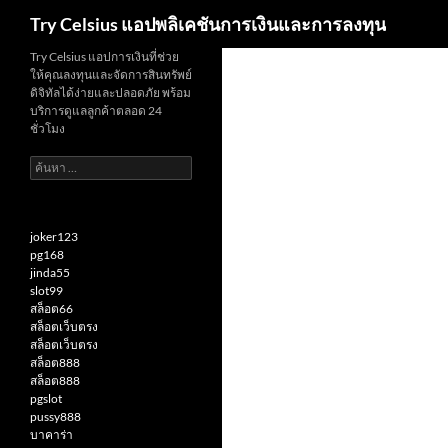
ค้นหา
Try Celsius แอปพลิเคชันการเงินและการลงทุน
Try Celsius แอปการเงินที่ช่วย
ให้คุณลงทุนและจัดการสินทรัพย์
ดิจิทัลได้ง่ายและปลอดภัย พร้อม
บริการดูแลลูกค้าตลอด 24
ชั่วโมง
ค้นหา
สำหรับ:
joker123
pg168
jinda55
slot99
สล็อต66
สล็อตเว็บตรง
สล็อตเว็บตรง
สล็อต888
สล็อต888
pgslot
pussy888
บาคาร่า