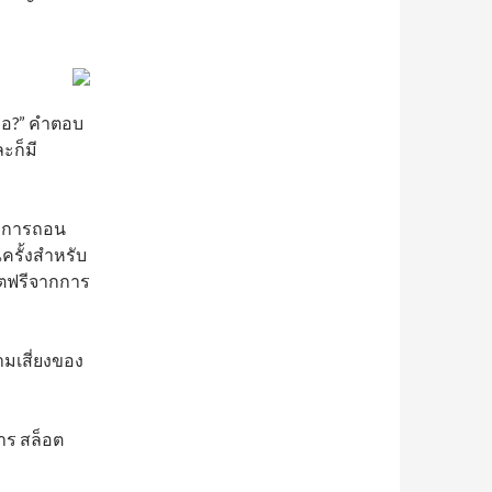
รือ?” คำตอบ
ละก็มี
นไขการถอน
ครั้งสำหรับ
ิตฟรีจากการ
วามเสี่ยงของ
การ สล็อต