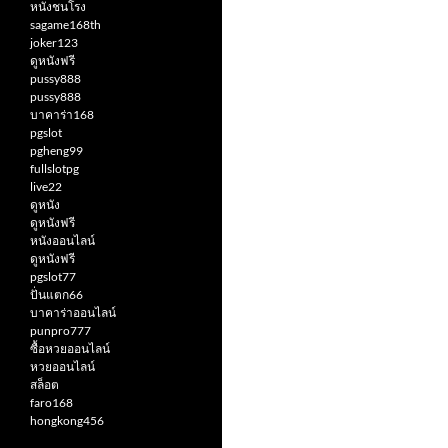
หนังชนโรง
sagame168th
joker123
ดูหนังฟรี
pussy888
pussy888
บาคาร่า168
pgslot
pgheng99
fullslotpg
live22
ดูหนัง
ดูหนังฟรี
หนังออนไลน์
ดูหนังฟรี
pgslot77
ปั่นแตก66
บาคาร่าออนไลน์
punpro777
ซื้อหวยออนไลน์
หวยออนไลน์
สล็อต
faro168
hongkong456