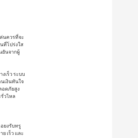
เล่นควรที่จะ
นที่โปร่งใส
นยันจากผู้
่างเร็ว ระบบ
นเงินทันใจ
ลอดภัยสูง
รรั่วไหล
คอยงรับทรู
าย เร็ว และ