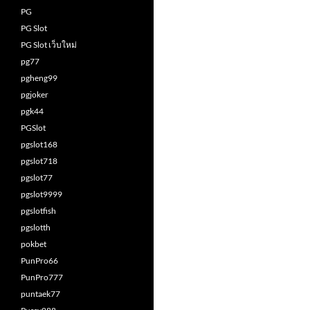
PG
PG Slot
PG Slot เว็บใหม่
pg77
pgheng99
pgjoker
pgk44
PGSlot
pgslot168
pgslot718
pgslot77
pgslot9999
pgslotfish
pgslotth
pokbet
PunPro66
PunPro777
puntaek77