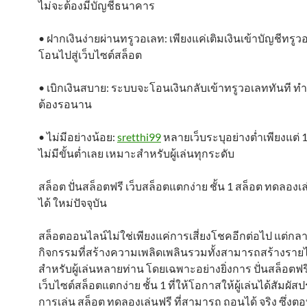
ไม่จะต้องมีบัญชีธนาคาร
• ฝากเงินง่ายผ่านทรูวอเลท: เพียงแค่เติมเงินเข้าบัญชีทรูว
โอนไปสู่เว็บไซต์สล็อต
• เบิกเงินสบาย: ระบบจะโอนเงินกลับเข้าทรูวอเลททันที ทำให
ต้องรอนาน
• ไม่มีอย่างน้อย:
sretthi99
หลายเว็บระบุอย่างต่ำเพียงแต่ 
ไม่มีขั้นต่ำเลย เหมาะสำหรับผู้เล่นทุกระดับ
สล็อต ปั่นสล็อตฟรี เว็บสล็อตแตกง่าย ชั้น 1 สล็อต ทดลองเ
ได้ ใหม่ปัจจุบัน
สล็อตออนไลน์ไม่ใช่เพียงแค่การเสี่ยงโชคอีกต่อไป แต่กลา
กิจกรรมที่สร้างความเพลิดเพลินรวมทั้งสามารถสร้างรายได
สำหรับผู้เล่นหลายท่าน โดยเฉพาะอย่างยิ่งการ ปั่นสล็อตฟรี
เว็บไซต์สล็อตแตกง่าย ชั้น 1 ที่ให้โอกาสให้ผู้เล่นได้สัมผ
การเล่น สล็อต ทดลองเล่นฟรี ที่สามารถ ถอนได้ จริง ซึ่งตอ