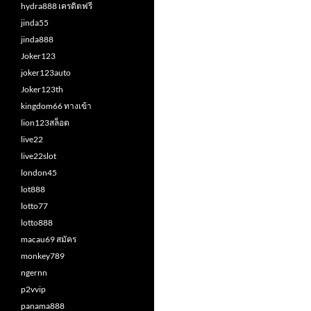
hydra888 เครดิตฟรี
jinda55
jinda888
Joker123
joker123auto
Joker123th
kingdom66 ทางเข้า
lion123สล็อต
live22
live22slot
london45
lot888
lotto77
lotto888
macau69 สมัคร
monkey789
ngernn
p2vvip
panama888