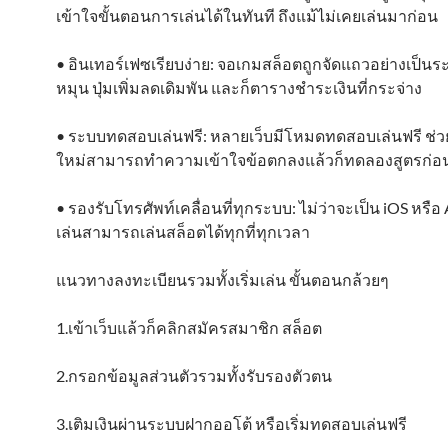
เข้าใจขั้นตอนการเล่นได้ในทันที ถึงแม้ไม่เคยเล่นมาก่อน
• อินเทอร์เฟซเรียบง่าย: จอเกมสล็อตถูกจัดแถวอย่างเป็นระเ
หมุน ปุ่มเพิ่มลดเดิมพัน และก็ตารางชำระเงินที่กระจ่าง
• ระบบทดสอบเล่นฟรี: หลายเว็บมีโหมดทดสอบเล่นฟรี ช่วยใ
ใหม่สามารถทำความเข้าใจข้อตกลงแล้วก็ทดลองสูตรก่อน
• รองรับโทรศัพท์เคลื่อนที่ทุกระบบ: ไม่ว่าจะเป็น iOS หรือ A
เล่นสามารถเล่นสล็อตได้ทุกที่ทุกเวลา
แนวทางลงทะเบียนรวมทั้งเริ่มเล่น ขั้นตอนกล้วยๆ
1.เข้าเว็บแล้วก็คลิกสมัครสมาชิก สล็อต
2.กรอกข้อมูลส่วนตัวรวมทั้งรับรองตัวตน
3.เติมเงินผ่านระบบฝากออโต้ หรือเริ่มทดสอบเล่นฟรี