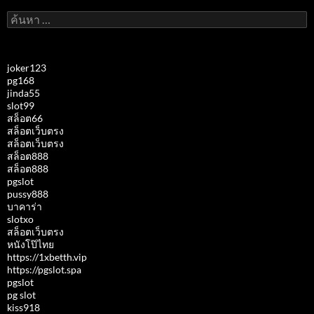
ค้นหา
สำหรับ:
joker123
pg168
jinda55
slot99
สล็อต66
สล็อตเว็บตรง
สล็อตเว็บตรง
สล็อต888
สล็อต888
pgslot
pussy888
บาคาร่า
slotxo
สล็อตเว็บตรง
หนังโป๊ไทย
https://1xbetth.vip
https://pgslot.spa
pgslot
pg slot
kiss918