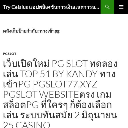
ค้นหา
Try Celsius แอปพลิเคชันการเงินและการลงทุน
ข้าม
เมนูหลัก
ไป
ยัง
เนื้อหา
คลังเก็บป้ายกำกับ: ทางเข้าpg
PGSLOT
เว็บเปิดใหม่ PG SLOT ทดลอง
เล่น TOP 51 BY KANDY ทาง
เข้าPG PGSLOT77.XYZ
PGSLOT WEBSITEตรง เกม
สล็อตPG ที่ใครๆ ก็ต้องเลือก
เล่น ระบบทันสมัย 2 มิถุนายน
25 CASINO