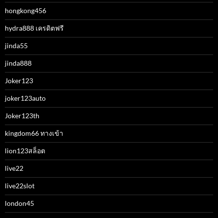
hongkong456
hydra888 เครดิตฟรี
jinda55
jinda888
Joker123
joker123auto
Joker123th
kingdom66 ทางเข้า
lion123สล็อต
live22
live22slot
london45