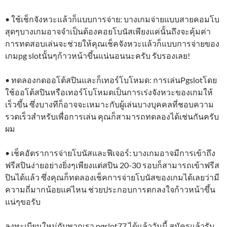
• ใช้เช็กจังหวะแล้วก็แบบการจ่าย: บางเกมจ่ายแบบสายคอมโบ
สุดๆบางเกมอาจจำเป็นต้องคอยโบนัสเพียงแค่นั้นถึงจะคุ้มค่า
การทดสอบเล่นจะช่วยให้คุณเช็คจังหวะแล้วก็แบบการจ่ายของ
เกมpg slotนั้นๆก้าวหน้าขึ้นแน่นอนนะครับ รับรองเลย!
• ทดลองกดออโต้สปินและก็เทอร์โบโหมด: การเล่นPgslotโดย
ใช้ออโต้สปินหรือเทอร์โบโหมดเป็นการเร่งจังหวะของเกมให้
เร็วขึ้น ซึ่งบางทีก็อาจจะเหมาะกับผู้เล่นบางบุคคลที่ชอบความ
รวดเร็วสำหรับเพื่อการเล่น คุณก็สามารถทดลองได้เช่นกันครับ
ผม
• เช็คอัตราการจ่ายโบนัสและฟีเจอร์: บางเกมอาจมีการเข้าถึง
ฟรีสปินง่ายอย่างยิ่งๆเพียงแต่สปิน 20-30 รอบก็สามารถเข้าฟรีส
ปินได้แล้ว ซึ่งคุณก็ทดลองเช็คการจ่ายโบนัสของเกมได้เลยว่ามี
ความถี่มากน้อยแค่ไหน ช่วยประกอบการตกลงใจก้าวหน้าขึ้น
แน่ๆขอรับ
ลงทะเบียนใหม่กับพวกเรา pgslot77 ได้แล้ววันนี้ สมัครแล้วรับ