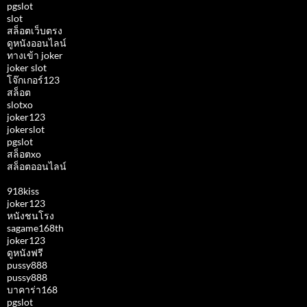
pgslot
slot
สล็อตเว็บตรง
ดูหนังออนไลน์
ทางเข้า joker
joker slot
โจ๊กเกอร์123
สล็อต
slotxo
joker123
jokerslot
pgslot
สล็อตxo
สล็อตออนไลน์
918kiss
joker123
หนังชนโรง
sagame168th
joker123
ดูหนังฟรี
pussy888
pussy888
บาคาร่า168
pgslot