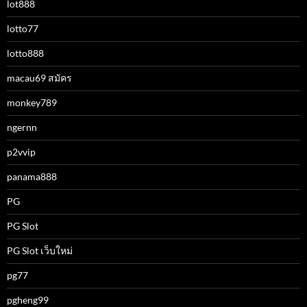
lot888
lotto77
lotto888
macau69 สมัคร
monkey789
ngernn
p2vvip
panama888
PG
PG Slot
PG Slot เว็บใหม่
pg77
pgheng99