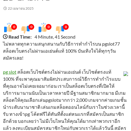
22 เมษายน 2025
0
0
0
0
Read Time:
4 Minute, 41 Second
ไม่พลาดทุกความสนุกสนานกับวิธีการทำกำไรบน pgslot77
สล็อตเว็บตรงไม่ผ่านเอเย่นต์แท้ 100% บันเทิงใจได้ทุกๆวัน
สมัครเลย!
pg slot
สล็อตเว็บไซต์ตรงไม่ผ่านเอเย่นต์ เว็บไซต์ตรงแท้
100% ที่จะพาคุณมาสัมผัสประสบการณ์วิธีการทำกำไรแบบ
ที่คุณอาจไม่เคยเจอมาก่อน เราเป็นสล็อตเว็บตรงที่เปิดให้
บริการมานานนับเป็นเวลาหลายปี มีฐานสมาชิกมากมาย มีเกม
สล็อตให้คุณเลือกเล่นpgslotมากกว่า 2,000 เกมจากค่ายเกมชั้น
นำระดับนานาชาติ เล่นเกมสล็อตออนไลน์กับเราในช่วงเวลานี้
รับ ทางเข้าpg โค้ดฟรีได้ทันทีตั้งแต่หนแรกที่สมัครเป็นสมาชิก
อีกด้วย บอกเลยว่า ไม่มีเว็บไหนให้คุณได้มากเท่าพวกเราอีก
แล้ว ลงทะเบียนสมัครสมาชิกใหม่กับพวกเราได้แล้ววันนี้ สมัคร