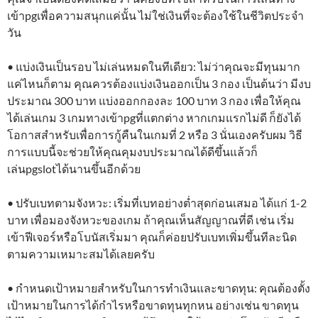
เข้าpgเพื่อความสนุกแค่นั้น ไม่ใช่เงินที่จะต้องใช้ในชีวิตประจำ
วัน
• แบ่งเงินเป็นรอบ ไม่เล่นหมดในทีเดียว: ไม่ว่าคุณจะมีทุนมาก
แค่ไหนก็ตาม คุณควรต้องแบ่งเงินออกเป็น 3 กอง เป็นต้นว่า มีงบ
ประมาณ 300 บาท แบ่งออกกองละ 100 บาท 3 กอง เพื่อให้คุณ
ได้เล่นเกม 3 เกมทางเข้าpgที่แตกต่าง หากเกมแรกไม่ดี ก็ยังได้
โอกาสสำหรับเพื่อการกู้คืนในเกมที่ 2 หรือ 3 นั่นเองครับผม วิธี
การแบบนี้จะช่วยให้คุณคุมงบประมาณได้ดีขึ้นแล้วก็
เล่นpgslotได้นานขึ้นอีกด้วย
• ปรับเบทตามจังหวะ: เริ่มที่เบทอย่างต่ำสุดก่อนเสมอ ได้แก่ 1-2
บาท เพื่อมองจังหวะของเกม ถ้าคุณเห็นสัญญาณที่ดี เช่น เริ่ม
เข้าฟีเจอร์หรือโบนัสเริ่มมา คุณก็ค่อยปรับเบทเพิ่มขึ้นทีละนิด
ตามความเหมาะสมได้เลยครับ
• กำหนดเป้าหมายสำหรับในการทำเงินและขาดทุน: คุณต้องตั้ง
เป้าหมายในการได้กำไรหรือขาดทุนทุกหน อย่างเช่น ขาดทุน