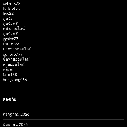
pgheng99
fullslotpg
live22
ดูหนัง
ดูหนังฟรี
หนังออนไลน์
ดูหนังฟรี
pgslot77
ปั่นแตก66
บาคาร่าออนไลน์
punpro777
ซื้อหวยออนไลน์
หวยออนไลน์
สล็อต
faro168
hongkong456
คลังเก็บ
กรกฎาคม 2026
มิถุนายน 2026