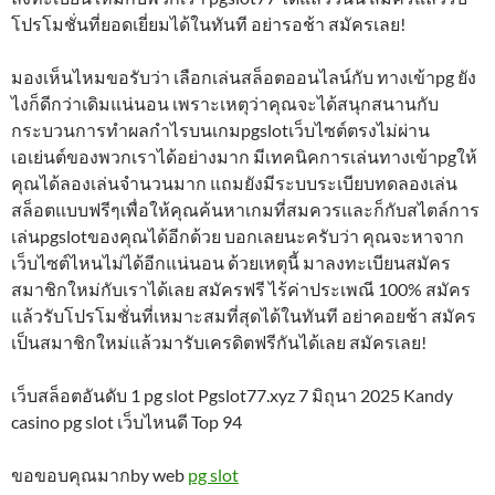
โปรโมชั่นที่ยอดเยี่ยมได้ในทันที อย่ารอช้า สมัครเลย!
มองเห็นไหมขอรับว่า เลือกเล่นสล็อตออนไลน์กับ ทางเข้าpg ยัง
ไงก็ดีกว่าเดิมแน่นอน เพราะเหตุว่าคุณจะได้สนุกสนานกับ
กระบวนการทำผลกำไรบนเกมpgslotเว็บไซต์ตรงไม่ผ่าน
เอเย่นต์ของพวกเราได้อย่างมาก มีเทคนิคการเล่นทางเข้าpgให้
คุณได้ลองเล่นจำนวนมาก แถมยังมีระบบระเบียบทดลองเล่น
สล็อตแบบฟรีๆเพื่อให้คุณค้นหาเกมที่สมควรและก็กับสไตล์การ
เล่นpgslotของคุณได้อีกด้วย บอกเลยนะครับว่า คุณจะหาจาก
เว็บไซต์ไหนไม่ได้อีกแน่นอน ด้วยเหตุนี้ มาลงทะเบียนสมัคร
สมาชิกใหม่กับเราได้เลย สมัครฟรี ไร้ค่าประเพณี 100% สมัคร
แล้วรับโปรโมชั่นที่เหมาะสมที่สุดได้ในทันที อย่าคอยช้า สมัคร
เป็นสมาชิกใหม่แล้วมารับเครดิตฟรีกันได้เลย สมัครเลย!
เว็บสล็อตอันดับ 1 pg slot Pgslot77.xyz 7 มิถุนา 2025 Kandy
casino pg slot เว็บไหนดี Top 94
ขอขอบคุณมากby web
pg slot