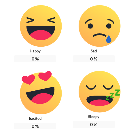
Happy
Sad
0
%
0
%
Sleepy
Excited
0
%
0
%