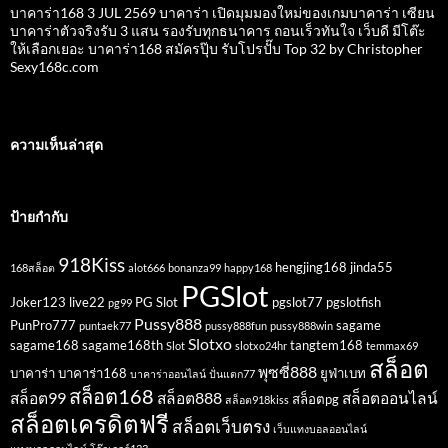
บาคาร่า168 3 JUL 2569 บาคาร่า เปิดมุมมองใหม่ของเกมบาคาร่า เซียน
บาคาร่าตัวจริงรับ 3 แสน รองรับทุกธนาคาร ถอนเร็วทันใจ เว็บดี มีโต๊ะ
ให้เลือกเยอะ บาคาร่า168 สมัครปุ๊บ รับโปรปั๊บ Top 32 by Christopher
Sexy168c.com
ความเห็นล่าสุด
ป้ายกำกับ
918Kiss
hengjing168
jinda55
168สล็อต
alot666
bonanza99
happy168
PGSlot
Joker123
live22
PG Slot
pgslot77
pgslotfish
pg99
Pussy888
PunPro777
sagame
puntaek77
pussy888fun
pussy888win
Slotxo
sagame168
sagame168th
tangtem168
Slot
slotxo24hr
temmax69
สล็อต
พุซซี่888
บาคาร่า
บาคาร่า168
ยูฟ่าเบท
บาคาร่าออนไลน์
ปั่นแตก77
สล็อต168
สล็อต99
สล็อต888
สล็อตออนไลน์
สล็อตpg
สล็อต918kiss
สล็อตเครดิตฟรี
สล็อตเว็บตรง
เว็บแทงบอลออนไลน์