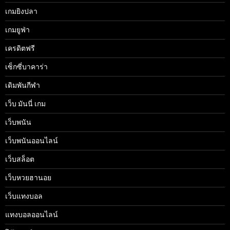
เกมยิงปลา
เกมยูฟ่า
เครดิตฟรี
เซ็กซี่บาคาร่า
เดิมพันกีฬา
เว็บ มันนี่ เกม
เว็บพนัน
เว็บพนันออนไลน์
เว็บสล็อต
เว็บหวยฮานอย
เว็บแทงบอล
แทงบอลออนไลน์