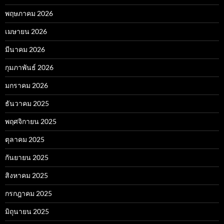
พฤษภาคม 2026
เมษายน 2026
มีนาคม 2026
กุมภาพันธ์ 2026
มกราคม 2026
ธันวาคม 2025
พฤศจิกายน 2025
ตุลาคม 2025
กันยายน 2025
สิงหาคม 2025
กรกฎาคม 2025
มิถุนายน 2025