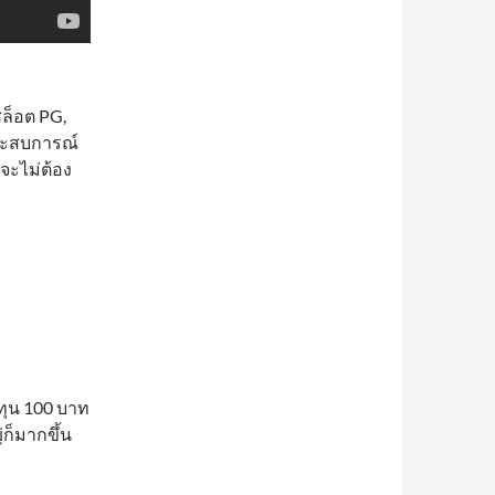
ล็อต PG,
ประสบการณ์
จะไม่ต้อง
 ทุน 100 บาท
ก็มากขึ้น