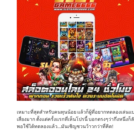
เหมาะที่สุดสำหรับคนทุนน้อย แล้วก็ผู้ที่อยากทดลองเล่นแ
เสี่ยงมาก ตั้งแต่ครั้งแรกที่เห็นโปรนี้ บอกตรงๆว่ากึ่งหนึ่งก็ล
พอใช้ได้ทดลองแล้ว…มันเชิญชวนว้าวกว่าที่คิด!