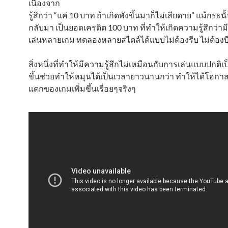
เนื่องจาก
รู้สึกว่า “แค่ 10 บาท ถ้าเกิดพังขึ้นมาก็ไม่เสียดาย” แม้กระนั้นส
กลับมา เป็นยอดเครดิต 100 บาท ที่ทำให้เกิดความรู้สึกว่าม
เล่นหลายเกม ทดลองหลายสไตล์ได้แบบไม่ต้องรีบ ไม่ต้องบี
สิ่งหนึ่งที่ทำให้มีความรู้สึกไม่เหมือนกับการเล่นแบบปกติเป็น
ขึ้นช่วยทำให้หมุนได้เป็นเวลายาวนานกว่า ทำให้ได้โอกาส
แตกของเกมเพิ่มขึ้นเรื่อยๆจริงๆ