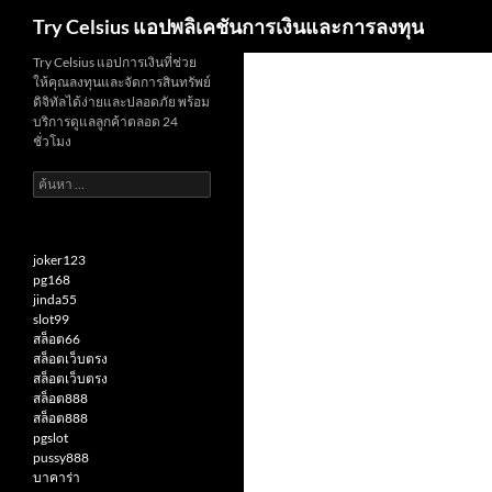
ค้นหา
Try Celsius แอปพลิเคชันการเงินและการลงทุน
Try Celsius แอปการเงินที่ช่วย
ให้คุณลงทุนและจัดการสินทรัพย์
ดิจิทัลได้ง่ายและปลอดภัย พร้อม
บริการดูแลลูกค้าตลอด 24
ชั่วโมง
ค้นหา
สำหรับ:
joker123
pg168
jinda55
slot99
สล็อต66
สล็อตเว็บตรง
สล็อตเว็บตรง
สล็อต888
สล็อต888
pgslot
pussy888
บาคาร่า