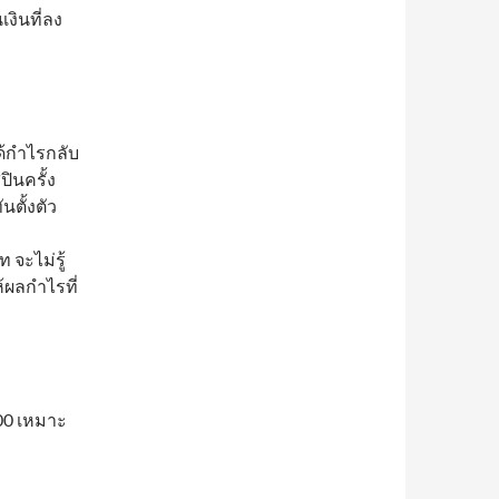
งินที่ลง
ได้กำไรกลับ
ปินครั้ง
นตั้งตัว
จะไม่รู้
ห้ผลกำไรที่
00 เหมาะ