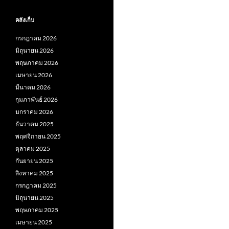
คลังเก็บ
กรกฎาคม 2026
มิถุนายน 2026
พฤษภาคม 2026
เมษายน 2026
มีนาคม 2026
กุมภาพันธ์ 2026
มกราคม 2026
ธันวาคม 2025
พฤศจิกายน 2025
ตุลาคม 2025
กันยายน 2025
สิงหาคม 2025
กรกฎาคม 2025
มิถุนายน 2025
พฤษภาคม 2025
เมษายน 2025