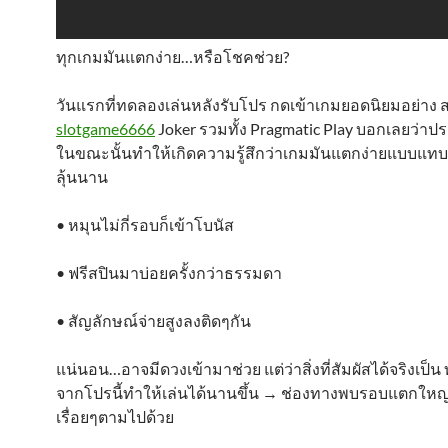
ทุกเกมมันแตกง่าย…หรือโชคช่วย?
วันแรกที่ทดลองเล่นหลังรับโปร กดเข้าเกมยอดนิยมอย่าง ส
slotgame6666
Joker รวมทั้ง Pragmatic Play บอกเลยว่า
ในขณะนั้นทำให้เกิดความรู้สึกว่าเกมมันแตกง่ายแบบแทบ
ลุ้นนาน
• หมุนไม่กี่รอบก็เข้าโบนัส
• ฟรีสปินมาบ่อยครั้งกว่าธรรมดา
• สัญลักษณ์จ่ายสูงลงติดๆกัน
แน่นอน…อาจมีดวงเข้ามาช่วย แต่ว่าสิ่งที่สัมผัสได้จริงเป็น
จากโปรนี้ทำให้เล่นได้นานขึ้น → ช่องทางพบรอบแตกใหญ่
เรื่อยๆตามไปด้วย