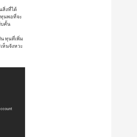
ิ่งที่ได้
ีทุนพอที่จะ
บคั้น
 ทุนที่เพิ่ม
เห็นจังหวะ