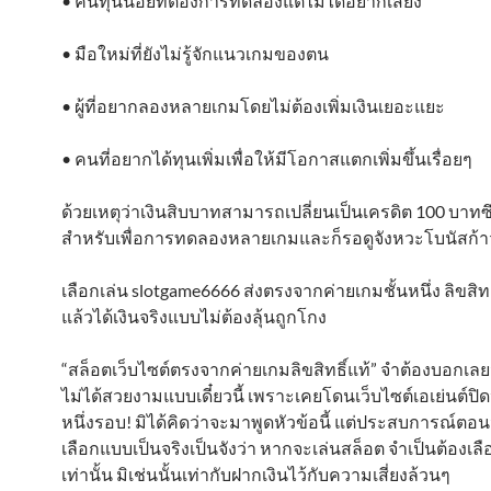
• คนทุนน้อยที่ต้องการทดลองแต่ไม่ได้อยากเสี่ยง
• มือใหม่ที่ยังไม่รู้จักแนวเกมของตน
• ผู้ที่อยากลองหลายเกมโดยไม่ต้องเพิ่มเงินเยอะแยะ
• คนที่อยากได้ทุนเพิ่มเพื่อให้มีโอกาสแตกเพิ่มขึ้นเรื่อยๆ
ด้วยเหตุว่าเงินสิบบาทสามารถเปลี่ยนเป็นเครดิต 100 บาทซึ
สำหรับเพื่อการทดลองหลายเกมและก็รอดูจังหวะโบนัสก้
เลือกเล่น slotgame6666 ส่งตรงจากค่ายเกมชั้นหนึ่ง ลิขสิท
แล้วได้เงินจริงแบบไม่ต้องลุ้นถูกโกง
“สล็อตเว็บไซต์ตรงจากค่ายเกมลิขสิทธิ์แท้” จำต้องบอกเล
ไม่ได้สวยงามแบบเดี๋ยวนี้ เพราะเคยโดนเว็บไซต์เอเย่นต์ปิ
หนึ่งรอบ! มิได้คิดว่าจะมาพูดหัวข้อนี้ แต่ประสบการณ์ตอน
เลือกแบบเป็นจริงเป็นจังว่า หากจะเล่นสล็อต จำเป็นต้องเลื
เท่านั้น มิเช่นนั้นเท่ากับฝากเงินไว้กับความเสี่ยงล้วนๆ