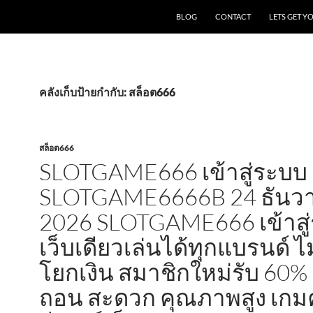
ข้ามไปยังเนื้อหา
BLOG
CONTACT
LETS GET Y
คลังเก็บป้ายกำกับ: สล็อต666
สล็อต666
SLOTGAME666 เข้าสู่ระบบ
SLOTGAME6666B 24 ธันว
2026 SLOTGAME666 เข้าสู
เว็บเดียวเล่นได้ทุกแบรนด์ ไม
โยกเงิน สมาชิกใหม่รับ 60%
ถอน สะดวก คุณภาพสูง เก