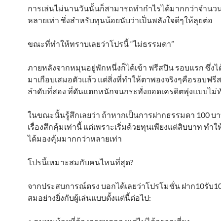
การเล่นไม่นานวันนั้นก็สามารถทำกำไรได้มากกว่าจำนวนเ
หลายเท่า ซึ่งสำหรับทุนน้อยนับว่าเป็นพลังใจดีๆให้ลุยต่อ
ขณะที่ทำให้ทราบเลยว่าโปรนี้ “ไม่ธรรมดา”
ภายหลังจากหมุนอยู่พักหนึ่งก็ได้เข้า ฟรีสปิน รอบแรก ซึ่ง
มาเกือบเสมอตัวแล้ว แต่สิ่งที่ทำให้ตาพองจริงๆคือรอบฟรีส
ลำดับที่สอง ที่ดันแตกหนักจนกระทั่งยอดเครดิตพุ่งแบบไม่ทั
ในขณะนั้นรู้สึกเลยว่า ถ้าหากเป็นการฝากธรรมดา 100 บาท 
เรื่องสึกคุ้มเท่านี้ แต่เพราะเริ่มด้วยทุนเพียงแต่สิบบาท ทำใ
ได้มองคุ้มมากกว่าหลายเท่า
โปรนี้เหมาะสมกับคนไหนที่สุด?
จากประสบการณ์ตรง บอกได้เลยว่าโปรโมชั่น ฝาก10รับ1
สมอย่างยิ่งกับผู้เล่นแบบตั้งแต่นี้ต่อไป: