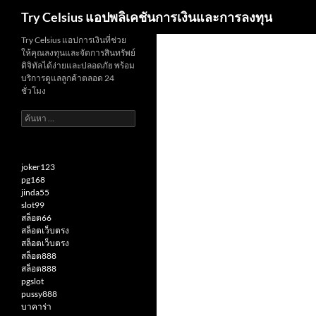
ค้นหา
Try Celsius แอปพลิเคชันการเงินและการลงทุน
Try Celsius แอปการเงินที่ช่วย
ให้คุณลงทุนและจัดการสินทรัพย์
ดิจิทัลได้ง่ายและปลอดภัย พร้อม
บริการดูแลลูกค้าตลอด 24
ชั่วโมง
ค้นหา
สำหรับ:
joker123
pg168
jinda55
slot99
สล็อต66
สล็อตเว็บตรง
สล็อตเว็บตรง
สล็อต888
สล็อต888
pgslot
pussy888
บาคาร่า