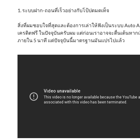
1. ระบบฝาก-ถอนที่เร็วอย่างกับโป้ปดมดเท็จ
สิ่งที่ผมชอบใจที่สุดและต้องการเล่าให้ฟังเป็นระบบ Auto 
เครดิตฟรี ในปัจจุบันครับผม แต่ก่อนเราอาจจะตื่นเต้นหากเ
ภายใน 5 นาที แต่ปัจจุบันนี้มาตรฐานมันแปรไปแล้ว