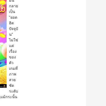
มัน
กลาย
เป็น
“ยอด
ฮิต
ปัจจุบั
น”
ไม่ใช่
แค่
เรื่อง
ของ
ตัว
เกมที่
ภาพ
สวย
ชัด
ระดับ
ๆแม้กระนั้น