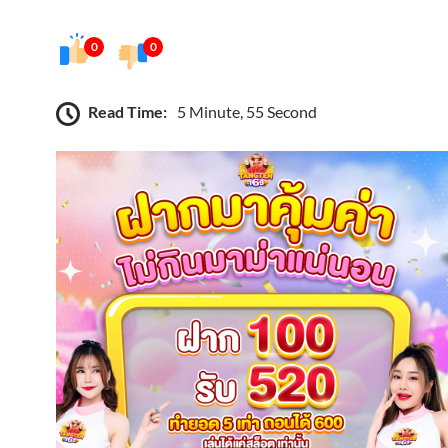
0
0
Read Time:
5 Minute, 55 Second