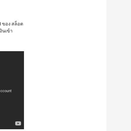
AI ของ สล็อต
งินเข้า