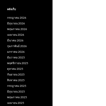
คลังเก็บ
กรกฎาคม 2026
มิถุนายน 2026
พฤษภาคม 2026
เมษายน 2026
มีนาคม 2026
กุมภาพันธ์ 2026
มกราคม 2026
ธันวาคม 2025
พฤศจิกายน 2025
ตุลาคม 2025
กันยายน 2025
สิงหาคม 2025
กรกฎาคม 2025
มิถุนายน 2025
พฤษภาคม 2025
เมษายน 2025