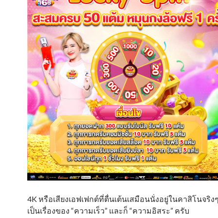
4K หรือเสียงเอฟเฟกต์ที่ตื่นเต้นเสมือนนั่งอยู่ในคาสิโนจริง
เป็นเรื่องของ “ความเร็ว” และก็ “ความอิสระ” ครับ