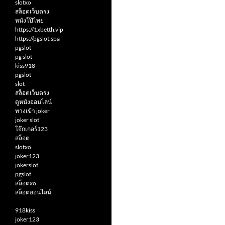
slotxo
สล็อตเว็บตรง
หนังโป๊ไทย
https://1xbetth.vip
https://pgslot.spa
pgslot
pg slot
kiss918
pgslot
slot
สล็อตเว็บตรง
ดูหนังออนไลน์
ทางเข้า joker
joker slot
โจ๊กเกอร์123
สล็อต
slotxo
joker123
jokerslot
pgslot
สล็อตxo
สล็อตออนไลน์
918kiss
joker123