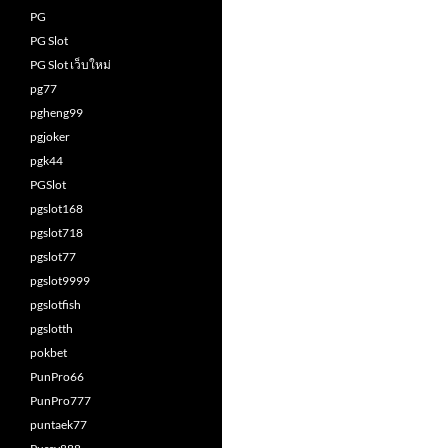
PG
PG Slot
PG Slot เว็บใหม่
pg77
pgheng99
pgjoker
pgk44
PGSlot
pgslot168
pgslot718
pgslot77
pgslot9999
pgslotfish
pgslotth
pokbet
PunPro66
PunPro777
puntaek77