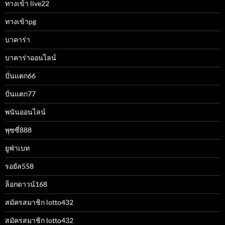
ทางเข้า live22
ทางเข้าpg
บาคาร่า
บาคาร่าออนไลน์
ปั่นแตก66
ปั่นแตก77
พนันออนไลน์
พุซซี่888
ยูฟ่าเบท
รอยัล558
ล็อกดาวน์168
สมัครสมาชิก lotto432
สมัครสมาชิก lotto432