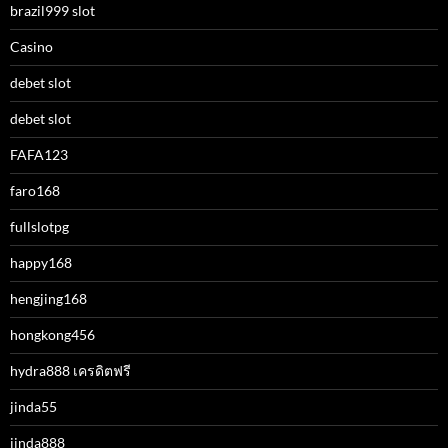
brazil999 slot
Casino
debet slot
debet slot
FAFA123
faro168
fullslotpg
happy168
hengjing168
hongkong456
hydra888 เครดิตฟรี
jinda55
jinda888