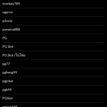
monkey789
ngernn
p2vvip
panama888
PG
PG Slot
PG Slot เว็บใหม่
pg77
pgheng99
pgjoker
pgk44
PGSlot
pgslot168