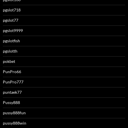
pgslot718
pgslot77
pgslot9999
pgslotfish
pgslotth
pokbet
PunPro66
PunPro777
puntaek77
Pussy888
pussy888fun
pussy888win