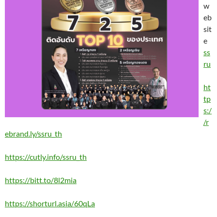
w
eb
sit
e
ss
ru
ht
tp
s:/
/r
ebrand.ly/ssru_th
https://cutly.info/ssru_th
https://bitt.to/8l2mia
https://shorturl.asia/60qLa