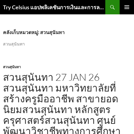
ค้นหา
Try Celsius แอปพลิเคชันการเงินและการลงทุน
ข้าม
เมนูหลัก
ไป
ยัง
เนื้อหา
คลังเก็บหมวดหมู่: สวนสุนันทา
สวนสุนันทา
สวนสุนันทา
สวนสุนันทา 27 JAN 26
สวนสุนันทา มหาวิทยาลัยที่
สร้างครูมืออาชีพ สาขายอด
นิยมสวนสุนันทา หลักสูตร
ครุศาสตร์สวนสุนันทา ศูนย์
พัฒนาวิชาชีพทางการศึกษา