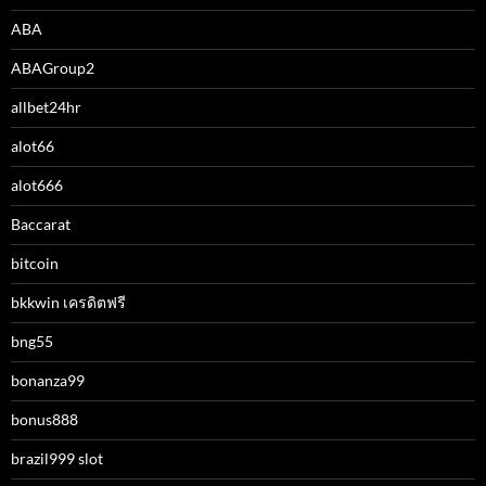
ABA
ABAGroup2
allbet24hr
alot66
alot666
Baccarat
bitcoin
bkkwin เครดิตฟรี
bng55
bonanza99
bonus888
brazil999 slot