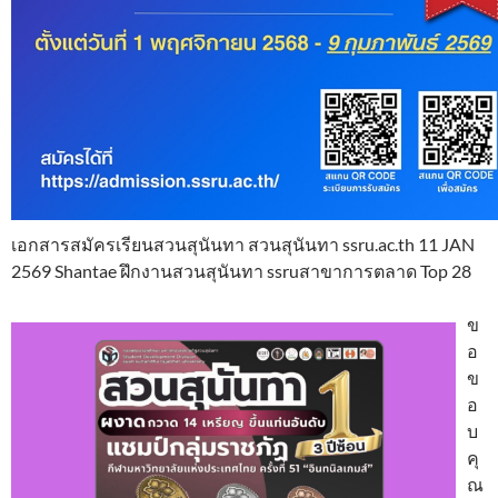
เอกสารสมัครเรียนสวนสุนันทา สวนสุนันทา ssru.ac.th 11 JAN
2569 Shantae ฝึกงานสวนสุนันทา ssruสาขาการตลาด Top 28
ข
อ
ข
อ
บ
คุ
ณ