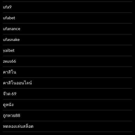
ufa9
ufabet
ufanance
ufasnake
yaibet
zeus66
คาสิโน
คาสิโนออนไลน์
จ๊วด 69
ดูหนัง
ถูกหวย88
ทดลองเล่นสล็อต