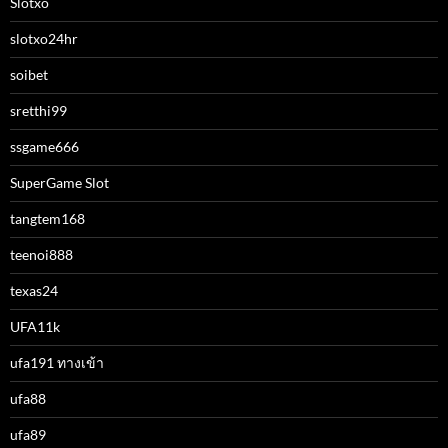
Slotxo
slotxo24hr
soibet
sretthi99
ssgame666
SuperGame Slot
tangtem168
teenoi888
texas24
UFA11k
ufa191 ทางเข้า
ufa88
ufa89