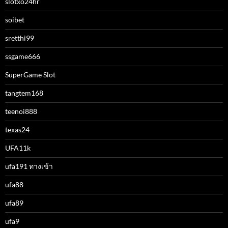
slotxo24hr
soibet
sretthi99
ssgame666
SuperGame Slot
tangtem168
teenoi888
texas24
UFA11k
ufa191 ทางเข้า
ufa88
ufa89
ufa9