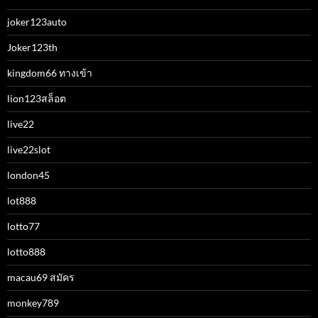
joker123auto
Joker123th
kingdom66 ทางเข้า
lion123สล็อต
live22
live22slot
london45
lot888
lotto77
lotto888
macau69 สมัคร
monkey789