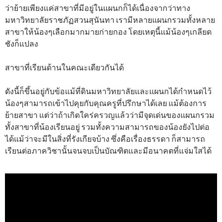
ว่าย้ายเพียงแค่สาขาที่มีอยู่ในแผนกก็ได้เนื่องจากว่าทาง
มหาวิทยาลัยราชภัฏสวนสุนันทา เรามีหลายแผนกรวมทั้งหลาย
สาขาให้น้องๆเลือกมากมายก่ายกอง โดยเหตุนี้แม้น้องๆเกลียด
ชังก็แปลง
สาขาที่เรียนด้านในคณะเดียวกันได้
ดังนี้ก็ขึ้นอยู่กับข้อแม้ที่ดินมหาวิทยาลัยและแผนกได้กำหนดไว้
น้องๆสามารถเข้าไปคุยกับคุณครูที่ปรึกษาได้เลย แม้ต้องการ
ย้ายสาขา แต่ว่าถ้าเกิดใคร่ครวญแล้วว่ามีจุดเด่นของแผนกรวม
ทั้งสาขาที่น้องเรียนอยู่ รวมทั้งความสามารถของน้องยังไปต่อ
ได้แม้ว่าจะมีในสิ่งที่รังเกียจบ้าง ซึ่งคือเรื่องธรรดา ก็สามารถ
เรียนต่อภาควิชานั้นจนจบเป็นบัณฑิตและมีอนาคตที่แจ่มใสได้