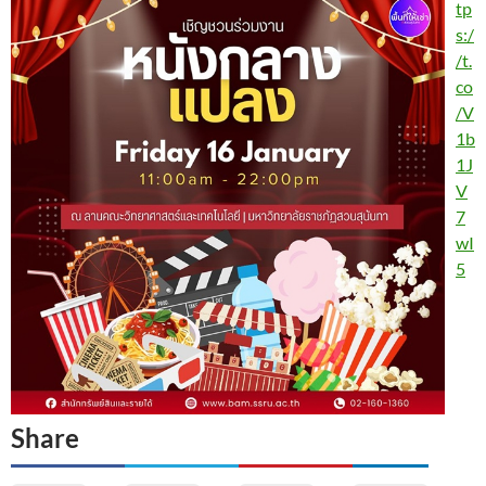
tp
s:/
/t.
co
/V
1b
1J
V
7
wI
5
Share