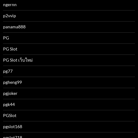
ngernn
p2vvip
panama888
PG
PG Slot
PG Slot เว็บใหม่
pg77
pgheng99
pgjoker
pgk44
PGSlot
pgslot168
pgslot718