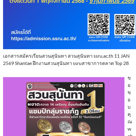
เอกสารสมัครเรียนสวนสุนันทา สวนสุนันทา ssru.ac.th 11 JAN
2569 Shantae ฝึกงานสวนสุนันทา ssruสาขาการตลาด Top 28
ข
อ
ข
อ
บ
คุ
ณ
w
eb