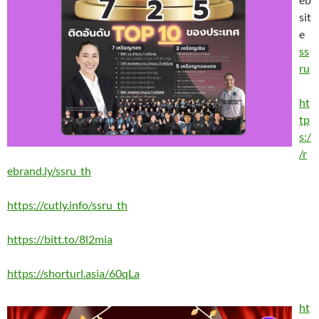
sit
e
ss
ru
ht
tp
s:/
/r
ebrand.ly/ssru_th
https://cutly.info/ssru_th
https://bitt.to/8l2mia
https://shorturl.asia/60qLa
ht