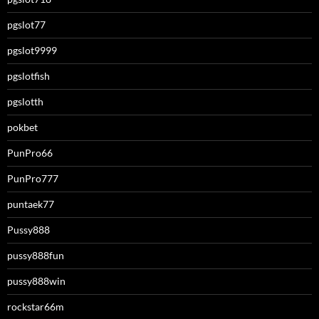
pgslot77
pgslot9999
pgslotfish
pgslotth
pokbet
PunPro66
PunPro777
puntaek77
Pussy888
pussy888fun
pussy888win
rockstar66m