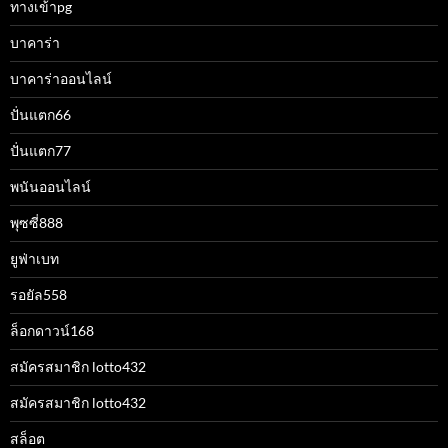
ทางเข้าpg
บาคาร่า
บาคาร่าออนไลน์
ปั่นแตก66
ปั่นแตก77
พนันออนไลน์
พุซซี่888
ยูฟ่าเบท
รอยัล558
ล็อกดาวน์168
สมัครสมาชิก lotto432
สมัครสมาชิก lotto432
สล็อต