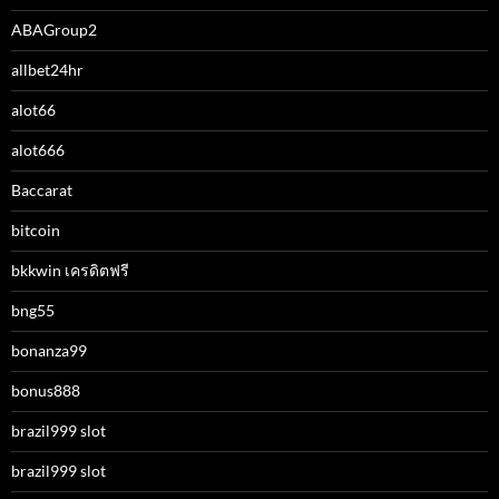
ABAGroup2
allbet24hr
alot66
alot666
Baccarat
bitcoin
bkkwin เครดิตฟรี
bng55
bonanza99
bonus888
brazil999 slot
brazil999 slot