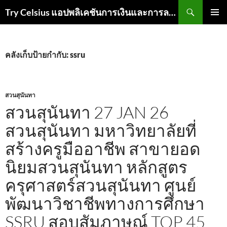
ค้นหา
Try Celsius แอปพลิเคชันการเงินและการลงทุน
ข้าม
เมนูหลัก
ไป
ยัง
เนื้อหา
คลังเก็บป้ายกำกับ: ssru
สวนสุนันทา
สวนสุนันทา 27 JAN 26
สวนสุนันทา มหาวิทยาลัยที่
สร้างครูมืออาชีพ สาขายอด
นิยมสวนสุนันทา หลักสูตร
ครุศาสตร์สวนสุนันทา ศูนย์
พัฒนาวิชาชีพทางการศึกษา
SSRU สอบสัมภาษณ์ TOP 45