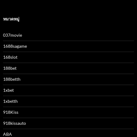
หมวดหมู่
037movie
1688sagame
168slot
188bet
188betth
1xbet
1xbetth
918Kiss
918kissauto
ABA