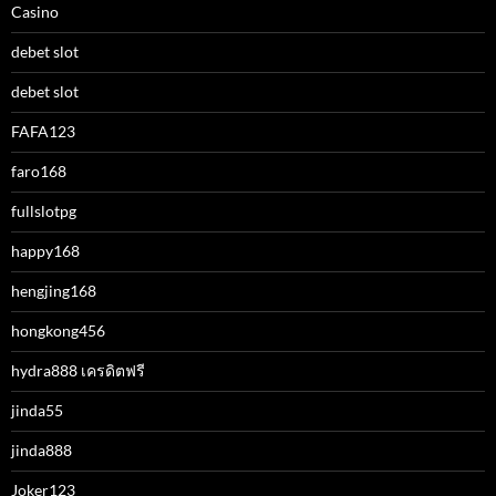
Casino
debet slot
debet slot
FAFA123
faro168
fullslotpg
happy168
hengjing168
hongkong456
hydra888 เครดิตฟรี
jinda55
jinda888
Joker123