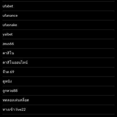
ufabet
ufanance
ufasnake
yaibet
zeus66
คาสิโน
คาสิโนออนไลน์
จ๊วด 69
ดูหนัง
ถูกหวย88
ทดลองเล่นสล็อต
ทางเข้า live22