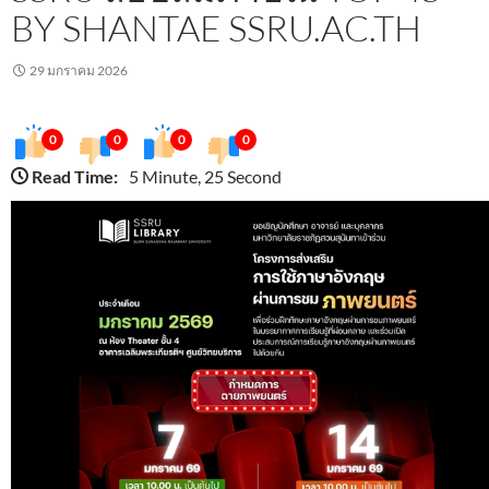
BY SHANTAE SSRU.AC.TH
29 มกราคม 2026
0
0
0
0
Read Time:
5 Minute, 25 Second