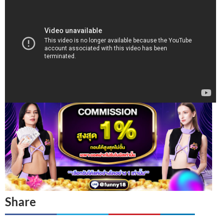
Share