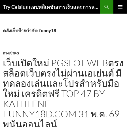
ค้นหา
Try Celsius แอปพลิเคชันการเงินและการลงทุน
ข้าม
เมนูหลัก
ไป
ยัง
เนื้อหา
คลังเก็บป้ายกำกับ: funny18
ทางเข้าPG
เว็บเปิดใหม่ PGSLOT WEBตรง
สล็อตเว็บตรงไม่ผ่านเอเย่นต์ มี
ทดลองเล่นและโปรสำหรับมือ
ใหม่ เครดิตฟรี TOP 47 BY
KATHLENE
FUNNY18D.COM 31 พ.ค. 69
พนันออนไลน์