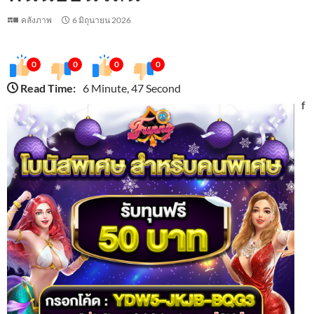
คลังภาพ
6 มิถุนายน 2026
0
0
0
0
Read Time:
6 Minute, 47 Second
f