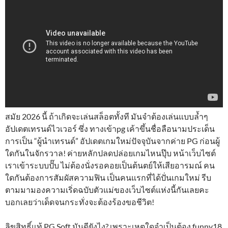
สมัย 2026 นี้ ถ้าเกิดจะเล่นสล็อตทั้งที มันจำต้องเล่นแบบล้ำๆ
อัปเดตเทรนด์ไวเวอร์ ซึ่ง ทางเข้าpg เค้าขึ้นชื่อลือนามประเด็น
การเป็น “ผู้นำเทรนด์” อัปเดตเกมใหม่ปัจจุบันจากค่าย PG ก่อนผู้
ใดกันในจักรวาล! ค่ายหลักปลดปล่อยเกมไหนปุ๊บ หน้าเว็บไซต์
เราเข้าระบบปั๊บ ไม่ต้องนั่งรอคอยเป็นต้นตย์ให้เสียอารมณ์ คน
ใดกันต้องการสัมผัสความฟิน เป็นคนแรกที่ได้ปั่นเกมใหม่ รีบ
ตามมามองความเริ่ดฉบับตัวแม่ของเว็บไซต์แห่งนี้กันเลยคะ
บอกเลยว่าเด็ดจนกระทั่งจะต้องร้องขอชีวิต!
ลิขสิทธิ์แท้ PG Soft มันดียังไง? เพราะเหตุใดจำเป็นต้อง funny18