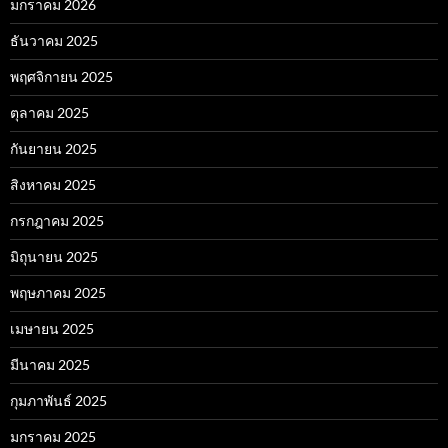
มกราคม 2026
ธันวาคม 2025
พฤศจิกายน 2025
ตุลาคม 2025
กันยายน 2025
สิงหาคม 2025
กรกฎาคม 2025
มิถุนายน 2025
พฤษภาคม 2025
เมษายน 2025
มีนาคม 2025
กุมภาพันธ์ 2025
มกราคม 2025