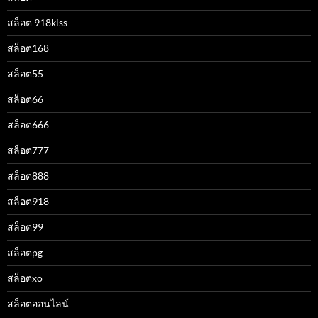
สล็อต 918kiss
สล็อต168
สล็อต55
สล็อต66
สล็อต666
สล็อต777
สล็อต888
สล็อต918
สล็อต99
สล็อตpg
สล็อตxo
สล็อตออนไลน์