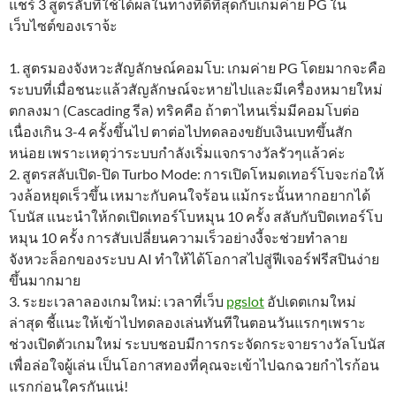
แชร์ 3 สูตรลับที่ใช้ได้ผลในทางที่ดีที่สุดกับเกมค่าย PG ใน
เว็บไซต์ของเราจ้ะ
1. สูตรมองจังหวะสัญลักษณ์คอมโบ: เกมค่าย PG โดยมากจะคือ
ระบบที่เมื่อชนะแล้วสัญลักษณ์จะหายไปและมีเครื่องหมายใหม่
ตกลงมา (Cascading รีล) ทริคคือ ถ้าตาไหนเริ่มมีคอมโบต่อ
เนื่องเกิน 3-4 ครั้งขึ้นไป ตาต่อไปทดลองขยับเงินเบทขึ้นสัก
หน่อย เพราะเหตุว่าระบบกำลังเริ่มแจกรางวัลรัวๆแล้วค่ะ
2. สูตรสลับเปิด-ปิด Turbo Mode: การเปิดโหมดเทอร์โบจะก่อให้
วงล้อหยุดเร็วขึ้น เหมาะกับคนใจร้อน แม้กระนั้นหากอยากได้
โบนัส แนะนำให้กดเปิดเทอร์โบหมุน 10 ครั้ง สลับกับปิดเทอร์โบ
หมุน 10 ครั้ง การสับเปลี่ยนความเร็วอย่างงี้จะช่วยทำลาย
จังหวะล็อกของระบบ AI ทำให้ได้โอกาสไปสู่ฟีเจอร์ฟรีสปินง่าย
ขึ้นมากมาย
3. ระยะเวลาลองเกมใหม่: เวลาที่เว็บ
pgslot
อัปเดตเกมใหม่
ล่าสุด ชี้แนะให้เข้าไปทดลองเล่นทันทีในตอนวันแรกๆเพราะ
ช่วงเปิดตัวเกมใหม่ ระบบชอบมีการกระจัดกระจายรางวัลโบนัส
เพื่อล่อใจผู้เล่น เป็นโอกาสทองที่คุณจะเข้าไปฉกฉวยกำไรก้อน
แรกก่อนใครกันแน่!