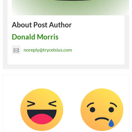
About Post Author
Donald Morris
noreply@trycelsius.com