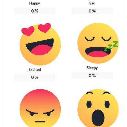
Happy
Sad
0
%
0
%
Sleepy
Excited
0
%
0
%