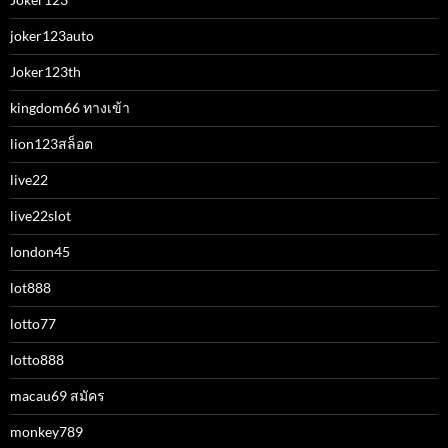
joker123auto
Joker123th
kingdom66 ทางเข้า
lion123สล็อต
live22
live22slot
london45
lot888
lotto77
lotto888
macau69 สมัคร
monkey789