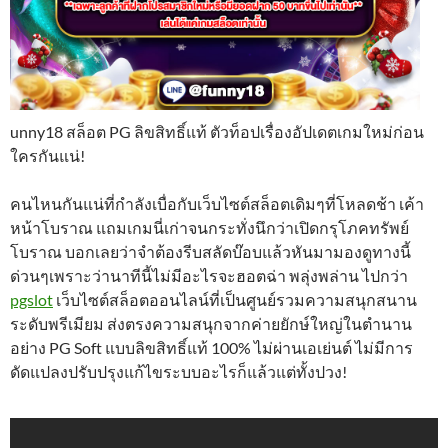
unny18 สล็อต PG ลิขสิทธิ์แท้ ตัวท็อปเรื่องอัปเดตเกมใหม่ก่อน
ใครกันแน่!
คนไหนกันแน่ที่กำลังเบื่อกับเว็บไซต์สล็อตเดิมๆที่โหลดช้า เค้า
หน้าโบราณ แถมเกมนี่เก่าจนกระทั่งนึกว่าเปิดกรุโภคทรัพย์
โบราณ บอกเลยว่าจำต้องรีบสลัดบ๊อบแล้วหันมามองดูทางนี้
ด่วนๆเพราะว่านาทีนี้ไม่มีอะไรจะฮอตฉ่า พลุ่งพล่าน ไปกว่า
pgslot
เว็บไซต์สล็อตออนไลน์ที่เป็นศูนย์รวมความสนุกสนาน
ระดับพรีเมียม ส่งตรงความสนุกจากค่ายยักษ์ใหญ่ในตำนาน
อย่าง PG Soft แบบลิขสิทธิ์แท้ 100% ไม่ผ่านเอเย่นต์ ไม่มีการ
ดัดแปลงปรับปรุงแก้ไขระบบอะไรก็แล้วแต่ทั้งปวง!