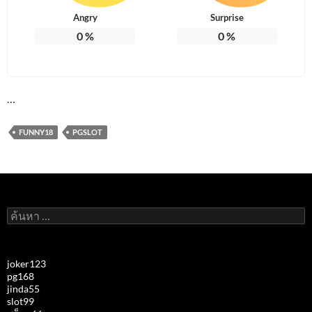
Angry
Surprise
0
%
0
%
…
FUNNY18
PGSLOT
ค้นหา
สำหรับ:
joker123
pg168
jinda55
slot99