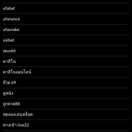
ufabet
ufanance
ufasnake
yaibet
zeus66
คาสิโน
คาสิโนออนไลน์
จ๊วด 69
ดูหนัง
ถูกหวย88
ทดลองเล่นสล็อต
ทางเข้า live22