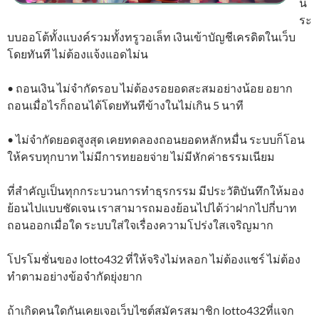
น
ระ
บบออโต้ทั้งแบงค์รวมทั้งทรูวอเล็ท เงินเข้าบัญชีเครดิตในเว็บ
โดยทันที ไม่ต้องแจ้งแอดไม่น
• ถอนเงิน ไม่จำกัดรอบ ไม่ต้องรอยอดสะสมอย่างน้อย อยาก
ถอนเมื่อไรก็ถอนได้โดยทันทีข้างในไม่เกิน 5 นาที
• ไม่จำกัดยอดสูงสุด เคยทดลองถอนยอดหลักหมื่น ระบบก็โอน
ให้ครบทุกบาท ไม่มีการทยอยจ่าย ไม่มีหักค่าธรรมเนียม
ที่สำคัญเป็นทุกกระบวนการทำธุรกรรม มีประวัติบันทึกให้มอง
ย้อนไปแบบชัดเจน เราสามารถมองย้อนไปได้ว่าฝากไปกี่บาท
ถอนออกเมื่อใด ระบบใส่ใจเรื่องความโปร่งใสเจริญมาก
โปรโมชั่นของ lotto432 ที่ให้จริงไม่หลอก ไม่ต้องแชร์ ไม่ต้อง
ทำตามอย่างข้อจำกัดยุ่งยาก
ถ้าเกิดคนใดกันเคยเจอเว็บไซต์สมัครสมาชิก lotto432ที่แจก