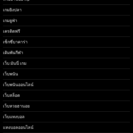
เกมยิงปลา
เกมยูฟ่า
เครดิตฟรี
เซ็กซี่บาคาร่า
เดิมพันกีฬา
เว็บ มันนี่ เกม
เว็บพนัน
เว็บพนันออนไลน์
เว็บสล็อต
เว็บหวยฮานอย
เว็บแทงบอล
แทงบอลออนไลน์