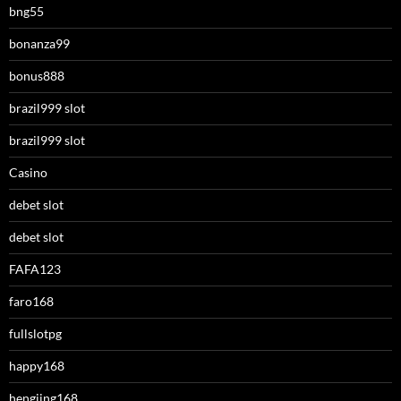
bng55
bonanza99
bonus888
brazil999 slot
brazil999 slot
Casino
debet slot
debet slot
FAFA123
faro168
fullslotpg
happy168
hengjing168