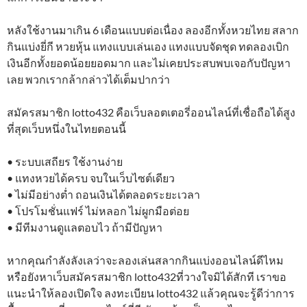
หลังใช้งานมาเกิน 6 เดือนแบบต่อเนื่อง ลองอีกทั้งหวยไทย สลาก
กินแบ่งยี่กี หวยหุ้น แทงแบบเล่นเอง แทงแบบจัดชุด ทดลองเบิก
เงินอีกทั้งยอดน้อยยอดมาก และไม่เคยประสบพบเจอกับปัญหา
เลย พวกเรากล้ากล่าวได้เต็มปากว่า
สมัครสมาชิก lotto432 คือเว็บลอตเตอรี่ออนไลน์ที่เชื่อถือได้สูง
ที่สุดเว็บหนึ่งในไทยตอนนี้
• ระบบเสถียร ใช้งานง่าย
• แทงหวยได้ครบ จบในเว็บไซต์เดียว
• ไม่มีอย่างต่ำ ถอนเงินได้ตลอดระยะเวลา
• โปรโมชั่นแฟร์ ไม่หลอก ไม่ผูกมือต่อย
• มีทีมงานดูแลตอบไว ถ้ามีปัญหา
หากคุณกำลังลังเลว่าจะลองเล่นสลากกินแบ่งออนไลน์ดีไหม
หรือยังหาเว็บสมัครสมาชิก lotto432ที่วางใจมิได้สักที เราขอ
แนะนำให้ลองเปิดใจ ลงทะเบียน lotto432 แล้วคุณจะรู้ดีว่าการ