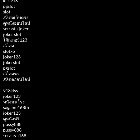
kiss918
pgslot
slot
สล็อตเว็บตรง
ดูหนังออนไลน์
ทางเข้า joker
joker slot
โจ๊กเกอร์123
สล็อต
slotxo
joker123
jokerslot
pgslot
สล็อตxo
สล็อตออนไลน์
918kiss
joker123
หนังชนโรง
sagame168th
joker123
ดูหนังฟรี
pussy888
pussy888
บาคาร่า168