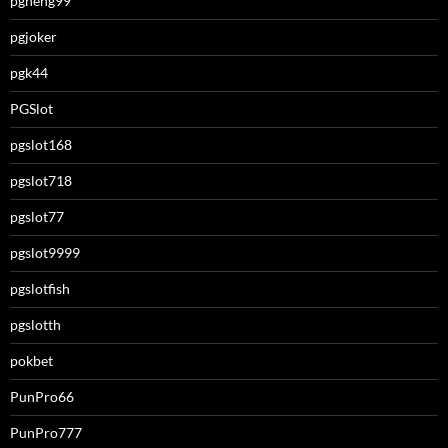
pgheng99
pgjoker
pgk44
PGSlot
pgslot168
pgslot718
pgslot77
pgslot9999
pgslotfish
pgslotth
pokbet
PunPro66
PunPro777