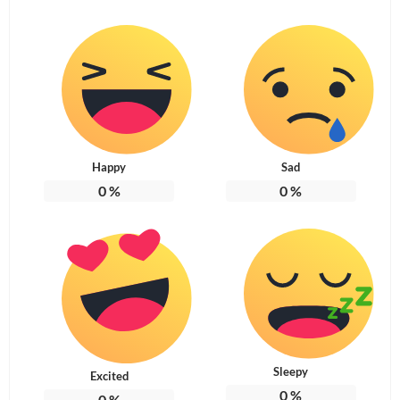
Happy
Sad
0
%
0
%
Sleepy
Excited
0
%
0
%