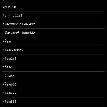
รอยัล558
ล็อกดาวน์168
สมัครสมาชิก lotto432
สมัครสมาชิก lotto432
สล็อต
สล็อต 918kiss
สล็อต168
สล็อต55
สล็อต66
สล็อต666
สล็อต777
สล็อต888