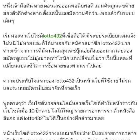
หนึ่งเจ้ามือดัน หาย ตอนเลขออกพอดิบพอดี แถมดันถูกเลขท้าย
สองตัวอีกต่างหาก ตั้งแต่นั้นเลยมีความคิดว่า…พอแล้วกับระบบ
เดิมๆ
เริ่มมองหาเว็บไซต์
lotto432
ที่เชื่อถือได้ มีระบบระเบียบแจ่มแจ้ง
ไม่หนี ไม่หาย และก็ได้มาเจอกับ สมัครสมาชิก lotto432 ปาก
ทางเข้า จากการที่มีคนในกลุ่มเฟซบุ๊กเอ๋ยถึงเยอะมาก เลยลอง
สมัครดูแบบไม่มุ่งมาดเท่าไรนัก แต่เปลี่ยนเป็นว่า เว็บนี้แหละที่
เปลี่ยนแปลงชีวิตการซื้อหวยของพวกเราไปเลย
ความประทับใจแรกของ lotto432 เป็นหน้าเว็บที่ใช้ง่าย ไม่รก
และระบบสมัครเป็นสมาชิกที่รวดเร็ว
พูดตรงๆว่า เว็บไซต์หวยออนไลน์หลายเว็บไซต์ทำใบหน้าราวกับ
เว็บไซต์เมื่อ 10 ปีกลาย โลโก้ใหญ่ รายการอาหารรก ตัวหนังสือ
ล้นจอ แต่ lotto432 ไม่ได้เป็นอย่างที่กล่าวมาเลย
หน้าเว็บไซต์lotto432วางแบบมาเรียบง่าย มีแถบรายการอาหาร