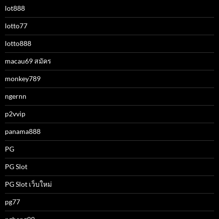
lot888
lotto77
lotto888
macau69 สมัคร
monkey789
ngernn
p2vvip
panama888
PG
PG Slot
PG Slot เว็บใหม่
pg77