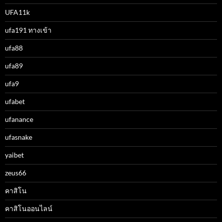
UFA11k
ufa191 ทางเข้า
ufa88
ufa89
ufa9
ufabet
ufanance
ufasnake
yaibet
zeus66
คาสิโน
คาสิโนออนไลน์