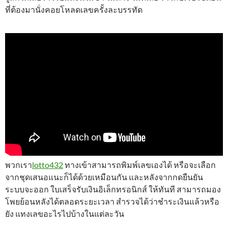
ที่ต้องมานั่งคอยโหลดเลขครั้งละบรรทัด
พวกเรา
lotto432
ทางเข้าสามารถพิมพ์เลขเองได้ หรือจะเลือก
จากชุดเสนอแนะก็ได้ด้วยเหมือนกัน และหลังจากกดยืนยัน
ระบบจะออก ใบเสร็จรับเงินอิเล็กทรอนิกส์ ให้ทันที สามารถมอง
โพยย้อนหลังได้ตลอดระยะเวลา สำรวจได้ว่าชำระเงินแล้วหรือ
ยัง แทงเลขอะไรไปบ้างในแต่ละวัน